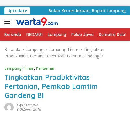
Langsung ke konten
ampung
Uptodate
Bulan Kemerdekaan, Bupati Lampung Selatan A
Beranda
REDAKSI
Lampung
Pulau Jawa
Sumatra Selata
Beranda
Lampung
Lampung Timur
Tingkatkan
Produktivitas Pertanian, Pemkab Lamtim Gandeng BI
Lampung Timur
,
Pertanian
Tingkatkan Produktivitas
Pertanian, Pemkab Lamtim
Gandeng BI
Tiga Serangkai
2 Oktober 2018