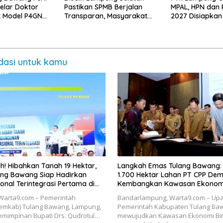
Gelar Doktor
Pastikan SPMB Berjalan
MPAL, HPN dan
t Model P4GN
Transparan, Masyarakat
2027 Disiapkan
rifan Lokal
Diminta Waspadai Calo
Adat Sai Bumi 
asi untuk kamu
h! Hibahkan Tanah 19 Hektar,
Langkah Emas Tulang Bawang
ng Bawang Siap Hadirkan
1.700 Hektar Lahan PT CPP Dem
onal Terintegrasi Pertama di
Kembangkan Kawasan Ekonomi
Warta9.com – Pemerintah
Bandarlampung, Warta9.com – Up
emkab) Tulang Bawang, Lampung,
Pemerintah Kabupaten Tulang Ba
emimpinan Bupati Drs. Qudrotul…
mewujudkan Kawasan Ekonomi Bir