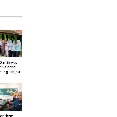
izi Siswa:
 Selatan
pung Tinjau
gram Makan
i Natar
Gandeng