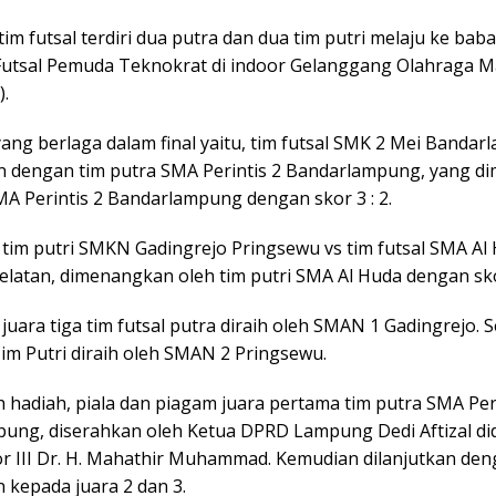
im futsal terdiri dua putra dan dua tim putri melaju ke baba
Futsal Pemuda Teknokrat di indoor Gelanggang Olahraga M
).
ang berlaga dalam final yaitu, tim futsal SMK 2 Mei Banda
 dengan tim putra SMA Perintis 2 Bandarlampung, yang 
MA Perintis 2 Bandarlampung dengan skor 3 : 2.
tim putri SMKN Gadingrejo Pringsewu vs tim futsal SMA Al
latan, dimenangkan oleh tim putri SMA Al Huda dengan skor
uara tiga tim futsal putra diraih oleh SMAN 1 Gadingrejo.
Tim Putri diraih oleh SMAN 2 Pringsewu.
 hadiah, piala dan piagam juara pertama tim putra SMA Peri
ung, diserahkan oleh Ketua DPRD Lampung Dedi Aftizal di
or III Dr. H. Mahathir Muhammad. Kemudian dilanjutkan de
 kepada juara 2 dan 3.