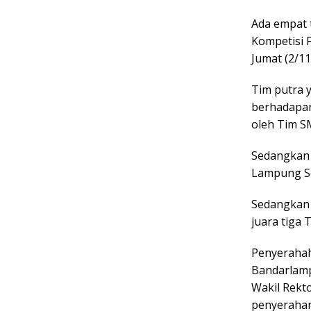
Ada empat t
Kompetisi 
Jumat (2/11
Tim putra y
berhadapan
oleh Tim S
Sedangkan 
Lampung Se
Sedangkan j
juara tiga 
Penyerahah
Bandarlamp
Wakil Rekt
penyerahan