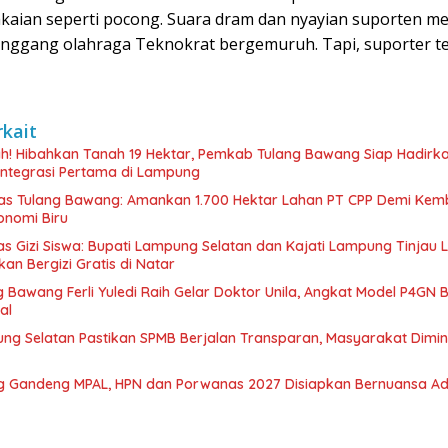
kaian seperti pocong. Suara dram dan nyayian suporten 
anggang olahraga Teknokrat bergemuruh. Tapi, suporter tet
rkait
ah! Hibahkan Tanah 19 Hektar, Pemkab Tulang Bawang Siap Hadirk
integrasi Pertama di Lampung
s Tulang Bawang: Amankan 1.700 Hektar Lahan PT CPP Demi Ke
nomi Biru
as Gizi Siswa: Bupati Lampung Selatan dan Kajati Lampung Tinjau
n Bergizi Gratis di Natar
 Bawang Ferli Yuledi Raih Gelar Doktor Unila, Angkat Model P4GN 
al
ung Selatan Pastikan SPMB Berjalan Transparan, Masyarakat Dimi
 Gandeng MPAL, HPN dan Porwanas 2027 Disiapkan Bernuansa Ad