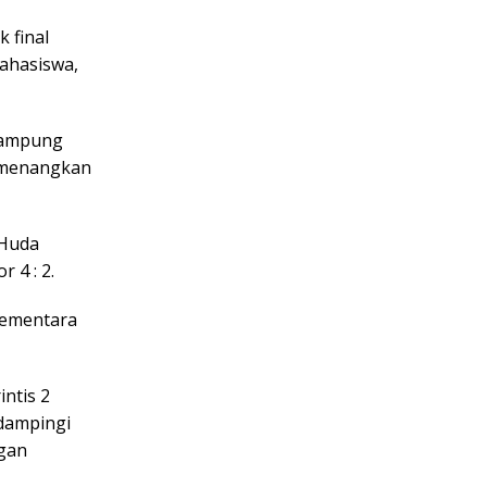
k final
ahasiswa,
rlampung
dimenangkan
 Huda
 4 : 2.
 Sementara
ntis 2
dampingi
ngan