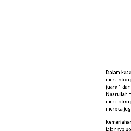
Dalam kese
menonton p
juara 1 dan
Nasrullah 
menonton p
mereka jug
Kemeriahan
jalannya p