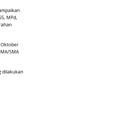
sampaikan
 SS, MPd,
erahan
7 Oktober
0 SMA/SMA
g dilakukan