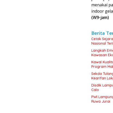
menakai pa
indoor gel
(W9-jam)
Berita Te
Cetak Sejar
Nasional Ter
Langkah Ema
Kawasan Eko
Kawal Kualit
Program Maka
Sekda Tulang
Kearifan Lok
Disdik Lamp
Calo
PWI Lampung
Ruwa Jurai