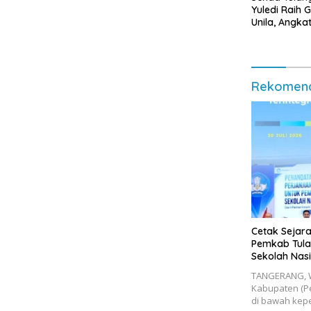
Yuledi Raih 
Unila, Angka
Berbasis Kea
Rekomend
Cetak Sejara
Pemkab Tula
Sekolah Nasi
Lampung
​TANGERANG, 
Kabupaten (P
di bawah kep