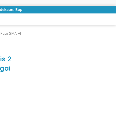
i Lampung Selatan Ajak ASN Perkuat Semangat Pengabdian dan
 Putri SMA Al
is 2
gai