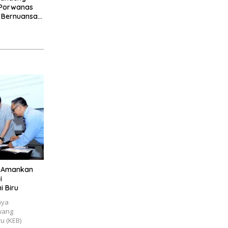
 Porwanas
 Bernuansa
Ruwa Jurai
: Amankan
i
 Biru
aya
wang
u (KEB)