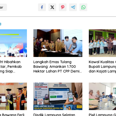
ar
a
ah! Hibahkan
Langkah Emas Tulang
Kawal Kualitas G
ktar, Pemkab
Bawang: Amankan 1.700
Bupati Lampung
ng Siap
Hektar Lahan PT CPP Demi
dan Kajati Lam
kolah Nasional
Kembangkan Kawasan
Langsung Pro
 Pertama di
Ekonomi Biru
Bergizi Gratis d
g Bawang Ferli
Disdik Lampung Selatan
PWI Lampung 