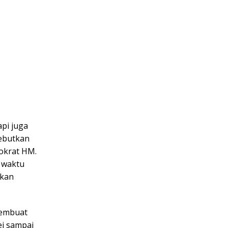
pi juga
rebutkan
nokrat HM.
n waktu
hkan
membuat
ei sampai