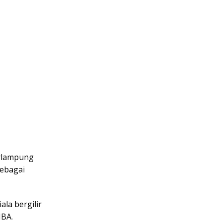
arlampung
sebagai
la bergilir
MBA.