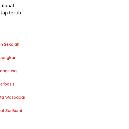
membuat
ap tertib.
an Sekolah
mbangkan
 Langsung
Berbasis
nta Waspadai
at Sai Bumi