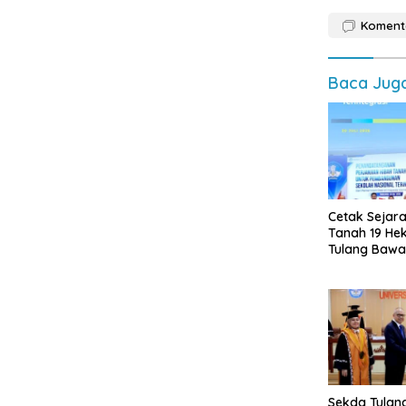
Koment
Baca Jug
Cetak Sejar
Tanah 19 He
Tulang Bawa
Hadirkan Se
Terintegrasi
Lampung
Sekda Tulan