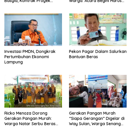
Basyid, Kontrak Proyek
Warga: Acara Begini Harus
Sudah Rampung
Sering Digelar
Investasi PMDN, Dongkrak
Pekon Pagar Dalam Salurkan
Pertumbuhan Ekonomi
Bantuan Beras
Lampung
Ricko Menoza Dorong
Gerakan Pangan Murah
Gerakan Pangan Murah:
“Siapa Gerangan” Digelar di
Warga Natar Serbu Beras
Way Sulan, Warga Senang
Dan Minyak Murah
Dapat Harga Bersubsidi