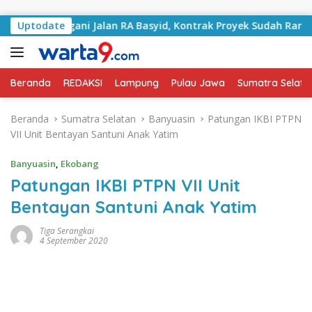
Langsung ke konten
i Tangani Jalan RA Basyid, Kontrak Proyek Sudah Rampung
Uptodate
Beranda
REDAKSI
Lampung
Pulau Jawa
Sumatra Selata
Beranda
Sumatra Selatan
Banyuasin
Patungan IKBI PTPN
VII Unit Bentayan Santuni Anak Yatim
Banyuasin
,
Ekobang
Patungan IKBI PTPN VII Unit
Bentayan Santuni Anak Yatim
Tiga Serangkai
4 September 2020