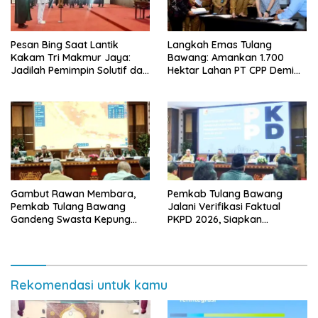
Pesan Bing Saat Lantik
Langkah Emas Tulang
Kakam Tri Makmur Jaya:
Bawang: Amankan 1.700
Jadilah Pemimpin Solutif dan
Hektar Lahan PT CPP Demi
Berintegritas!
Kembangkan Kawasan
Ekonomi Biru
Gambut Rawan Membara,
Pemkab Tulang Bawang
Pemkab Tulang Bawang
Jalani Verifikasi Faktual
Gandeng Swasta Kepung
PKPD 2026, Siapkan
Ancaman El Nino 2026
Kawasan Ekonomi Biru 1.500
Hektare
Rekomendasi untuk kamu