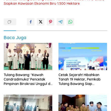
Siapkan Kawasan Ekonomi Biru 1.500 Hektare
Baca Juga
Tulang Bawang: ‘Kawah
Cetak Sejarah! Hibahkan
Candradimuka’ Pencetak
Tanah 19 Hektar, Pemkab
Pimpinan Birokrasi Unggul di
Tulang Bawang Siap
Provinsi Lampung
Hadirkan Sekolah Nasional
Terintegrasi Pertama di
Lampung