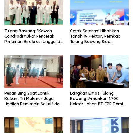
Tulang Bawang: ‘Kawah
Cetak Sejarah! Hibahkan
Candradimuka’ Pencetak
Tanah 19 Hektar, Pemkab
Pimpinan Birokrasi Unggul di
Tulang Bawang Siap
Provinsi Lampung
Hadirkan Sekolah Nasional
Terintegrasi Pertama di
Lampung
Pesan Bing Saat Lantik
Langkah Emas Tulang
Kakam Tri Makmur Jaya:
Bawang: Amankan 1.700
Jadilah Pemimpin Solutif dan
Hektar Lahan PT CPP Demi
Berintegritas!
Kembangkan Kawasan
Ekonomi Biru