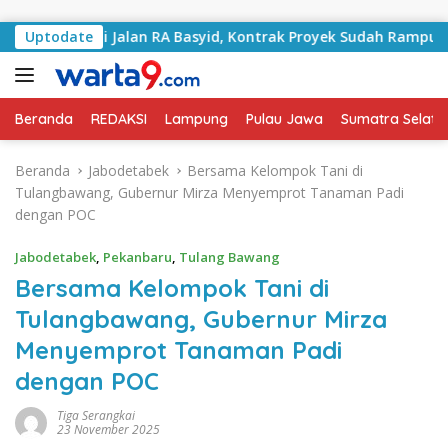
Langsung ke konten
angani Jalan RA Basyid, Kontrak Proyek Sudah Rampung
Uptodate
Beranda
REDAKSI
Lampung
Pulau Jawa
Sumatra Selata
Beranda
Jabodetabek
Bersama Kelompok Tani di
Tulangbawang, Gubernur Mirza Menyemprot Tanaman Padi
dengan POC
Jabodetabek
,
Pekanbaru
,
Tulang Bawang
Bersama Kelompok Tani di
Tulangbawang, Gubernur Mirza
Menyemprot Tanaman Padi
dengan POC
Tiga Serangkai
23 November 2025