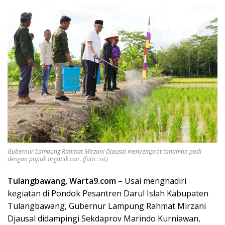
Gubernur Lampung Rahmat Mirzani Djausal menyemprot tanaman padi
dengan pupuk organik cair. (foto : ist)
Tulangbawang, Warta9.com
– Usai menghadiri
kegiatan di Pondok Pesantren Darul Islah Kabupaten
Tulangbawang, Gubernur Lampung Rahmat Mirzani
Djausal didampingi Sekdaprov Marindo Kurniawan,