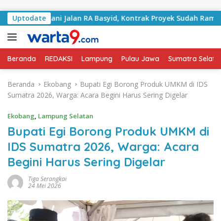
Langsung ke konten
 Tangani Jalan RA Basyid, Kontrak Proyek Sudah Rampung
Uptodate
Beranda
REDAKSI
Lampung
Pulau Jawa
Sumatra Selata
Beranda
Ekobang
Bupati Egi Borong Produk UMKM di IDS
Sumatra 2026, Warga: Acara Begini Harus Sering Digelar
Ekobang
,
Lampung Selatan
Bupati Egi Borong Produk UMKM di
IDS Sumatra 2026, Warga: Acara
Begini Harus Sering Digelar
Tiga Serangkai
24 Mei 2026