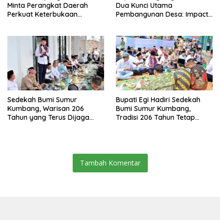
Minta Perangkat Daerah
Dua Kunci Utama
Perkuat Keterbukaan
Pembangunan Desa: Impact
Informasi Publik
dan Sustainable
Sedekah Bumi Sumur
Bupati Egi Hadiri Sedekah
Kumbang, Warisan 206
Bumi Sumur Kumbang,
Tahun yang Terus Dijaga
Tradisi 206 Tahun Tetap
Pemkab Lampung Selatan
Semarak Meski Diguyur
dan Masyarakat
Hujan
Tambah Komentar