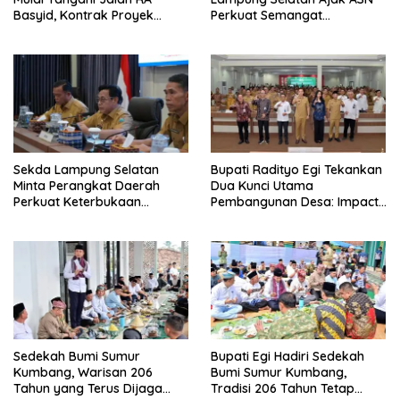
Basyid, Kontrak Proyek
Perkuat Semangat
Sudah Rampung
Pengabdian dan Tingkatkan
Pelayanan Publik
Sekda Lampung Selatan
Bupati Radityo Egi Tekankan
Minta Perangkat Daerah
Dua Kunci Utama
Perkuat Keterbukaan
Pembangunan Desa: Impact
Informasi Publik
dan Sustainable
Sedekah Bumi Sumur
Bupati Egi Hadiri Sedekah
Kumbang, Warisan 206
Bumi Sumur Kumbang,
Tahun yang Terus Dijaga
Tradisi 206 Tahun Tetap