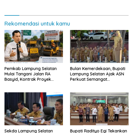
Pemkab Lampung Selatan
Semarak Meski Diguyur
dan Masyarakat
Hujan
Rekomendasi untuk kamu
Pemkab Lampung Selatan
Bulan Kemerdekaan, Bupati
Mulai Tangani Jalan RA
Lampung Selatan Ajak ASN
Basyid, Kontrak Proyek
Perkuat Semangat
Sudah Rampung
Pengabdian dan Tingkatkan
Pelayanan Publik
Sekda Lampung Selatan
Bupati Radityo Egi Tekankan