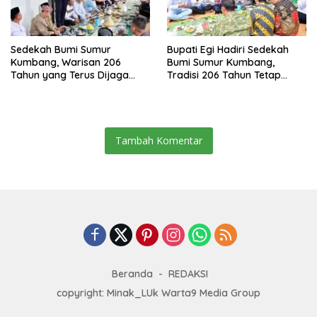
Sedekah Bumi Sumur
Bupati Egi Hadiri Sedekah
Kumbang, Warisan 206
Bumi Sumur Kumbang,
Tahun yang Terus Dijaga
Tradisi 206 Tahun Tetap
Pemkab Lampung Selatan
Semarak Meski Diguyur
dan Masyarakat
Hujan
Tambah Komentar
Beranda
REDAKSI
copyright: Minak_LUk Warta9 Media Group