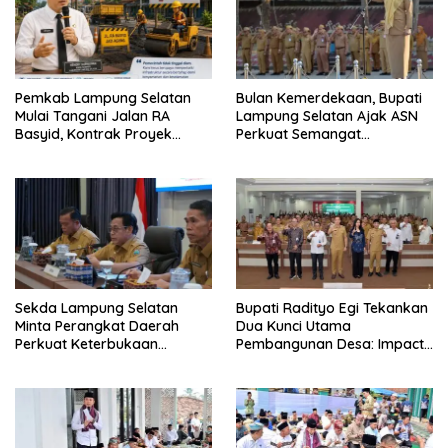
Pemkab Lampung Selatan
Bulan Kemerdekaan, Bupati
Mulai Tangani Jalan RA
Lampung Selatan Ajak ASN
Basyid, Kontrak Proyek
Perkuat Semangat
Sudah Rampung
Pengabdian dan Tingkatkan
Pelayanan Publik
Sekda Lampung Selatan
Bupati Radityo Egi Tekankan
Minta Perangkat Daerah
Dua Kunci Utama
Perkuat Keterbukaan
Pembangunan Desa: Impact
Informasi Publik
dan Sustainable