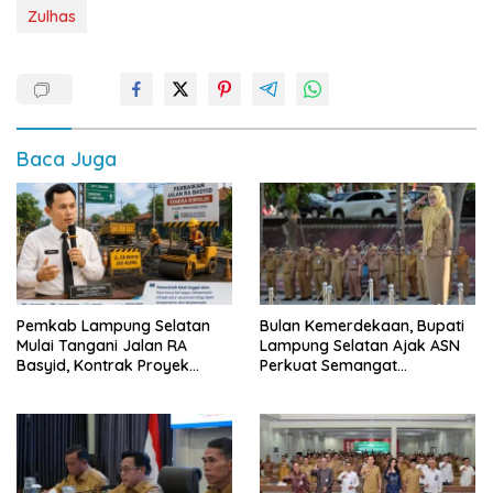
Zulhas
Baca Juga
Pemkab Lampung Selatan
Bulan Kemerdekaan, Bupati
Mulai Tangani Jalan RA
Lampung Selatan Ajak ASN
Basyid, Kontrak Proyek
Perkuat Semangat
Sudah Rampung
Pengabdian dan Tingkatkan
Pelayanan Publik