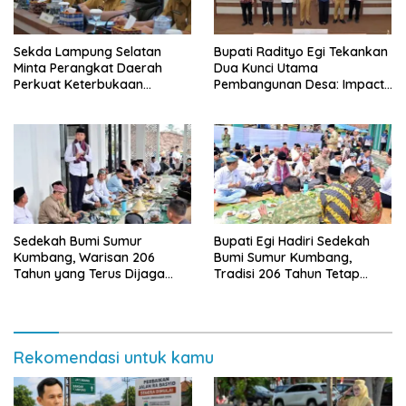
Sekda Lampung Selatan
Bupati Radityo Egi Tekankan
Minta Perangkat Daerah
Dua Kunci Utama
Perkuat Keterbukaan
Pembangunan Desa: Impact
Informasi Publik
dan Sustainable
Sedekah Bumi Sumur
Bupati Egi Hadiri Sedekah
Kumbang, Warisan 206
Bumi Sumur Kumbang,
Tahun yang Terus Dijaga
Tradisi 206 Tahun Tetap
Pemkab Lampung Selatan
Semarak Meski Diguyur
dan Masyarakat
Hujan
Rekomendasi untuk kamu