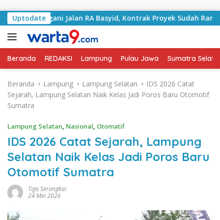
Langsung ke konten
i Tangani Jalan RA Basyid, Kontrak Proyek Sudah Rampung
Uptodate
Beranda
REDAKSI
Lampung
Pulau Jawa
Sumatra Selata
Beranda
Lampung
Lampung Selatan
IDS 2026 Catat
Sejarah, Lampung Selatan Naik Kelas Jadi Poros Baru Otomotif
Sumatra
Lampung Selatan
,
Nasional
,
Otomatif
IDS 2026 Catat Sejarah, Lampung
Selatan Naik Kelas Jadi Poros Baru
Otomotif Sumatra
Tiga Serangkai
24 Mei 2026