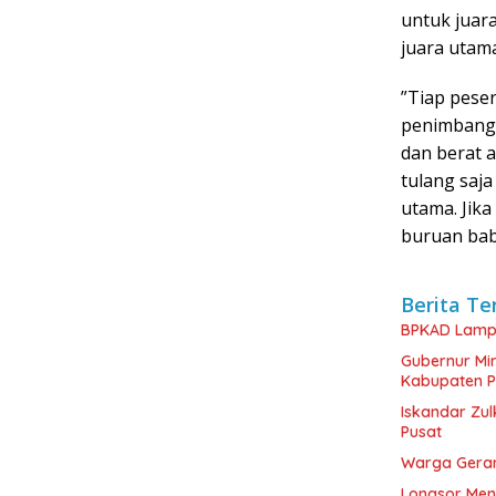
untuk juara
juara utam
”Tiap pese
penimbanga
dan berat a
tulang saja
utama. Jika
buruan bab
Berita Te
BPKAD Lampu
Gubernur Mi
Kabupaten 
Iskandar Zul
Pusat
Warga Geram,
Longsor Men