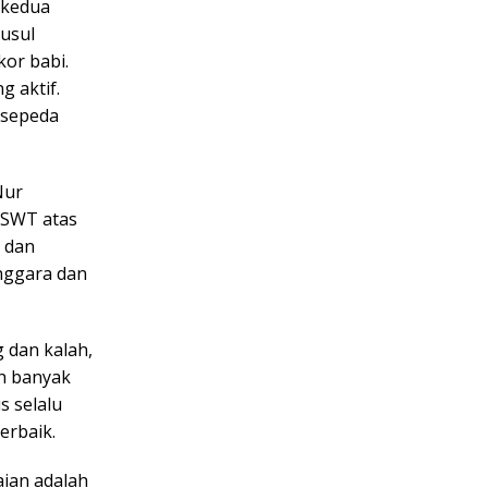
 kedua
susul
kor babi.
g aktif.
 sepeda
Nur
 SWT atas
, dan
enggara dan
 dan kalah,
h banyak
s selalu
erbaik.
aian adalah