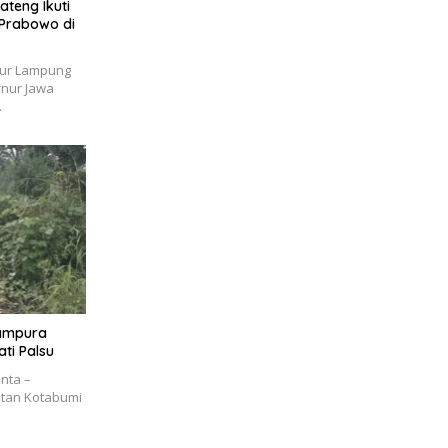
teng Ikuti
Prabowo di
ur Lampung
rnur Jawa
…
ampura
ati Palsu
inta –
atan Kotabumi