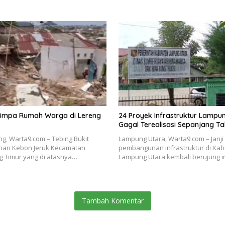
impa Rumah Warga di Lereng
24 Proyek Infrastruktur Lampu
Gagal Terealisasi Sepanjang T
, Warta9.com – Tebing Bukit
Lampung Utara, Warta9.com – Janj
han Kebon Jeruk Kecamatan
pembangunan infrastruktur di Ka
g Timur yang di atasnya…
Lampung Utara kembali berujung i
Tambah Komentar