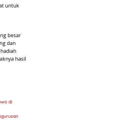
at untuk
ing besar
ing dan
 hadiah
aknya hasil
owo di
engurusan