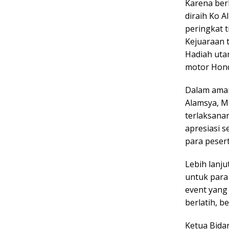
Karena berh
diraih Ko A
peringkat 
Kejuaraan t
Hadiah uta
motor Hond
Dalam aman
Alamsya, M
terlaksana
apresiasi 
para peser
Lebih lanj
untuk para
event yang
berlatih, b
Ketua Bida