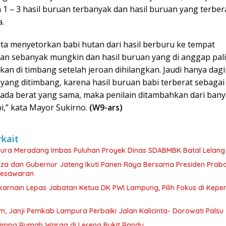
 1 – 3 hasil buruan terbanyak dan hasil buruan yang terber
a.
rta menyetorkan babi hutan dari hasil berburu ke tempat
n sebanyak mungkin dan hasil buruan yang di anggap pal
kan di timbang setelah jeroan dihilangkan. Jaudi hanya dag
 yang ditimbang, karena hasil buruan babi terberat sebagai
 ada berat yang sama, maka penilain ditambahkan dari bany
i,” kata Mayor Sukirno.
(W9-ars)
rkait
ra Meradang Imbas Puluhan Proyek Dinas SDABMBK Batal Lelang
rza dan Gubernur Jateng Ikuti Panen Raya Bersama Presiden Prab
Pesawaran
karnain Lepas Jabatan Ketua DK PWI Lampung, Pilih Fokus di Kep
 Janji Pemkab Lampura Perbaiki Jalan Kalicinta- Dorowati Palsu
impa Rumah Warga di Lereng Bukit Randu