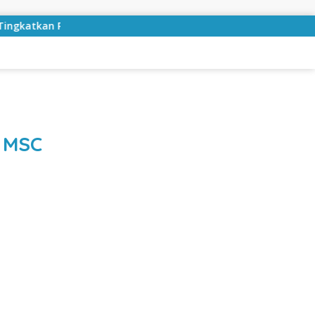
yanan Publik
Sekda Lampung Selatan Minta Perangkat 
u MSC