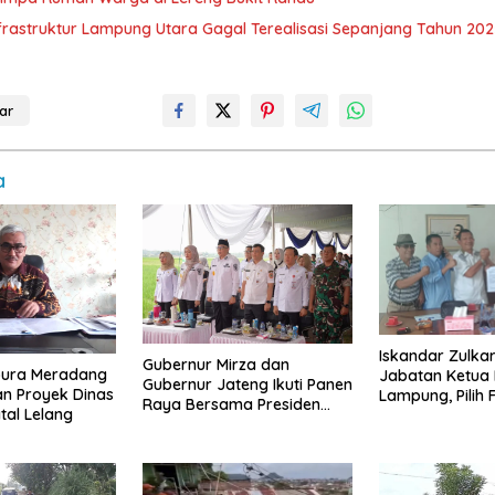
frastruktur Lampung Utara Gagal Terealisasi Sepanjang Tahun 202
ar
a
Iskandar Zulka
Gubernur Mirza dan
ura Meradang
Jabatan Ketua
Gubernur Jateng Ikuti Panen
an Proyek Dinas
Lampung, Pilih 
Raya Bersama Presiden
al Lelang
Kepengurusan 
Prabowo di Kabupaten
Pesawaran