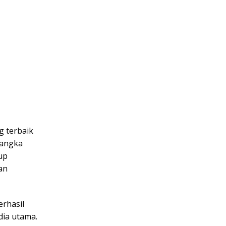
g terbaik
Rangka
up
an
erhasil
ia utama.