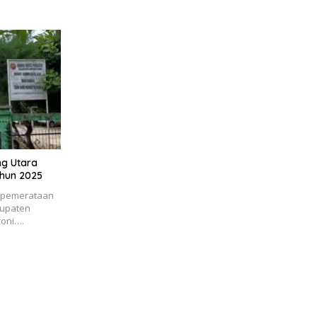
ng Utara
ahun 2025
i pemerataan
bupaten
roni….