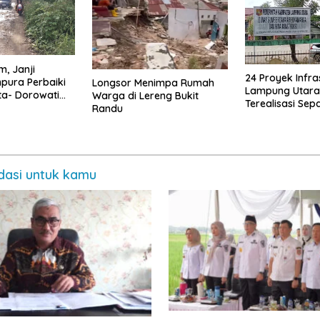
, Janji
24 Proyek Infra
ura Perbaiki
Longsor Menimpa Rumah
Lampung Utara
nta- Dorowati
Warga di Lereng Bukit
Terealisasi Sep
Randu
Tahun 2025
asi untuk kamu