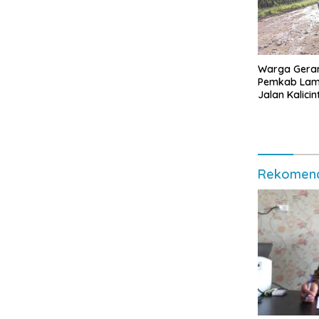
Warga Geram
Pemkab Lamp
Jalan Kalici
Palsu
Rekomend