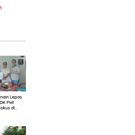
5
rnain Lepas
 DK PWI
Fokus di
Pusat