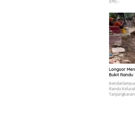
(DK)…
Longsor Men
Bukit Randu
Bandarlampung
Randu Kelura
Tanjungkaran