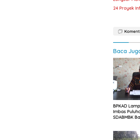
24 Proyek In
Koment
Baca Jug
BPKAD Lamp
Imbas Puluh
SDABMBK Bat