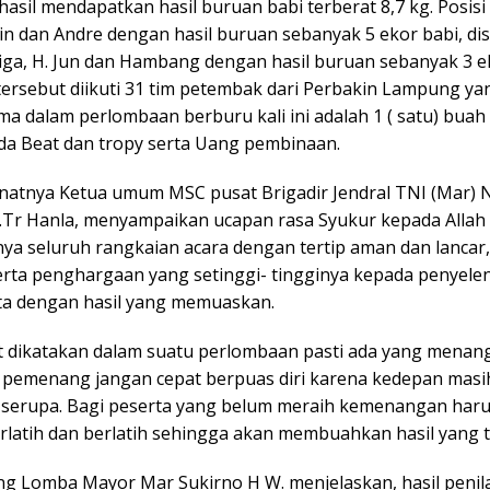
asil mendapatkan hasil buruan babi terberat 8,7 kg. Posisi
lin dan Andre dengan hasil buruan sebanyak 5 ekor babi, di
tiga, H. Jun dan Hambang dengan hasil buruan sebanyak 3 e
ersebut diikuti 31 tim petembak dari Perbakin Lampung yan
ma dalam perlombaan berburu kali ini adalah 1 ( satu) buah
a Beat dan tropy serta Uang pembinaan.
atnya Ketua umum MSC pusat Brigadir Jendral TNI (Mar) 
.Tr Hanla, menyampaikan ucapan rasa Syukur kepada Allah
nya seluruh rangkaian acara dengan tertip aman dan lancar
serta penghargaan yang setinggi- tingginya kepada penyel
ta dengan hasil yang memuaskan.
ut dikatakan dalam suatu perlombaan pasti ada yang menang
 pemenang jangan cepat berpuas diri karena kedepan masi
 serupa. Bagi peserta yang belum meraih kemenangan haru
erlatih dan berlatih sehingga akan membuahkan hasil yang t
ng Lomba Mayor Mar Sukirno H W. menjelaskan, hasil penil