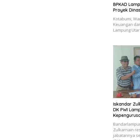
BPKAD Lamp
Proyek Dina
Kotabumi, Wa
Keuangan dan
Lampung Utar
Iskandar Zu
DK PWI Lampu
Kepengurusa
Bandarlampun
Zulkarnain re
jabatannya s