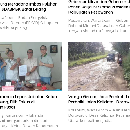
Gubernur Mirza dan Gubernur Ja
ura Meradang Imbas Puluhan
Panen Raya Bersama Presiden 
s SDABMBK Batal Lelang
Kabupaten Pesawaran
rta9.com – Badan Pengelola
Pesawaran, Warta9.com— Gubern
 Aset Daerah (BPKAD) Kabupaten
Rahmat Mirzani Djausal dan Gube
a dibuat pusing…
Tengah Ahmad Lutfi, Wagub Jihan
lkarnain Lepas Jabatan Ketua
Warga Geram, Janji Pemkab L
ng, Pilih Fokus di
Perbaiki Jalan Kalicinta- Dorow
n Pusat
Kotabumi, Warta9.com – Jalan Kalic
g, warta9.com – Iskandar
Dorowati di Desa Kalicinta, Kecam
smi mengundurkan diri dari
Utara, kembali menjadi…
ebagai Ketua Dewan Kehormatan