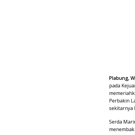
PIabung, W
pada Kejua
memeriahkan
Perbakin L
sekitarnya
Serda Mari
menembak b