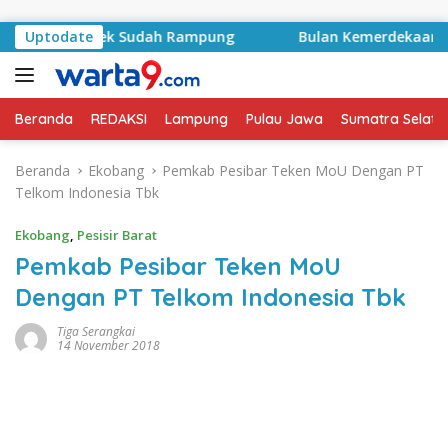
Langsung ke konten
trak Proyek Sudah Rampung
Uptodate
Bulan Kemerdekaan, Bupati
Beranda
REDAKSI
Lampung
Pulau Jawa
Sumatra Selata
Beranda
Ekobang
Pemkab Pesibar Teken MoU Dengan PT
Telkom Indonesia Tbk
Ekobang
,
Pesisir Barat
Pemkab Pesibar Teken MoU
Dengan PT Telkom Indonesia Tbk
Tiga Serangkai
14 November 2018