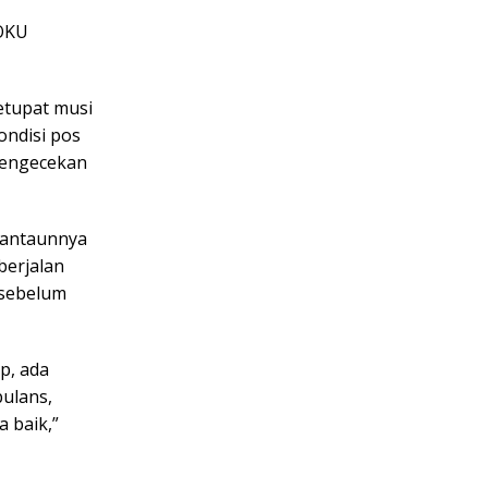
 OKU
etupat musi
ondisi pos
pengecekan
pantaunnya
berjalan
 sebelum
p, ada
ulans,
 baik,”