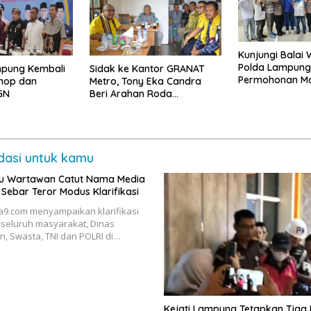
Kunjungi Balai
Polda Lampung
pung Kembali
‎Sidak ke Kantor GRANAT
Permohonan Ma
hop dan
Metro, Tony Eka Candra
GN
Beri Arahan Roda
Organisasi
asi untuk kamu
u Wartawan Catut Nama Media
Sebar Teror Modus Klarifikasi
a9.com menyampaikan klarifikasi
seluruh masyarakat, Dinas
an, Swasta, TNI dan POLRI di…
Kejati Lampung Tetapkan Tiga 