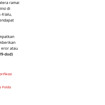
atera ramai
nsi di
4 lalu,
mendapat
empatkan
emberikan
 eror atau
W9-dod)
ifikasi
e Polda