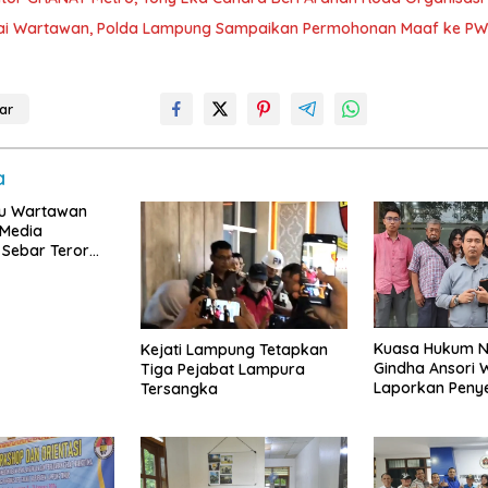
lai Wartawan, Polda Lampung Sampaikan Permohonan Maaf ke PW
ar
a
ku Wartawan
Media
 Sebar Teror
ikasi
Kuasa Hukum Nu
Kejati Lampung Tetapkan
Gindha Ansori
Tiga Pejabat Lampura
Laporkan Peny
Tersangka
Tanah ke Pold