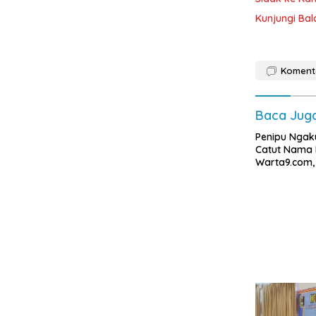
Kunjungi Ba
Koment
Baca Jug
Penipu Nga
Catut Nama 
Warta9.com,
Modus Klarif