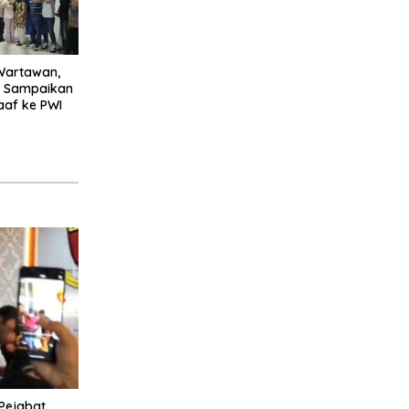
 Wartawan,
 Sampaikan
af ke PWI
Pejabat