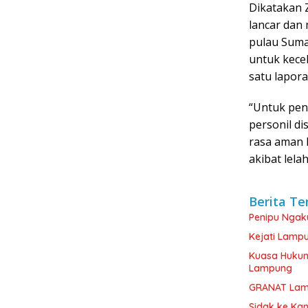
Dikatakan Z
lancar dan 
pulau Sumat
untuk kece
satu lapor
“Untuk pen
personil di
rasa aman 
akibat lela
Berita Te
Penipu Ngak
Kejati Lamp
Kuasa Hukum
Lampung
GRANAT Lamp
‎Sidak ke Ka