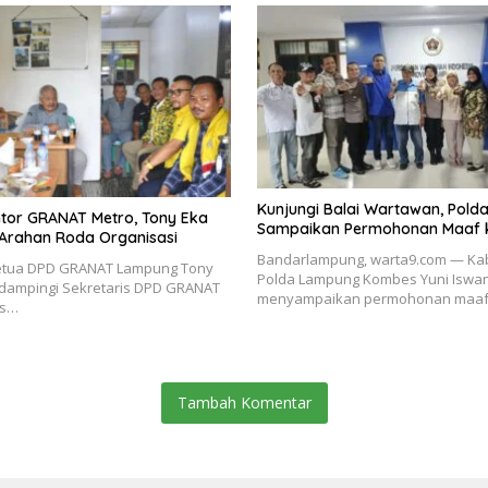
Kunjungi Balai Wartawan, Pol
ntor GRANAT Metro, Tony Eka
Sampaikan Permohonan Maaf 
 Arahan Roda Organisasi
Bandarlampung, warta9.com — Ka
 Ketua DPD GRANAT Lampung Tony
Polda Lampung Kombes Yuni Iswan
idampingi Sekretaris DPD GRANAT
menyampaikan permohonan maa
us…
Tambah Komentar