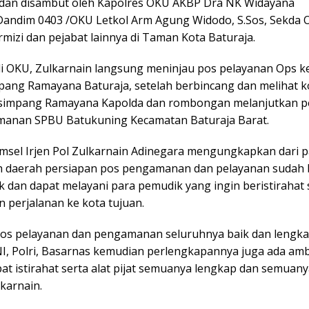
 dan disambut oleh Kapolres OKU AKBP Dra NK Widayana
 Dandim 0403 /OKU Letkol Arm Agung Widodo, S.Sos, Sekda
mizi dan pejabat lainnya di Taman Kota Baturaja.
di OKU, Zulkarnain langsung meninjau pos pelayanan Ops k
mpang Ramayana Baturaja, setelah berbincang dan melihat k
 simpang Ramayana Kapolda dan rombongan melanjutkan 
anan SPBU Batukuning Kecamatan Baturaja Barat.
msel Irjen Pol Zulkarnain Adinegara mengungkapkan dari 
h daerah persiapan pos pengamanan dan pelayanan sudah 
k dan dapat melayani para pemudik yang ingin beristirahat
 perjalanan ke kota tujuan.
 pos pelayanan dan pengamanan seluruhnya baik dan lengka
I, Polri, Basarnas kemudian perlengkapannya juga ada amb
t istirahat serta alat pijat semuanya lengkap dan semuanya
karnain.