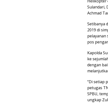
Helikopter
Sulandari,
Achmad Tar
Setibanya 
2019 di si
pelayanan
pos pengam
Kapolda Su
ke sejumla
dengan bai
melanjutkan
“Di setiap
petugas TN
SPBU, tempa
ungkap Zul