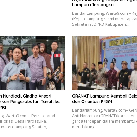
Lampura Tersangka
Bandar Lampung, Warta9.com – Kej
(Kejati) Lampung resmi menetapkan
Sekretariat DPRD Kabupaten…
 Nurdjadi, Gindha Ansori
GRANAT Lampung Kembali Gel
kan Penyerobotan Tanah ke
dan Orientasi P4GN
ung
Bandarlampung, Warta9.com– Ger
, Warta9.com – Pemilik tanah
Anti Narkotika (GRANAT) konsisten
i lokasi Desa Pardasuka,
garda terdepan dalam membantu 
bupaten Lampung Selatan,…
mendukung…