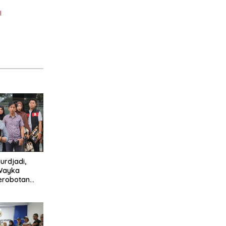
I
rdjadi,
 Wayka
erobotan
a Lampung