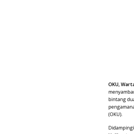
OKU, Wart
menyambang
bintang du
pengamanan
(OKU).
Didampingi