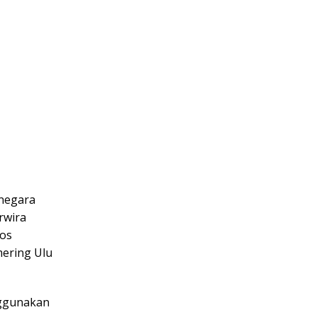
inegara
rwira
pos
ering Ulu
nggunakan