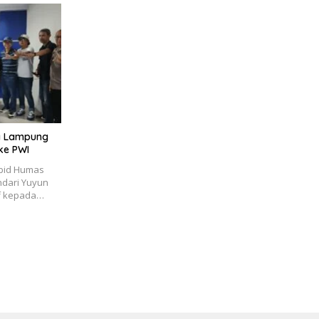
da Lampung
ke PWI
bid Humas
dari Yuyun
f kepada…