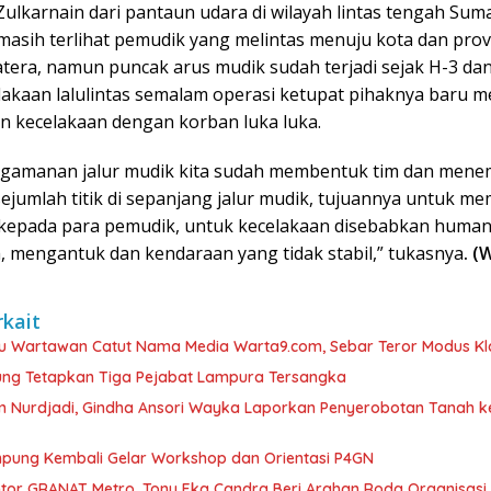
ulkarnain dari pantaun udara di wilayah lintas tengah Sum
masih terlihat pemudik yang melintas menuju kota dan provi
era, namun puncak arus mudik sudah terjadi sejak H-3 dan 
lakaan lalulintas semalam operasi ketupat pihaknya baru 
an kecelakaan dengan korban luka luka.
gamanan jalur mudik kita sudah membentuk tim dan men
sejumlah titik di sepanjang jalur mudik, tujuannya untuk m
kepada para pemudik, untuk kecelakaan disebabkan human
h, mengantuk dan kendaraan yang tidak stabil,” tukasnya
. (
rkait
u Wartawan Catut Nama Media Warta9.com, Sebar Teror Modus Klar
ung Tetapkan Tiga Pejabat Lampura Tersangka
 Nurdjadi, Gindha Ansori Wayka Laporkan Penyerobotan Tanah k
ung Kembali Gelar Workshop dan Orientasi P4GN
ntor GRANAT Metro, Tony Eka Candra Beri Arahan Roda Organisasi