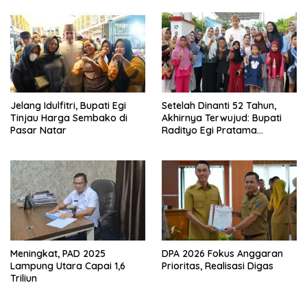
Sekaligus Diborong
Jelang Idulfitri, Bupati Egi
Setelah Dinanti 52 Tahun,
Tinjau Harga Sembako di
Akhirnya Terwujud: Bupati
Pasar Natar
Radityo Egi Pratama
Resmikan Jalan Kota
Dalam–Budidaya
Meningkat, PAD 2025
DPA 2026 Fokus Anggaran
Lampung Utara Capai 1,6
Prioritas, Realisasi Digas
Triliun