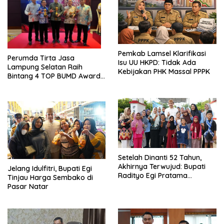
Pemkab Lamsel Klarifikasi
Perumda Tirta Jasa
Isu UU HKPD: Tidak Ada
Lampung Selatan Raih
Kebijakan PHK Massal PPPK
Bintang 4 TOP BUMD Awards
2026, Tiga Penghargaan
Sekaligus Diborong
Setelah Dinanti 52 Tahun,
Akhirnya Terwujud: Bupati
Jelang Idulfitri, Bupati Egi
Radityo Egi Pratama
Tinjau Harga Sembako di
Resmikan Jalan Kota
Pasar Natar
Dalam–Budidaya