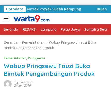
Langsung ke konten
 Basyid, Kontrak Proyek Sudah Rampung
Uptodate
Bulan Kemerde
Beranda
REDAKSI
Lampung
Pulau Jawa
Sumatra Selata
Beranda
Pemerintahan
Wabup Pringsewu Fauzi Buka
Bimtek Pengembangan Produk
Pemerintahan
,
Pringsewu
Wabup Pringsewu Fauzi Buka
Bimtek Pengembangan Produk
Tiga Serangkai
24 Juni 2019