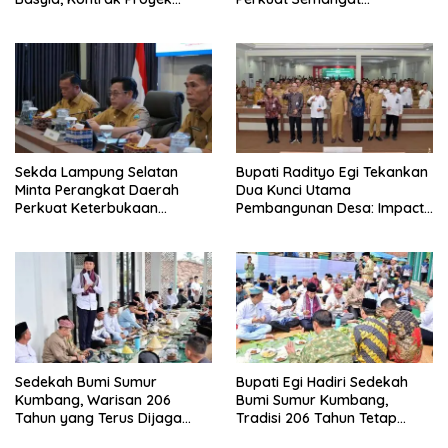
Sudah Rampung
Pengabdian dan Tingkatkan
Pelayanan Publik
Sekda Lampung Selatan
Bupati Radityo Egi Tekankan
Minta Perangkat Daerah
Dua Kunci Utama
Perkuat Keterbukaan
Pembangunan Desa: Impact
Informasi Publik
dan Sustainable
Sedekah Bumi Sumur
Bupati Egi Hadiri Sedekah
Kumbang, Warisan 206
Bumi Sumur Kumbang,
Tahun yang Terus Dijaga
Tradisi 206 Tahun Tetap
Pemkab Lampung Selatan
Semarak Meski Diguyur