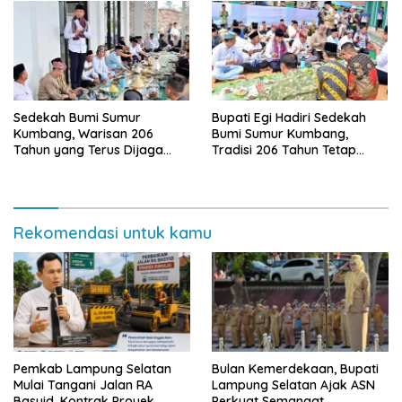
Sedekah Bumi Sumur
Bupati Egi Hadiri Sedekah
Kumbang, Warisan 206
Bumi Sumur Kumbang,
Tahun yang Terus Dijaga
Tradisi 206 Tahun Tetap
Pemkab Lampung Selatan
Semarak Meski Diguyur
dan Masyarakat
Hujan
Rekomendasi untuk kamu
Pemkab Lampung Selatan
Bulan Kemerdekaan, Bupati
Mulai Tangani Jalan RA
Lampung Selatan Ajak ASN
Basyid, Kontrak Proyek
Perkuat Semangat