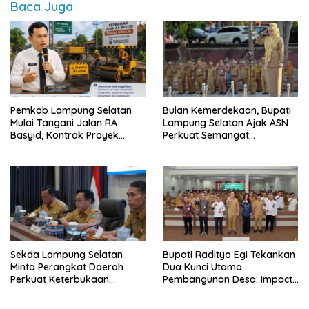
Baca Juga
Pemkab Lampung Selatan
Bulan Kemerdekaan, Bupati
Mulai Tangani Jalan RA
Lampung Selatan Ajak ASN
Basyid, Kontrak Proyek
Perkuat Semangat
Sudah Rampung
Pengabdian dan Tingkatkan
Pelayanan Publik
Sekda Lampung Selatan
Bupati Radityo Egi Tekankan
Minta Perangkat Daerah
Dua Kunci Utama
Perkuat Keterbukaan
Pembangunan Desa: Impact
Informasi Publik
dan Sustainable