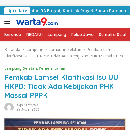
Langsung ke konten
gani Jalan RA Basyid, Kontrak Proyek Sudah Rampung
Uptodate
Beranda
REDAKSI
Lampung
Pulau Jawa
Sumatra Selata
Beranda
Lampung
Lampung Selatan
Pemkab Lamsel
Klarifikasi Isu UU HKPD: Tidak Ada Kebijakan PHK Massal PPPK
Lampung Selatan
,
Pemerintahan
Pemkab Lamsel Klarifikasi Isu UU
HKPD: Tidak Ada Kebijakan PHK
Massal PPPK
Tiga Serangkai
29 Maret 2026