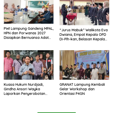
PWI Lampung Gandeng MPAL,
“Jurus Mabuk” Walikota Eva
HPN dan Porwanas 2027
Dwiana, Empat Kepala OPD
Disiapkan Bernuansa Adat
Di-Plh-kan, Belasan Kepala
Sai Bumi Ruwa Jurai
SD dan SMP Rangkap
Jabatan Plt
Kuasa Hukum Nurdjadi,
GRANAT Lampung Kembali
Gindha Ansori Wayka
Gelar Workshop dan
Laporkan Penyerobotan
Orientasi P4GN
Tanah ke Polda Lampung