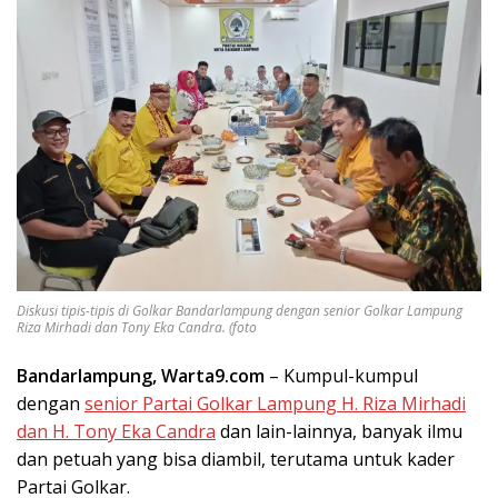
Diskusi tipis-tipis di Golkar Bandarlampung dengan senior Golkar Lampung
Riza Mirhadi dan Tony Eka Candra. (foto
Bandarlampung, Warta9.com
– Kumpul-kumpul
dengan
senior Partai Golkar Lampung H. Riza Mirhadi
dan H. Tony Eka Candra
dan lain-lainnya, banyak ilmu
dan petuah yang bisa diambil, terutama untuk kader
Partai Golkar.