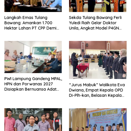
Langkah Emas Tulang
Sekda Tulang Bawang Ferli
Bawang: Amankan 1.700
Yuledi Raih Gelar Doktor
Hektar Lahan PT CPP Demi
Unila, Angkat Model P4GN
Kembangkan Kawasan
Berbasis Kearifan Lokal
Ekonomi Biru
PWI Lampung Gandeng MPAL,
HPN dan Porwanas 2027
“Jurus Mabuk” Walikota Eva
Disiapkan Bernuansa Adat
Dwiana, Empat Kepala OPD
Sai Bumi Ruwa Jurai
Di-Plh-kan, Belasan Kepala
SD dan SMP Rangkap
Jabatan Plt