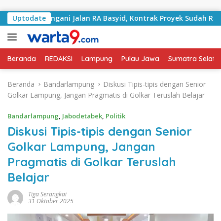
Langsung ke konten
i Tangani Jalan RA Basyid, Kontrak Proyek Sudah Rampung
Uptodate
Beranda
REDAKSI
Lampung
Pulau Jawa
Sumatra Selata
Beranda
Bandarlampung
Diskusi Tipis-tipis dengan Senior
Golkar Lampung, Jangan Pragmatis di Golkar Teruslah Belajar
Bandarlampung
,
Jabodetabek
,
Politik
Diskusi Tipis-tipis dengan Senior
Golkar Lampung, Jangan
Pragmatis di Golkar Teruslah
Belajar
Tiga Serangkai
31 Oktober 2025