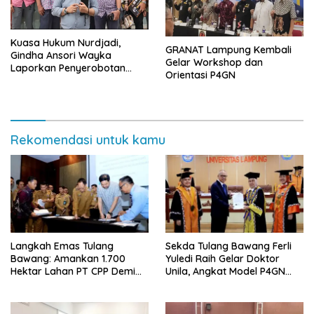
Kuasa Hukum Nurdjadi,
GRANAT Lampung Kembali
Gindha Ansori Wayka
Gelar Workshop dan
Laporkan Penyerobotan
Orientasi P4GN
Tanah ke Polda Lampung
Rekomendasi untuk kamu
Langkah Emas Tulang
Sekda Tulang Bawang Ferli
Bawang: Amankan 1.700
Yuledi Raih Gelar Doktor
Hektar Lahan PT CPP Demi
Unila, Angkat Model P4GN
Kembangkan Kawasan
Berbasis Kearifan Lokal
Ekonomi Biru