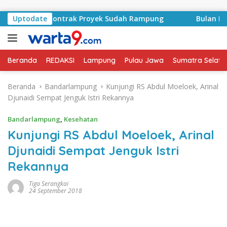
Langsung ke konten
Basyid, Kontrak Proyek Sudah Rampung
Uptodate
Bulan Kemerde
Beranda
REDAKSI
Lampung
Pulau Jawa
Sumatra Selata
Beranda
Bandarlampung
Kunjungi RS Abdul Moeloek, Arinal
Djunaidi Sempat Jenguk Istri Rekannya
Bandarlampung
,
Kesehatan
Kunjungi RS Abdul Moeloek, Arinal
Djunaidi Sempat Jenguk Istri
Rekannya
Tiga Serangkai
24 September 2018