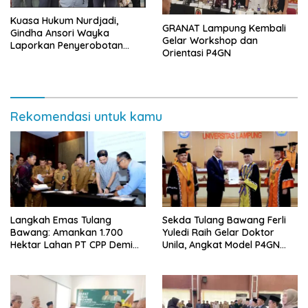
Kuasa Hukum Nurdjadi,
GRANAT Lampung Kembali
Gindha Ansori Wayka
Gelar Workshop dan
Laporkan Penyerobotan
Orientasi P4GN
Tanah ke Polda Lampung
Rekomendasi untuk kamu
Langkah Emas Tulang
Sekda Tulang Bawang Ferli
Bawang: Amankan 1.700
Yuledi Raih Gelar Doktor
Hektar Lahan PT CPP Demi
Unila, Angkat Model P4GN
Kembangkan Kawasan
Berbasis Kearifan Lokal
Ekonomi Biru