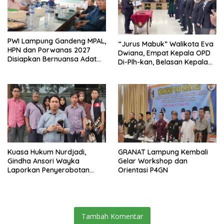
PWI Lampung Gandeng MPAL,
“Jurus Mabuk” Walikota Eva
HPN dan Porwanas 2027
Dwiana, Empat Kepala OPD
Disiapkan Bernuansa Adat
Di-Plh-kan, Belasan Kepala
Sai Bumi Ruwa Jurai
SD dan SMP Rangkap
Jabatan Plt
Kuasa Hukum Nurdjadi,
GRANAT Lampung Kembali
Gindha Ansori Wayka
Gelar Workshop dan
Laporkan Penyerobotan
Orientasi P4GN
Tanah ke Polda Lampung
Tambah Komentar