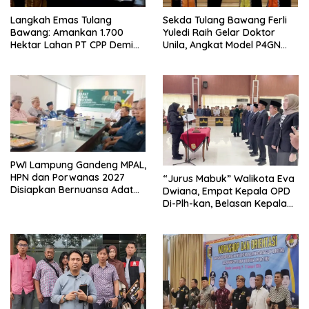
Langkah Emas Tulang
Sekda Tulang Bawang Ferli
Bawang: Amankan 1.700
Yuledi Raih Gelar Doktor
Hektar Lahan PT CPP Demi
Unila, Angkat Model P4GN
Kembangkan Kawasan
Berbasis Kearifan Lokal
Ekonomi Biru
PWI Lampung Gandeng MPAL,
HPN dan Porwanas 2027
“Jurus Mabuk” Walikota Eva
Disiapkan Bernuansa Adat
Dwiana, Empat Kepala OPD
Sai Bumi Ruwa Jurai
Di-Plh-kan, Belasan Kepala
SD dan SMP Rangkap
Jabatan Plt