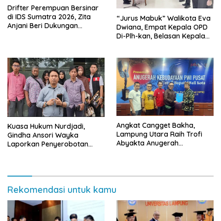
Drifter Perempuan Bersinar
di IDS Sumatra 2026, Zita
“Jurus Mabuk” Walikota Eva
Anjani Beri Dukungan
Dwiana, Empat Kepala OPD
Langsung
Di-Plh-kan, Belasan Kepala
SD dan SMP Rangkap
Jabatan Plt
Angkat Cangget Bakha,
Kuasa Hukum Nurdjadi,
Lampung Utara Raih Trofi
Gindha Ansori Wayka
Abyakta Anugerah
Laporkan Penyerobotan
Kebudayaan PWI 2026
Tanah ke Polda Lampung
Rekomendasi untuk kamu