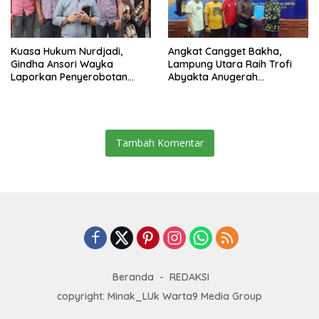
Kuasa Hukum Nurdjadi,
Angkat Cangget Bakha,
Gindha Ansori Wayka
Lampung Utara Raih Trofi
Laporkan Penyerobotan
Abyakta Anugerah
Tanah ke Polda Lampung
Kebudayaan PWI 2026
Tambah Komentar
Beranda
REDAKSI
copyright: Minak_LUk Warta9 Media Group