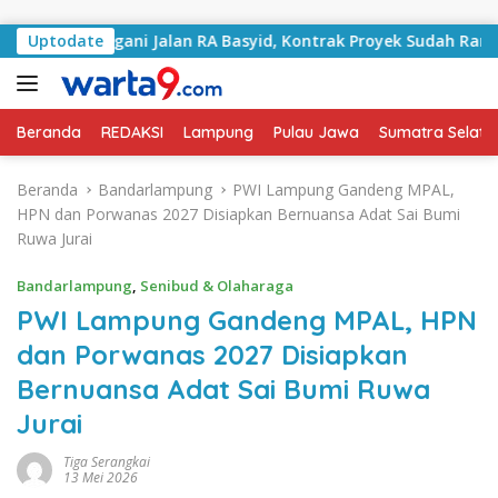
Langsung ke konten
ai Tangani Jalan RA Basyid, Kontrak Proyek Sudah Rampung
Uptodate
Beranda
REDAKSI
Lampung
Pulau Jawa
Sumatra Selata
Beranda
Bandarlampung
PWI Lampung Gandeng MPAL,
HPN dan Porwanas 2027 Disiapkan Bernuansa Adat Sai Bumi
Ruwa Jurai
Bandarlampung
,
Senibud & Olaharaga
PWI Lampung Gandeng MPAL, HPN
dan Porwanas 2027 Disiapkan
Bernuansa Adat Sai Bumi Ruwa
Jurai
Tiga Serangkai
13 Mei 2026