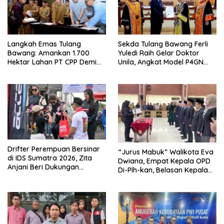
Langkah Emas Tulang
Sekda Tulang Bawang Ferli
Bawang: Amankan 1.700
Yuledi Raih Gelar Doktor
Hektar Lahan PT CPP Demi
Unila, Angkat Model P4GN
Kembangkan Kawasan
Berbasis Kearifan Lokal
Ekonomi Biru
Drifter Perempuan Bersinar
“Jurus Mabuk” Walikota Eva
di IDS Sumatra 2026, Zita
Dwiana, Empat Kepala OPD
Anjani Beri Dukungan
Di-Plh-kan, Belasan Kepala
Langsung
SD dan SMP Rangkap
Jabatan Plt