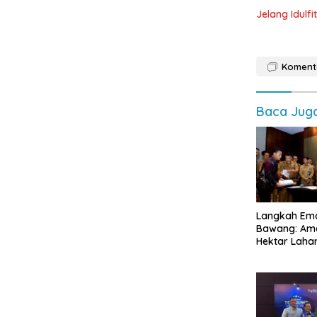
Jelang Idulf
Koment
Baca Jug
Langkah Ema
Bawang: Ama
Hektar Laha
Kembangka
Ekonomi Bir