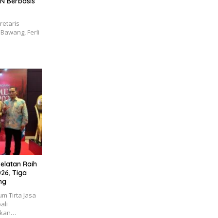
GN Berbasis
retaris
Bawang, Ferli
elatan Raih
26, Tiga
ng
m Tirta Jasa
ali
akan…