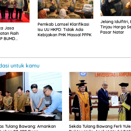
Jelang Idulfitri,
Pemkab Lamsel Klarifikasi
Tinjau Harga S
ta Jasa
Isu UU HKPD: Tidak Ada
Pasar Natar
atan Raih
Kebijakan PHK Massal PPPK
OP BUMD
, Tiga
 Sekaligus
asi untuk kamu
as Tulang Bawang: Amankan
Sekda Tulang Bawang Ferli Yule