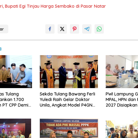
itri, Bupati Egi Tinjau Harga Sembako di Pasar Natar
ar
a
s Tulang
Sekda Tulang Bawang Ferli
PWI Lampung 
nkan 1.700
Yuledi Raih Gelar Doktor
MPAL, HPN dan
n PT CPP Demi
Unila, Angkat Model P4GN
2027 Disiapkan
n Kawasan
Berbasis Kearifan Lokal
Adat Sai Bumi 
u