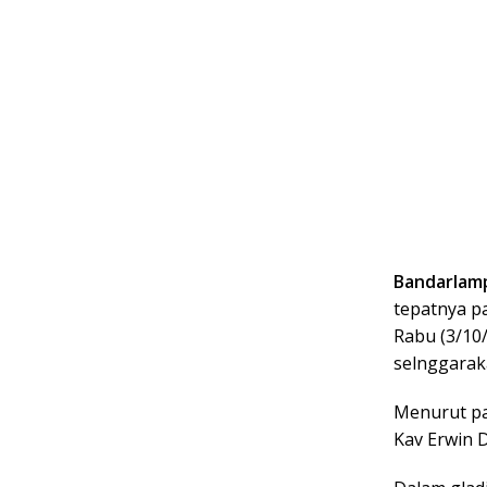
Bandarlam
tepatnya p
Rabu (3/10/
selnggarak
Menurut pa
Kav Erwin D