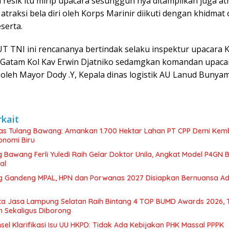
 resik itu mirip upacara sesungguh nya ditampilkan juga atr
atraksi bela diri oleh Korps Marinir diikuti dengan khidmat 
serta.
T TNI ini rencananya bertindak selaku inspektur upacara
Gatam Kol Kav Erwin Djatniko sedamgkan komandan upacar
oleh Mayor Dody .Y, Kepala dinas logistik AU Lanud Bunya
rkait
s Tulang Bawang: Amankan 1.700 Hektar Lahan PT CPP Demi Ke
nomi Biru
 Bawang Ferli Yuledi Raih Gelar Doktor Unila, Angkat Model P4GN 
al
 Gandeng MPAL, HPN dan Porwanas 2027 Disiapkan Bernuansa Ad
ta Jasa Lampung Selatan Raih Bintang 4 TOP BUMD Awards 2026, 
 Sekaligus Diborong
l Klarifikasi Isu UU HKPD: Tidak Ada Kebijakan PHK Massal PPPK