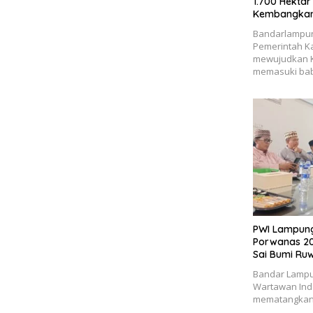
1.700 Hekta
Kembangkan
Bandarlampun
Pemerintah K
mewujudkan K
memasuki ba
PWI Lampung
Porwanas 20
Sai Bumi Ruw
Bandar Lampu
Wartawan Ind
mematangkan 