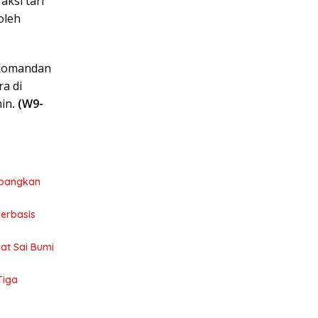
aksi tari
oleh
 Komandan
a di
min
. (W9-
mbangkan
Berbasis
at Sai Bumi
Tiga