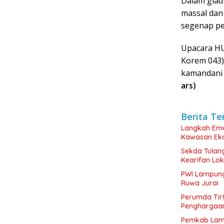
Dalam gladi
massal dan 
segenap pe
Upacara HU
Korem 043)
kamandani 
ars)
Berita Te
Langkah Ema
Kawasan Eko
Sekda Tulang
Kearifan Lok
PWI Lampung
Ruwa Jurai
Perumda Tir
Penghargaan
Pemkab Lamse