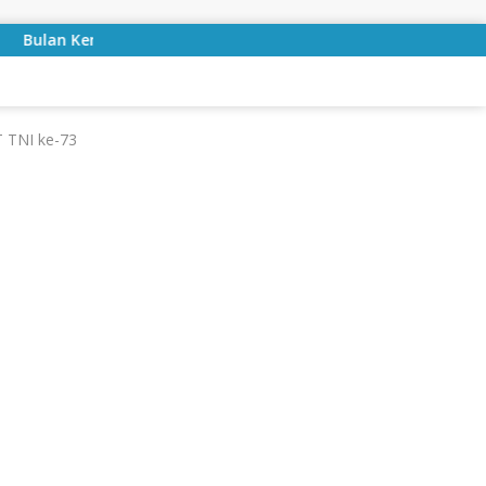
rdekaan, Bupati Lampung Selatan Ajak ASN Perkuat Semangat 
 TNI ke-73