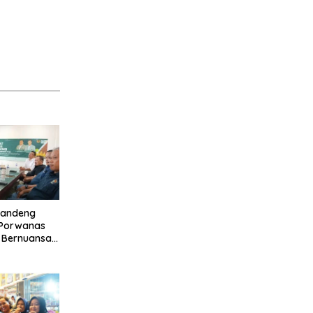
Gandeng
 Porwanas
 Bernuansa
Ruwa Jurai