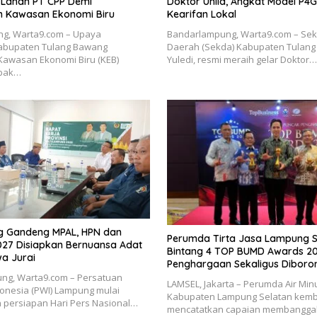
r Lahan PT CPP Demi
Doktor Unila, Angkat Model P4
 Kawasan Ekonomi Biru
Kearifan Lokal
g, Warta9.com – Upaya
Bandarlampung, Warta9.com – Sek
abupaten Tulang Bawang
Daerah (Sekda) Kabupaten Tulang 
awasan Ekonomi Biru (KEB)
Yuledi, resmi meraih gelar Doktor…
bak…
 Gandeng MPAL, HPN dan
Perumda Tirta Jasa Lampung S
27 Disiapkan Bernuansa Adat
Bintang 4 TOP BUMD Awards 20
a Jurai
Penghargaan Sekaligus Diboro
ng, Warta9.com – Persatuan
LAMSEL, Jakarta – Perumda Air Minu
onesia (PWI) Lampung mulai
Kabupaten Lampung Selatan kemb
persiapan Hari Pers Nasional…
mencatatkan capaian membangg