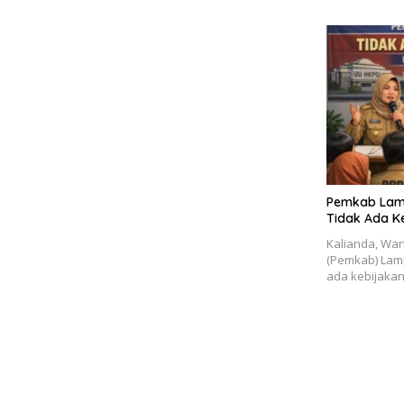
Pemkab Lamse
Tidak Ada K
Kalianda, Wa
(Pemkab) Lam
ada kebijaka