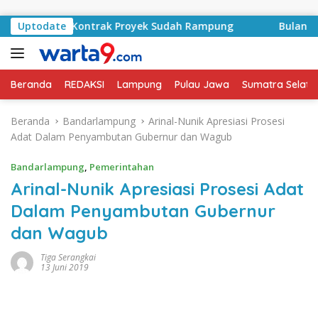
Langsung ke konten
Basyid, Kontrak Proyek Sudah Rampung
Uptodate
Bulan Kemerde
Beranda
REDAKSI
Lampung
Pulau Jawa
Sumatra Selata
Beranda
Bandarlampung
Arinal-Nunik Apresiasi Prosesi
Adat Dalam Penyambutan Gubernur dan Wagub
Bandarlampung
,
Pemerintahan
Arinal-Nunik Apresiasi Prosesi Adat
Dalam Penyambutan Gubernur
dan Wagub
Tiga Serangkai
13 Juni 2019