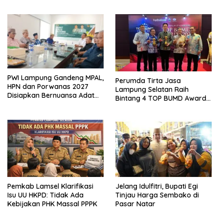
Kembangkan Kawasan
Berbasis Kearifan Lokal
Ekonomi Biru
PWI Lampung Gandeng MPAL,
Perumda Tirta Jasa
HPN dan Porwanas 2027
Lampung Selatan Raih
Disiapkan Bernuansa Adat
Bintang 4 TOP BUMD Awards
Sai Bumi Ruwa Jurai
2026, Tiga Penghargaan
Sekaligus Diborong
Pemkab Lamsel Klarifikasi
Jelang Idulfitri, Bupati Egi
Isu UU HKPD: Tidak Ada
Tinjau Harga Sembako di
Kebijakan PHK Massal PPPK
Pasar Natar