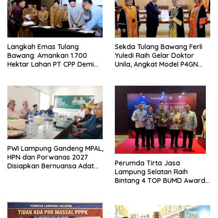
Langkah Emas Tulang
Sekda Tulang Bawang Ferli
Bawang: Amankan 1.700
Yuledi Raih Gelar Doktor
Hektar Lahan PT CPP Demi
Unila, Angkat Model P4GN
Kembangkan Kawasan
Berbasis Kearifan Lokal
Ekonomi Biru
PWI Lampung Gandeng MPAL,
HPN dan Porwanas 2027
Perumda Tirta Jasa
Disiapkan Bernuansa Adat
Lampung Selatan Raih
Sai Bumi Ruwa Jurai
Bintang 4 TOP BUMD Awards
2026, Tiga Penghargaan
Sekaligus Diborong