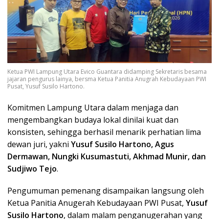
Ketua PWI Lampung Utara Evico Guantara didamping Sekretaris besama
jajaran pengurus lainya, bersma Ketua Panitia Anugrah Kebudayaan PWI
Pusat, Yusuf Susilo Hartono.
Komitmen Lampung Utara dalam menjaga dan
mengembangkan budaya lokal dinilai kuat dan
konsisten, sehingga berhasil menarik perhatian lima
dewan juri, yakni
Yusuf Susilo Hartono, Agus
Dermawan, Nungki Kusumastuti, Akhmad Munir, dan
Sudjiwo Tejo
.
Pengumuman pemenang disampaikan langsung oleh
Ketua Panitia Anugerah Kebudayaan PWI Pusat,
Yusuf
Susilo Hartono
, dalam malam penganugerahan yang