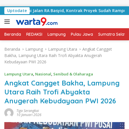
Langsung ke konten
ngani Jalan RA Basyid, Kontrak Proyek Sudah Rampung
Uptodate
Beranda
REDAKSI
Lampung
Pulau Jawa
Sumatra Selata
Beranda
Lampung
Lampung Utara
Angkat Cangget
Bakha, Lampung Utara Raih Trofi Abyakta Anugerah
Kebudayaan PWI 2026
Lampung Utara
,
Nasional
,
Senibud & Olaharaga
Angkat Cangget Bakha, Lampung
Utara Raih Trofi Abyakta
Anugerah Kebudayaan PWI 2026
Tiga Serangkai
10 Januari 2026