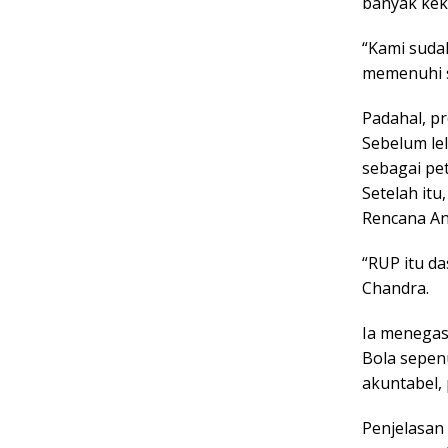
banyak kek
“Kami sudah
memenuhi s
Padahal, p
Sebelum le
sebagai pe
Setelah it
Rencana An
“RUP itu d
Chandra.
Ia menegask
Bola sepen
akuntabel, 
Penjelasan