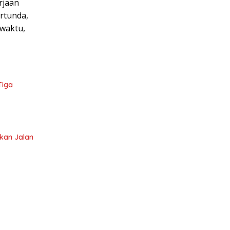
rjaan
ertunda,
 waktu,
Tiga
ikan Jalan