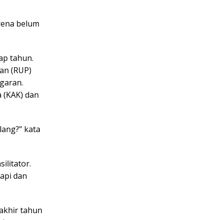
arena belum
ap tahun.
an (RUP)
garan.
a (KAK) dan
lang?” kata
ilitator.
api dan
akhir tahun