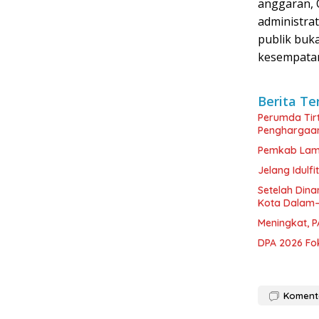
anggaran, 
administrat
publik buk
kesempatan
Berita Te
Perumda Tir
Penghargaan
Pemkab Lamse
Jelang Idulf
Setelah Dina
Kota Dalam
Meningkat, P
DPA 2026 Fok
Koment