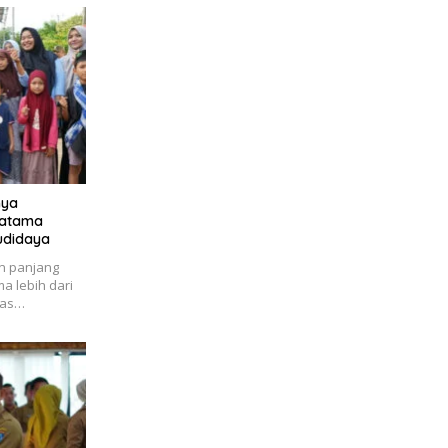
nya
Pratama
udidaya
n panjang
a lebih dari
uas…