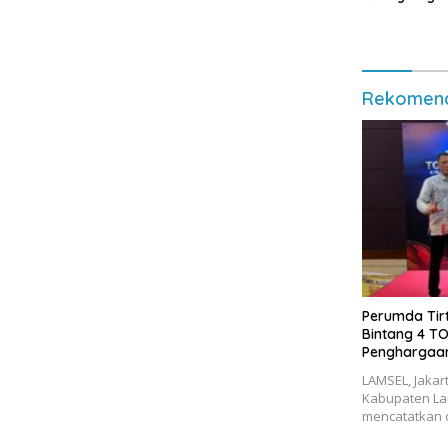
Resmikan Ja
Dalam–Budi
Rekomend
Perumda Tir
Bintang 4 T
Penghargaan
LAMSEL, Jakar
Kabupaten La
mencatatkan