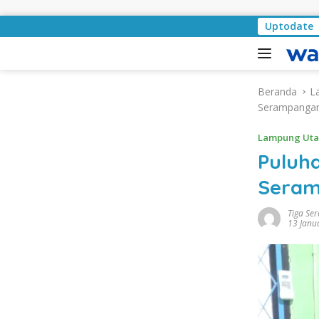
Langsung ke konten
Pemkab Lampung Selatan Mu
Uptodate
Beranda
L
Serampanga
Lampung Uta
Puluh
Seram
Tiga Se
13 Janu