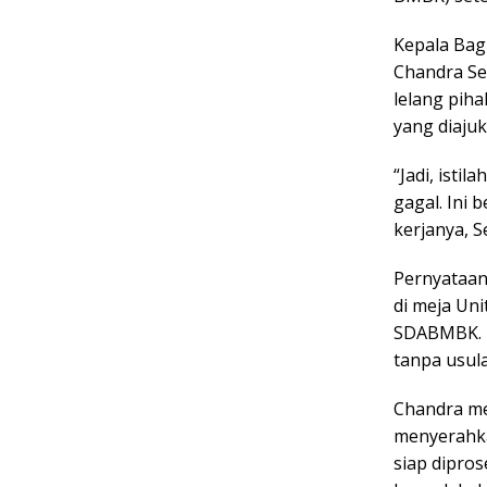
Kepala Bag
Chandra Se
lelang pih
yang diaju
“Jadi, istil
gagal. Ini 
kerjanya, Se
Pernyataan
di meja Uni
SDABMBK. M
tanpa usula
Chandra me
menyerahka
siap dipro