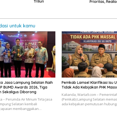
Triliun
Prioritas, Reali
lan Kota
daya
asi untuk kamu
ta Jasa Lampung Selatan Raih
Pemkab Lamsel Klarifikasi Isu 
OP BUMD Awards 2026, Tiga
Tidak Ada Kebijakan PHK Mass
 Sekaligus Diborong
Kalianda, Warta9.com – Pemerint
ta – Perumda Air Minum Tirta Jasa
(Pemkab) Lampung Selatan memast
mpung Selatan kembali
ada kebijakan pemutusan hubung
 capaian membanggakan…