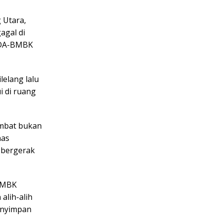
 Utara,
agal di
SDA-BMBK
ilelang lalu
i di ruang
ambat bukan
nas
 bergerak
-BMBK
alih-alih
enyimpan