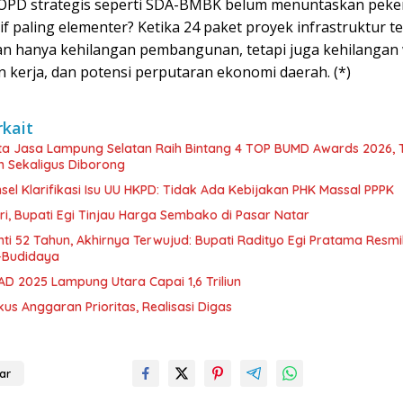
OPD strategis seperti SDA-BMBK belum menuntaskan peke
if paling elementer? Ketika 24 paket proyek infrastruktur t
an hanya kehilangan pembangunan, tetapi juga kehilangan
 kerja, dan potensi perputaran ekonomi daerah. (*)
rkait
ta Jasa Lampung Selatan Raih Bintang 4 TOP BUMD Awards 2026, 
 Sekaligus Diborong
l Klarifikasi Isu UU HKPD: Tidak Ada Kebijakan PHK Massal PPPK
itri, Bupati Egi Tinjau Harga Sembako di Pasar Natar
nti 52 Tahun, Akhirnya Terwujud: Bupati Radityo Egi Pratama Resm
–Budidaya
AD 2025 Lampung Utara Capai 1,6 Triliun
us Anggaran Prioritas, Realisasi Digas
ar