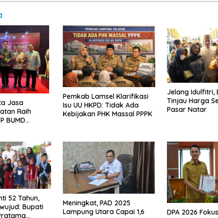
a
Jelang Idulfitri,
Pemkab Lamsel Klarifikasi
Tinjau Harga S
ta Jasa
Isu UU HKPD: Tidak Ada
Pasar Natar
atan Raih
Kebijakan PHK Massal PPPK
OP BUMD
, Tiga
 Sekaligus
nti 52 Tahun,
Meningkat, PAD 2025
wujud: Bupati
Lampung Utara Capai 1,6
DPA 2026 Foku
 Pratama