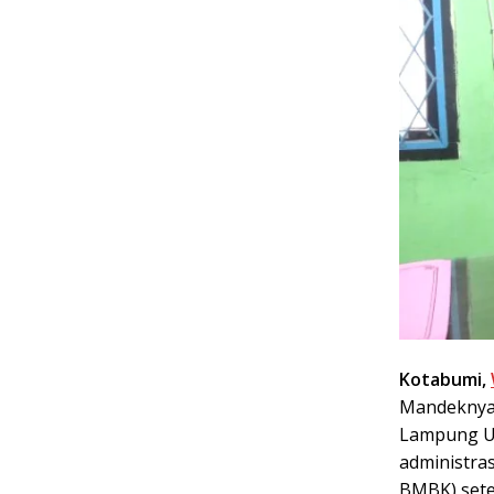
Kotabumi,
Mandeknya 2
Lampung Ut
administras
BMBK) set