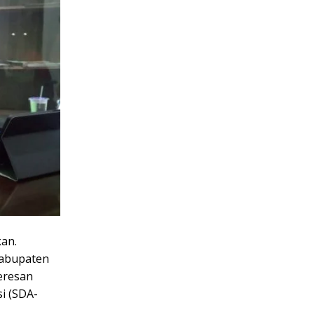
an.
 Kabupaten
eresan
i (SDA-