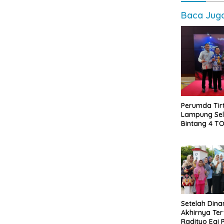
Baca Jug
Perumda Tir
Lampung Sel
Bintang 4 T
Awards 2026
Penghargaan
Diborong
Setelah Dina
Akhirnya Ter
Radityo Egi