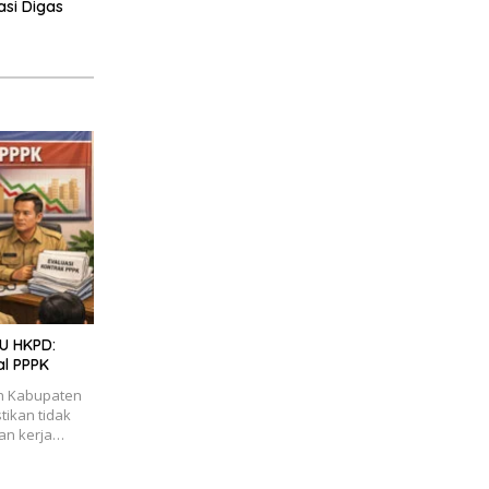
sasi Digas
UU HKPD:
al PPPK
ah Kabupaten
ikan tidak
an kerja…