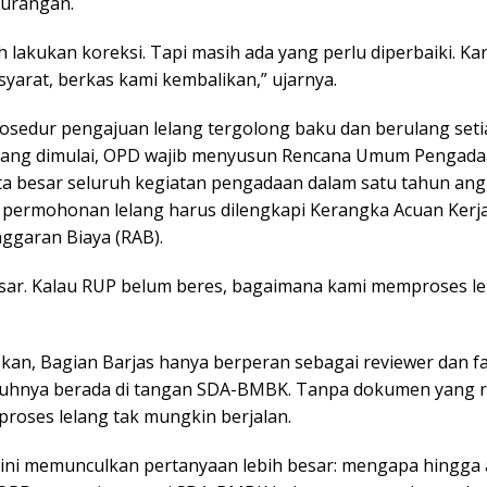
urangan.
 lakukan koreksi. Tapi masih ada yang perlu diperbaiki. K
yarat, berkas kami kembalikan,” ujarnya.
rosedur pengajuan lelang tergolong baku dan berulang seti
lang dimulai, OPD wajib menyusun Rencana Umum Pengada
ta besar seluruh kegiatan pengadaan dalam satu tahun ang
u, permohonan lelang harus dilengkapi Kerangka Acuan Kerj
ggaran Biaya (RAB).
asar. Kalau RUP belum beres, bagaimana kami memproses le
an, Bagian Barjas hanya berperan sebagai reviewer dan fas
uhnya berada di tangan SDA-BMBK. Tanpa dokumen yang r
proses lelang tak mungkin berjalan.
 ini memunculkan pertanyaan lebih besar: mengapa hingga 