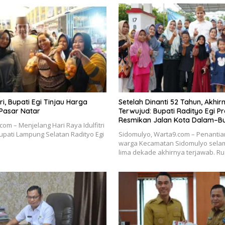
tri, Bupati Egi Tinjau Harga
Setelah Dinanti 52 Tahun, Akhir
Pasar Natar
Terwujud: Bupati Radityo Egi 
Resmikan Jalan Kota Dalam–B
com – Menjelang Hari Raya Idulfitri
Bupati Lampung Selatan Radityo Egi
Sidomulyo, Warta9.com – Penantia
warga Kecamatan Sidomulyo selam
lima dekade akhirnya terjawab. R