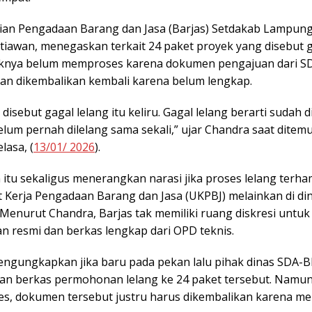
ian Pengadaan Barang dan Jasa (Barjas) Setdakab Lampung
tiawan, menegaskan terkait 24 paket proyek yang disebut g
aknya belum memproses karena dokumen pengajuan dari 
kan dikembalikan kembali karena belum lengkap.
ah disebut gagal lelang itu keliru. Gagal lelang berarti sudah d
belum pernah dilelang sama sekali,” ujar Chandra saat ditemu
lasa, (
13/01/ 2026
).
 itu sekaligus menerangkan narasi jika proses lelang terh
t Kerja Pengadaan Barang dan Jasa (UKPBJ) melainkan di di
enurut Chandra, Barjas tak memiliki ruang diskresi untuk
n resmi dan berkas lengkap dari OPD teknis.
ngungkapkan jika baru pada pekan lalu pihak dinas SDA
n berkas permohonan lelang ke 24 paket tersebut. Namun 
ses, dokumen tersebut justru harus dikembalikan karena m