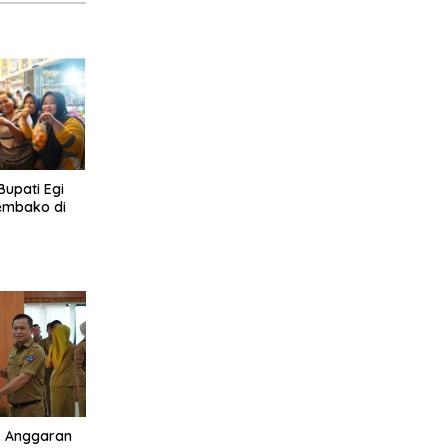
 Bupati Egi
embako di
s Anggaran