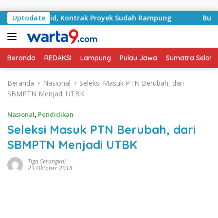
Langsung ke konten
RA Basyid, Kontrak Proyek Sudah Rampung
Uptodate
Bulan Keme
Beranda
REDAKSI
Lampung
Pulau Jawa
Sumatra Selata
Beranda
Nasional
Seleksi Masuk PTN Berubah, dari
SBMPTN Menjadi UTBK
Nasional
,
Pendidikan
Seleksi Masuk PTN Berubah, dari
SBMPTN Menjadi UTBK
Tiga Serangkai
23 Oktober 2018