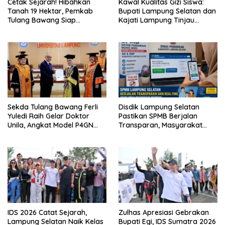
Cetak Sejarah! Hibahkan
Kawal Kualitas Gizi Siswa:
Tanah 19 Hektar, Pemkab
Bupati Lampung Selatan dan
Tulang Bawang Siap
Kajati Lampung Tinjau
Hadirkan Sekolah Nasional
Langsung Program Makan
Terintegrasi Pertama di
Bergizi Gratis di Natar
Lampung
Sekda Tulang Bawang Ferli
Disdik Lampung Selatan
Yuledi Raih Gelar Doktor
Pastikan SPMB Berjalan
Unila, Angkat Model P4GN
Transparan, Masyarakat
Berbasis Kearifan Lokal
Diminta Waspadai Calo
IDS 2026 Catat Sejarah,
Zulhas Apresiasi Gebrakan
Lampung Selatan Naik Kelas
Bupati Egi, IDS Sumatra 2026