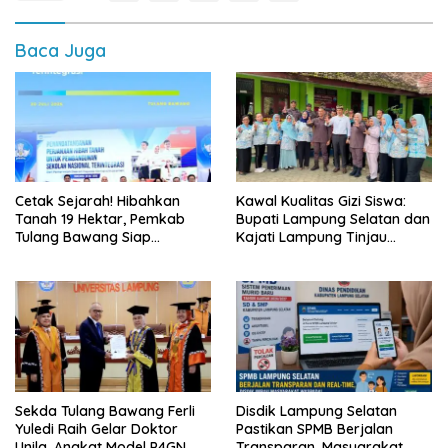
Baca Juga
Cetak Sejarah! Hibahkan
Kawal Kualitas Gizi Siswa:
Tanah 19 Hektar, Pemkab
Bupati Lampung Selatan dan
Tulang Bawang Siap
Kajati Lampung Tinjau
Hadirkan Sekolah Nasional
Langsung Program Makan
Terintegrasi Pertama di
Bergizi Gratis di Natar
Lampung
Sekda Tulang Bawang Ferli
Disdik Lampung Selatan
Yuledi Raih Gelar Doktor
Pastikan SPMB Berjalan
Unila, Angkat Model P4GN
Transparan, Masyarakat