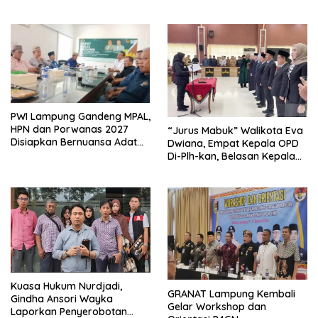
Kembangkan Kawasan
Berbasis Kearifan Lokal
Ekonomi Biru
PWI Lampung Gandeng MPAL,
HPN dan Porwanas 2027
“Jurus Mabuk” Walikota Eva
Disiapkan Bernuansa Adat
Dwiana, Empat Kepala OPD
Sai Bumi Ruwa Jurai
Di-Plh-kan, Belasan Kepala
SD dan SMP Rangkap
Jabatan Plt
Kuasa Hukum Nurdjadi,
GRANAT Lampung Kembali
Gindha Ansori Wayka
Gelar Workshop dan
Laporkan Penyerobotan