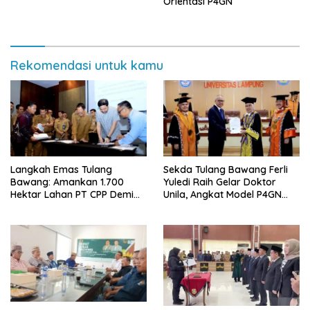
Orientasi P4GN
Tanah ke Polda Lampung
Rekomendasi untuk kamu
Langkah Emas Tulang
Sekda Tulang Bawang Ferli
Bawang: Amankan 1.700
Yuledi Raih Gelar Doktor
Hektar Lahan PT CPP Demi
Unila, Angkat Model P4GN
Kembangkan Kawasan
Berbasis Kearifan Lokal
Ekonomi Biru