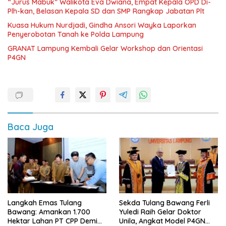
“Jurus Mabuk” Walikota Eva Dwiana, Empat Kepala OPD Di-
Plh-kan, Belasan Kepala SD dan SMP Rangkap Jabatan Plt
Kuasa Hukum Nurdjadi, Gindha Ansori Wayka Laporkan
Penyerobotan Tanah ke Polda Lampung
GRANAT Lampung Kembali Gelar Workshop dan Orientasi
P4GN
Baca Juga
Langkah Emas Tulang
Sekda Tulang Bawang Ferli
Bawang: Amankan 1.700
Yuledi Raih Gelar Doktor
Hektar Lahan PT CPP Demi
Unila, Angkat Model P4GN