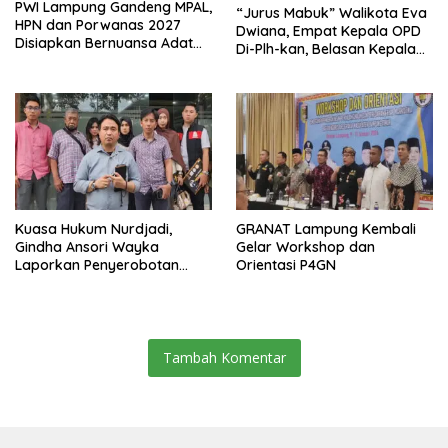
PWI Lampung Gandeng MPAL,
“Jurus Mabuk” Walikota Eva
HPN dan Porwanas 2027
Dwiana, Empat Kepala OPD
Disiapkan Bernuansa Adat
Di-Plh-kan, Belasan Kepala
Sai Bumi Ruwa Jurai
SD dan SMP Rangkap
Jabatan Plt
Kuasa Hukum Nurdjadi,
GRANAT Lampung Kembali
Gindha Ansori Wayka
Gelar Workshop dan
Laporkan Penyerobotan
Orientasi P4GN
Tanah ke Polda Lampung
Tambah Komentar