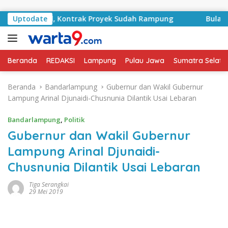
Langsung ke konten
A Basyid, Kontrak Proyek Sudah Rampung
Uptodate
Bulan Kemer
Beranda
REDAKSI
Lampung
Pulau Jawa
Sumatra Selata
Beranda
Bandarlampung
Gubernur dan Wakil Gubernur
Lampung Arinal Djunaidi-Chusnunia Dilantik Usai Lebaran
Bandarlampung
,
Politik
Gubernur dan Wakil Gubernur
Lampung Arinal Djunaidi-
Chusnunia Dilantik Usai Lebaran
Tiga Serangkai
29 Mei 2019