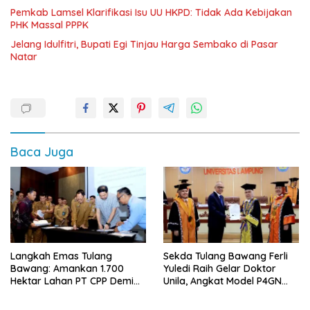
Pemkab Lamsel Klarifikasi Isu UU HKPD: Tidak Ada Kebijakan
PHK Massal PPPK
Jelang Idulfitri, Bupati Egi Tinjau Harga Sembako di Pasar
Natar
Baca Juga
Langkah Emas Tulang
Sekda Tulang Bawang Ferli
Bawang: Amankan 1.700
Yuledi Raih Gelar Doktor
Hektar Lahan PT CPP Demi
Unila, Angkat Model P4GN
Kembangkan Kawasan
Berbasis Kearifan Lokal
Ekonomi Biru