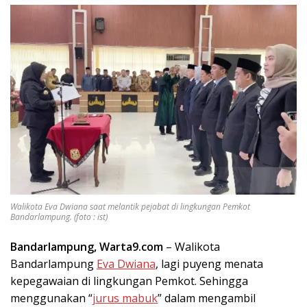
Walikota Eva Dwiana saat melantik pejabat di lingkungan Pemkot
Bandarlampung. (foto : ist)
Bandarlampung, Warta9.com
– Walikota
Bandarlampung
Eva Dwiana
, lagi puyeng menata
kepegawaian di lingkungan Pemkot. Sehingga
menggunakan “
jurus mabuk
” dalam mengambil