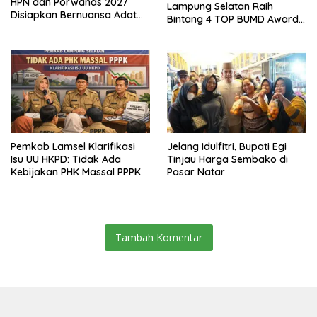
HPN dan Porwanas 2027
Lampung Selatan Raih
Disiapkan Bernuansa Adat
Bintang 4 TOP BUMD Awards
Sai Bumi Ruwa Jurai
2026, Tiga Penghargaan
Sekaligus Diborong
Pemkab Lamsel Klarifikasi
Jelang Idulfitri, Bupati Egi
Isu UU HKPD: Tidak Ada
Tinjau Harga Sembako di
Kebijakan PHK Massal PPPK
Pasar Natar
Tambah Komentar