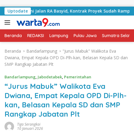
Langsung ke konten
ngani Jalan RA Basyid, Kontrak Proyek Sudah Rampung
Uptodate
Beranda
REDAKSI
Lampung
Pulau Jawa
Sumatra Selata
Beranda
Bandarlampung
"Jurus Mabuk" Walikota Eva
Dwiana, Empat Kepala OPD Di-Plh-kan, Belasan Kepala SD dan
SMP Rangkap Jabatan Plt
Bandarlampung
,
Jabodetabek
,
Pemerintahan
“Jurus Mabuk” Walikota Eva
Dwiana, Empat Kepala OPD Di-Plh-
kan, Belasan Kepala SD dan SMP
Rangkap Jabatan Plt
Tiga Serangkai
10 Januari 2026