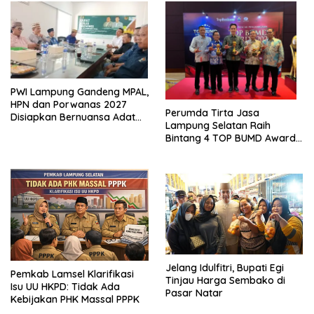
PWI Lampung Gandeng MPAL,
HPN dan Porwanas 2027
Perumda Tirta Jasa
Disiapkan Bernuansa Adat
Lampung Selatan Raih
Sai Bumi Ruwa Jurai
Bintang 4 TOP BUMD Awards
2026, Tiga Penghargaan
Sekaligus Diborong
Jelang Idulfitri, Bupati Egi
Pemkab Lamsel Klarifikasi
Tinjau Harga Sembako di
Isu UU HKPD: Tidak Ada
Pasar Natar
Kebijakan PHK Massal PPPK