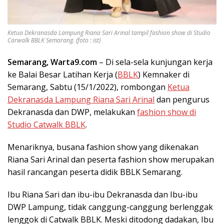
Ketua Dekranasda Lampung Riana Sari Arinal tampil fashion show di Studio
Carwalk BBLK Semarang. (foto : ist)
Semarang, Warta9.com
– Di sela-sela kunjungan kerja
ke Balai Besar Latihan Kerja (
BBLK
) Kemnaker di
Semarang, Sabtu (15/1/2022), rombongan
Ketua
Dekranasda Lampung Riana Sari Arinal
dan pengurus
Dekranasda dan DWP, melakukan
fashion show di
Studio Catwalk BBLK
.
Menariknya, busana fashion show yang dikenakan
Riana Sari Arinal dan peserta fashion show merupakan
hasil rancangan peserta didik BBLK Semarang.
Ibu Riana Sari dan ibu-ibu Dekranasda dan Ibu-ibu
DWP Lampung, tidak canggung-canggung berlenggak
lenggok di Catwalk BBLK. Meski ditodong dadakan, Ibu