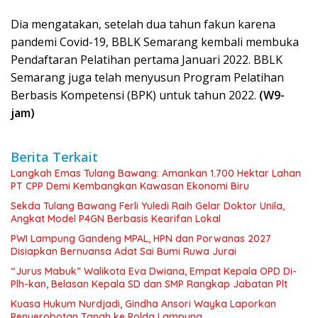
Dia mengatakan, setelah dua tahun fakun karena
pandemi Covid-19, BBLK Semarang kembali membuka
Pendaftaran Pelatihan pertama Januari 2022. BBLK
Semarang juga telah menyusun Program Pelatihan
Berbasis Kompetensi (BPK) untuk tahun 2022.
(W9-
jam)
Berita Terkait
Langkah Emas Tulang Bawang: Amankan 1.700 Hektar Lahan
PT CPP Demi Kembangkan Kawasan Ekonomi Biru
Sekda Tulang Bawang Ferli Yuledi Raih Gelar Doktor Unila,
Angkat Model P4GN Berbasis Kearifan Lokal
PWI Lampung Gandeng MPAL, HPN dan Porwanas 2027
Disiapkan Bernuansa Adat Sai Bumi Ruwa Jurai
“Jurus Mabuk” Walikota Eva Dwiana, Empat Kepala OPD Di-
Plh-kan, Belasan Kepala SD dan SMP Rangkap Jabatan Plt
Kuasa Hukum Nurdjadi, Gindha Ansori Wayka Laporkan
Penyerobotan Tanah ke Polda Lampung