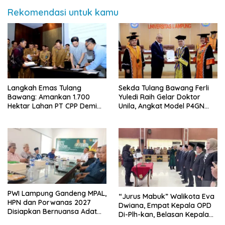
Rekomendasi untuk kamu
Langkah Emas Tulang
Sekda Tulang Bawang Ferli
Bawang: Amankan 1.700
Yuledi Raih Gelar Doktor
Hektar Lahan PT CPP Demi
Unila, Angkat Model P4GN
Kembangkan Kawasan
Berbasis Kearifan Lokal
Ekonomi Biru
PWI Lampung Gandeng MPAL,
“Jurus Mabuk” Walikota Eva
HPN dan Porwanas 2027
Dwiana, Empat Kepala OPD
Disiapkan Bernuansa Adat
Di-Plh-kan, Belasan Kepala
Sai Bumi Ruwa Jurai
SD dan SMP Rangkap