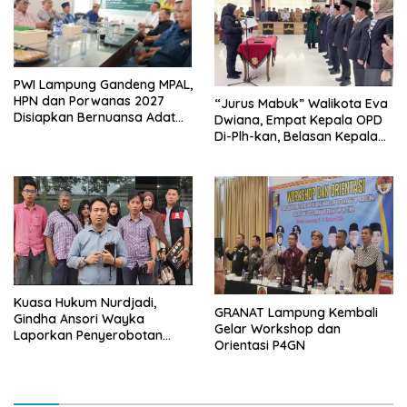
PWI Lampung Gandeng MPAL,
HPN dan Porwanas 2027
“Jurus Mabuk” Walikota Eva
Disiapkan Bernuansa Adat
Dwiana, Empat Kepala OPD
Sai Bumi Ruwa Jurai
Di-Plh-kan, Belasan Kepala
SD dan SMP Rangkap
Jabatan Plt
Kuasa Hukum Nurdjadi,
GRANAT Lampung Kembali
Gindha Ansori Wayka
Gelar Workshop dan
Laporkan Penyerobotan
Orientasi P4GN
Tanah ke Polda Lampung