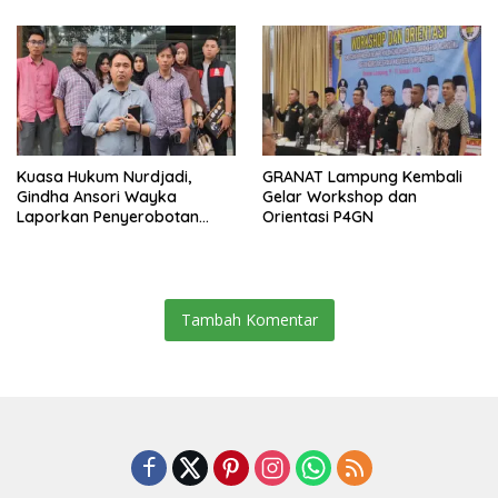
Jabatan Plt
Kuasa Hukum Nurdjadi,
GRANAT Lampung Kembali
Gindha Ansori Wayka
Gelar Workshop dan
Laporkan Penyerobotan
Orientasi P4GN
Tanah ke Polda Lampung
Tambah Komentar