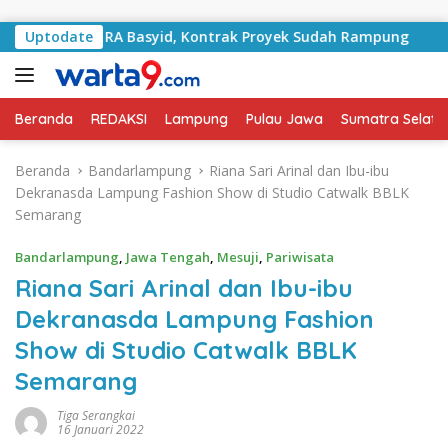
Langsung ke konten
alan RA Basyid, Kontrak Proyek Sudah Rampung
Uptodate
Bulan 
Beranda
REDAKSI
Lampung
Pulau Jawa
Sumatra Selata
Beranda
Bandarlampung
Riana Sari Arinal dan Ibu-ibu
Dekranasda Lampung Fashion Show di Studio Catwalk BBLK
Semarang
Bandarlampung
,
Jawa Tengah
,
Mesuji
,
Pariwisata
Riana Sari Arinal dan Ibu-ibu
Dekranasda Lampung Fashion
Show di Studio Catwalk BBLK
Semarang
Tiga Serangkai
16 Januari 2022