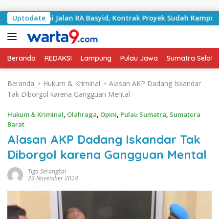
Langsung ke konten
Tangani Jalan RA Basyid, Kontrak Proyek Sudah Rampung
Uptodate
Beranda
REDAKSI
Lampung
Pulau Jawa
Sumatra Selata
Beranda
Hukum & Kriminal
Alasan AKP Dadang Iskandar
Tak Diborgol karena Gangguan Mental
Hukum & Kriminal
,
Olahraga
,
Opini
,
Pulau Sumatra
,
Sumatera
Barat
Alasan AKP Dadang Iskandar Tak
Diborgol karena Gangguan Mental
Tiga Serangkai
23 November 2024