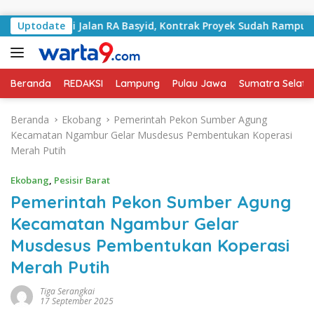
Langsung ke konten
ngani Jalan RA Basyid, Kontrak Proyek Sudah Rampung
Uptodate
Beranda
REDAKSI
Lampung
Pulau Jawa
Sumatra Selata
Beranda
Ekobang
Pemerintah Pekon Sumber Agung
Kecamatan Ngambur Gelar Musdesus Pembentukan Koperasi
Merah Putih
Ekobang
,
Pesisir Barat
Pemerintah Pekon Sumber Agung
Kecamatan Ngambur Gelar
Musdesus Pembentukan Koperasi
Merah Putih
Tiga Serangkai
17 September 2025