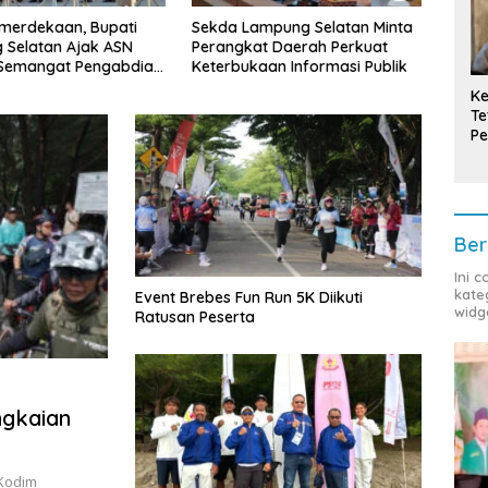
mpung Selatan Minta
Bupati Radityo Egi Tekankan
Tula
t Daerah Perkuat
Dua Kunci Utama
Cand
aan Informasi Publik
Pembangunan Desa: Impact
Pimpi
dan Sustainable
Prov
Ke
Te
Pe
T
Ber
Ini 
kate
Event Brebes Fun Run 5K Diikuti
widg
Ratusan Peserta
gkaian
Kodim