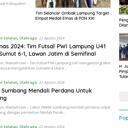
Jadi Kabupaten
Tim Selancar Ombak Lampung Target
Empat Medali Emas di PON XXI
Peng
Dilan
n Selatan
,
Olahraga
22 Agustus 2024
as 2024: Tim Futsal PWI Lampung U41
Sumut 6-1, Lawan Jatim di Semifinal
in, Warta9.com – Tim Futsal PWI Lampung U41 mengantongi tiket
H. J
 seusai mengalahkan Sumatera Utara…
Pim
Tula
Targ
n Selatan
,
Olahraga
22 Agustus 2024
Terb
k Sumbang Mendali Perdana Untuk
202
ng
in, Warta9.com – Cabor Atletik sumbang mendali perdana untuk
ng, dengan perolehan Medali Perak…
Pop
n Selatan
,
Olahraga
22 Agustus 2024