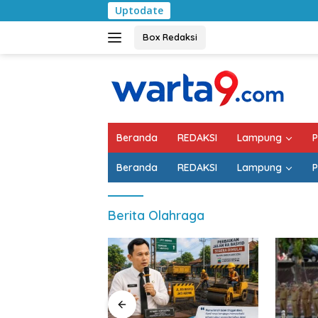
Langsung
Uptodate
Pemkab 
ke
konten
Box Redaksi
Beranda
REDAKSI
Lampung
P
Beranda
REDAKSI
Lampung
P
Berita Olahraga