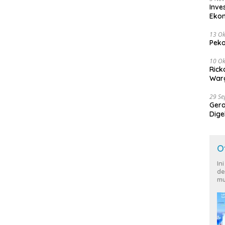
Inve
Eko
13 Ok
Peko
10 Ok
Rick
Warg
29 S
Ger
Dige
Harg
O
In
de
mu