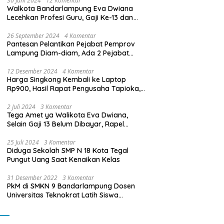
30 Juni 2024
12 Komentar
Walkota Bandarlampung Eva Dwiana
Lecehkan Profesi Guru, Gaji Ke-13 dan
THR Tidak Dibayarkan
26 September 2024
4 Komentar
Pantesan Pelantikan Pejabat Pemprov
Lampung Diam-diam, Ada 2 Pejabat
yang Dilantik Masih Golongan III/b
12 Desember 2024
4 Komentar
Harga Singkong Kembali ke Laptop
Rp900, Hasil Rapat Pengusaha Tapioka,
Petani Singkong dengan Pj. Gubernur
Lampung
2 Juli 2024
3 Komentar
Tega Amet ya Walikota Eva Dwiana,
Selain Gaji 13 Belum Dibayar, Rapel
Kenaikan Gaji 2 Bulan Juga Belum
Dibayar
25 Juli 2024
3 Komentar
Diduga Sekolah SMP N 18 Kota Tegal
Pungut Uang Saat Kenaikan Kelas
31 Desember 2022
3 Komentar
PkM di SMKN 9 Bandarlampung Dosen
Universitas Teknokrat Latih Siswa
Membuat Program Mobil RC Berbasis IoT