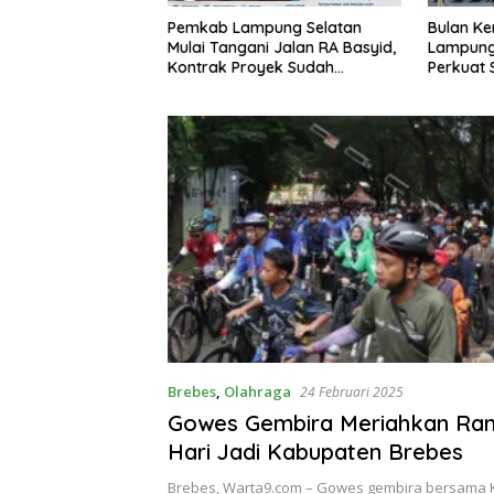
Bulan Kemerdekaan, Bupati
Sekda La
pung Selatan
Lampung Selatan Ajak ASN
Perangka
i Jalan RA Basyid,
Perkuat Semangat Pengabdian
Keterbuk
yek Sudah
dan Tingkatkan Pelayanan
Publik
Brebes
,
Olahraga
24 Februari 2025
Gowes Gembira Meriahkan Ran
Hari Jadi Kabupaten Brebes
Brebes, Warta9.com – Gowes gembira bersama 