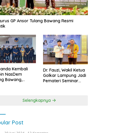
urus GP Ansor Tulang Bawang Resmi
tik
uanda Kembali
Dr. Fauzi, Wakil Ketua
pin NasDem
Golkar Lampung Jadi
ng Bawang,
Pemateri Seminar
etkan Kursi DPRD
Nasional FEB Unila,
anyak di Pemilu
Membangun Fondasi
9
Kuat Melalui 4 Pilar
Selengkapnya
Kebangsaan
ular Post