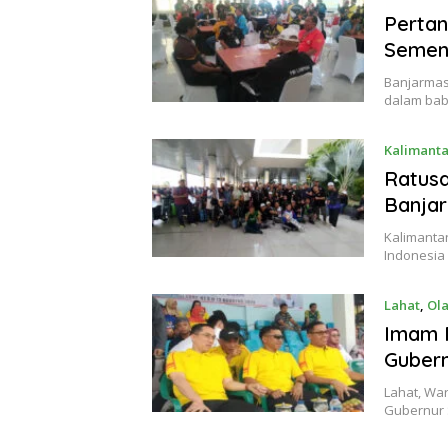
Perta
Sement
Banjarmas
dalam baba
Kalimanta
Ratusa
Banja
Kalimanta
Indonesia 
Lahat
,
Ol
Imam P
Gubern
Lahat, Wa
Gubernur 