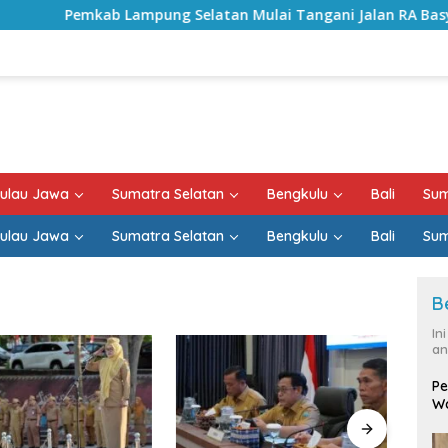
Lampung Selatan Mulai Tangani Jalan RA Basyid, Kontrak Pr
ulau Jawa
Sumatra Selatan
Bengkulu
Bali
Sum
ulau Jawa
Sumatra Selatan
Bengkulu
Bali
Sum
B
In
an
Pe
Wa