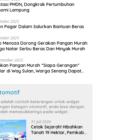
stasi PMDN, Dongkrak Pertumbuhan
nomi Lampung
tober 2025
n Pagar Dalam Salurkan Bantuan Beras
tober 2025
o Menoza Dorong Gerakan Pangan Murah:
a Natar Serbu Beras Dan Minyak Murah
eptember 2025
akan Pangan Murah “Siapa Gerangan”
lar di Way Sulan, Warga Senang Dapat
a Bersubsidi
tomotif
i adalah contoh keterangan untuk widget
ngan kategori otomotif, anda bisa dengan
dah memasukkannya pada widget.
31 Juli 2026
Cetak Sejarah! Hibahkan
Tanah 19 Hektar, Pemkab
Tulang Bawang Siap