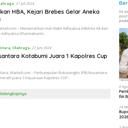
Ber
lahraga
21 Juli 2024
kan HBA, Kejari Brebes Gelar Aneka
Ini 
post
a
pada
arta9.com – Memeriahkan Hari Bakti Adhyaksa (HBA) ke 64 dan
n Adhyaksa Dharmakarini…
Utara
,
Olahraga
27 Juni 2024
antara Kotabumi Juara 1 Kapolres Cup
tara, Warta9.com – Perkumpulan Bukutangkis (PB) Nusantara
meraih juara 1 kejuaraan Kapolres CUP…
6 Agu
Pemk
Selengkapnya
RA B
24 Me
Bupa
2026
5 No