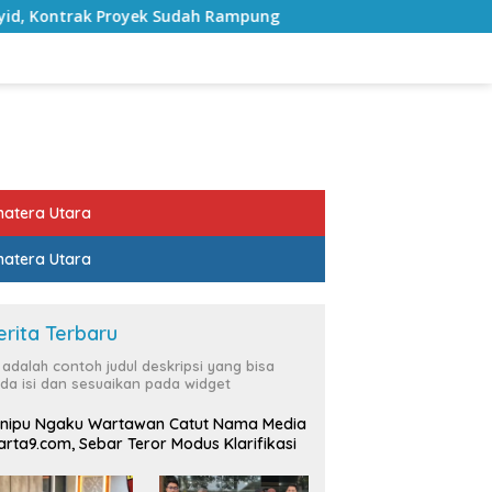
oyek Sudah Rampung
Bulan Kemerdekaan, Bupati Lampun
atera Utara
atera Utara
erita Terbaru
i adalah contoh judul deskripsi yang bisa
da isi dan sesuaikan pada widget
nipu Ngaku Wartawan Catut Nama Media
rta9.com, Sebar Teror Modus Klarifikasi