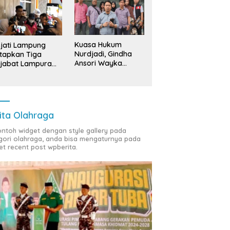
ng Bawang: ‘Kawah
Sedekah Bumi Sumur
B
radimuka’ Pencetak
Kumbang, Warisan 206 Tahun
S
nan Birokrasi Unggul di
yang Terus Dijaga Pemkab
T
insi Lampung
Lampung Selatan dan
D
Kuasa Hukum
jati Lampung
Masyarakat
Nurdjadi, Gindha
tapkan Tiga
Ansori Wayka
jabat Lampura
Laporkan
ersangka
Penyerobotan
Tanah ke Polda
Lampung
ita Olahraga
contoh widget dengan style gallery pada
gori olahraga, anda bisa mengaturnya pada
et recent post wpberita.