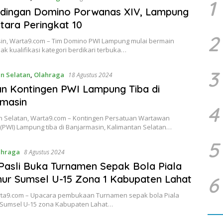
1
ndingan Domino Porwanas XIV, Lampung
ara Peringkat 10
2
in, Warta9.com – Tim Domino PWI Lampung mulai bermain
k kualifikasi kategori berdikari terbuka…
3
n Selatan
,
Olahraga
18 Agustus 2024
n Kontingen PWI Lampung Tiba di
rmasin
4
n Selatan, Warta9.com – Kontingen Persatuan Wartawan
(PWI) Lampung tiba di Banjarmasin, Kalimantan Selatan…
5
ahraga
8 Agustus 2024
asli Buka Turnamen Sepak Bola Piala
ur Sumsel U-15 Zona 1 Kabupaten Lahat
6
rta9.com – Upacara pembukaan Turnamen sepak bola Piala
Sumsel U-15 zona Kabupaten Lahat…