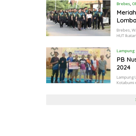
Brebes
,
O
Meriah
Lomb
Brebes, W
HUT Ikata
Lampung 
PB Nus
2024
Lampung U
Kotabumi 