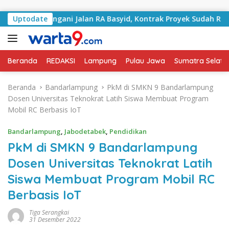
Langsung ke konten
i Tangani Jalan RA Basyid, Kontrak Proyek Sudah Rampung
Uptodate
Beranda
REDAKSI
Lampung
Pulau Jawa
Sumatra Selata
Beranda
Bandarlampung
PkM di SMKN 9 Bandarlampung
Dosen Universitas Teknokrat Latih Siswa Membuat Program
Mobil RC Berbasis IoT
Bandarlampung
,
Jabodetabek
,
Pendidikan
PkM di SMKN 9 Bandarlampung
Dosen Universitas Teknokrat Latih
Siswa Membuat Program Mobil RC
Berbasis IoT
Tiga Serangkai
31 Desember 2022