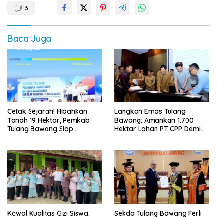
3
Baca Juga
Cetak Sejarah! Hibahkan
Langkah Emas Tulang
Tanah 19 Hektar, Pemkab
Bawang: Amankan 1.700
Tulang Bawang Siap
Hektar Lahan PT CPP Demi
Hadirkan Sekolah Nasional
Kembangkan Kawasan
Terintegrasi Pertama di
Ekonomi Biru
Lampung
Kawal Kualitas Gizi Siswa:
Sekda Tulang Bawang Ferli