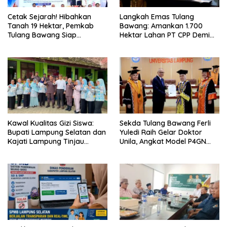
Cetak Sejarah! Hibahkan
Langkah Emas Tulang
Tanah 19 Hektar, Pemkab
Bawang: Amankan 1.700
Tulang Bawang Siap
Hektar Lahan PT CPP Demi
Hadirkan Sekolah Nasional
Kembangkan Kawasan
Terintegrasi Pertama di
Ekonomi Biru
Lampung
Kawal Kualitas Gizi Siswa:
Sekda Tulang Bawang Ferli
Bupati Lampung Selatan dan
Yuledi Raih Gelar Doktor
Kajati Lampung Tinjau
Unila, Angkat Model P4GN
Langsung Program Makan
Berbasis Kearifan Lokal
Bergizi Gratis di Natar