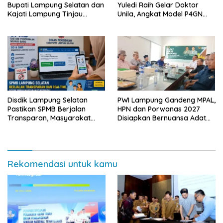
Bupati Lampung Selatan dan
Yuledi Raih Gelar Doktor
Kajati Lampung Tinjau
Unila, Angkat Model P4GN
Langsung Program Makan
Berbasis Kearifan Lokal
Bergizi Gratis di Natar
Disdik Lampung Selatan
PWI Lampung Gandeng MPAL,
Pastikan SPMB Berjalan
HPN dan Porwanas 2027
Transparan, Masyarakat
Disiapkan Bernuansa Adat
Diminta Waspadai Calo
Sai Bumi Ruwa Jurai
Rekomendasi untuk kamu