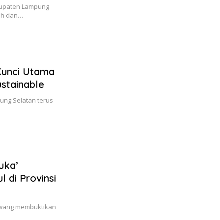
abupaten Lampung
rah dan…
Kunci Utama
stainable
ng Selatan terus
uka’
 di Provinsi
awang membuktikan