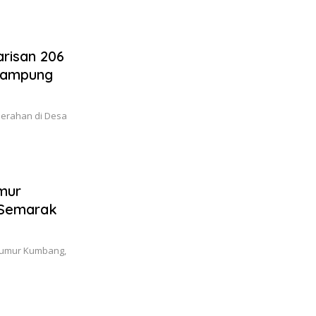
risan 206
Lampung
perahan di Desa
mur
 Semarak
Sumur Kumbang,