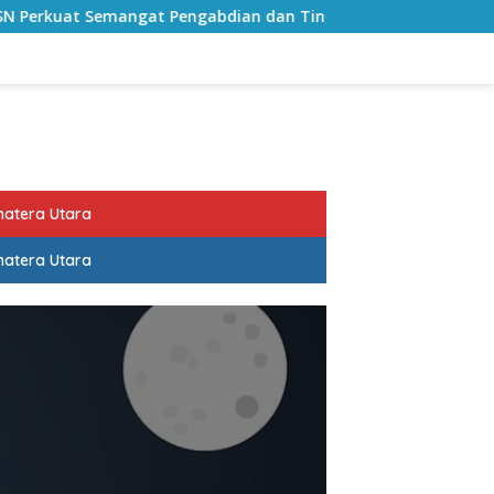
Semangat Pengabdian dan Tingkatkan Pelayanan Publik
atera Utara
atera Utara