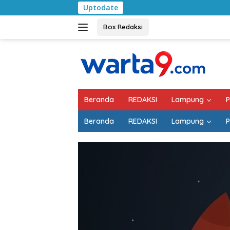
Langsung
Uptodate
Bu
ke
konten
Box Redaksi
Beranda
REDAKSI
Lampung
P
Beranda
REDAKSI
Lampung
P