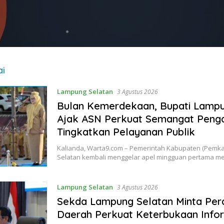
ai
Lampung Selatan
3 Agustus 2026
Bulan Kemerdekaan, Bupati Lampu
Ajak ASN Perkuat Semangat Peng
Tingkatkan Pelayanan Publik
Kalianda, Warta9.com – Pemerintah Kabupaten (Pemk
Selatan kembali menggelar apel mingguan pertama m
Lampung Selatan
3 Agustus 2026
Sekda Lampung Selatan Minta Per
Daerah Perkuat Keterbukaan Infor