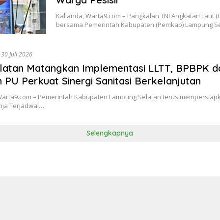
Kalianda, Warta9.com – Pangkalan TNI Angkatan Laut 
bersama Pemerintah Kabupaten (Pemkab) Lampung S
30 Juli 2026
latan Matangkan Implementasi LLTT, BPBPK d
 PU Perkuat Sinergi Sanitasi Berkelanjutan
arta9.com – Pemerintah Kabupaten Lampung Selatan terus mempersia
nja Terjadwal…
Selengkapnya