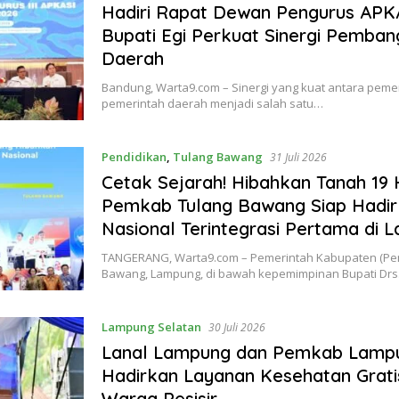
Hadiri Rapat Dewan Pengurus APKA
Bupati Egi Perkuat Sinergi Pemba
Daerah
Bandung, Warta9.com – Sinergi yang kuat antara peme
pemerintah daerah menjadi salah satu…
Pendidikan
,
Tulang Bawang
31 Juli 2026
Cetak Sejarah! Hibahkan Tanah 19 
Pemkab Tulang Bawang Siap Hadir
Nasional Terintegrasi Pertama di 
​TANGERANG, Warta9.com – Pemerintah Kabupaten (Pe
Bawang, Lampung, di bawah kepemimpinan Bupati Drs
Lampung Selatan
30 Juli 2026
Lanal Lampung dan Pemkab Lampu
Hadirkan Layanan Kesehatan Grati
Warga Pesisir