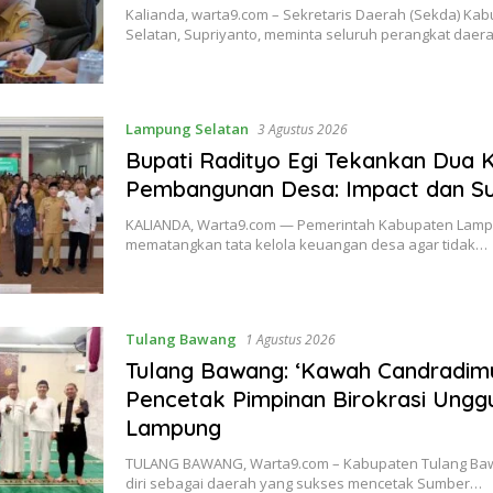
Kalianda, warta9.com – Sekretaris Daerah (Sekda) K
Selatan, Supriyanto, meminta seluruh perangkat dae
Lampung Selatan
3 Agustus 2026
Bupati Radityo Egi Tekankan Dua 
Pembangunan Desa: Impact dan Su
KALIANDA, Warta9.com — Pemerintah Kabupaten Lampu
mematangkan tata kelola keuangan desa agar tidak…
Tulang Bawang
1 Agustus 2026
Tulang Bawang: ‘Kawah Candradim
Pencetak Pimpinan Birokrasi Unggul
Lampung
TULANG BAWANG, Warta9.com – Kabupaten Tulang B
diri sebagai daerah yang sukses mencetak Sumber…