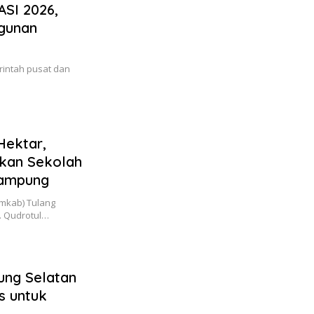
SI 2026,
ngunan
rintah pusat dan
Hektar,
kan Sekolah
Lampung
mkab) Tulang
. Qudrotul…
ng Selatan
s untuk