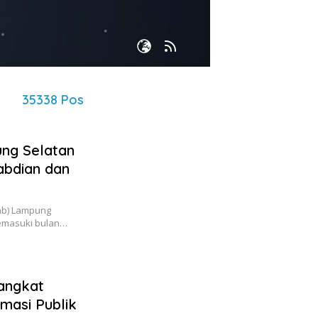
35338 Pos
ng Selatan
abdian dan
ab) Lampung
emasuki bulan…
angkat
masi Publik