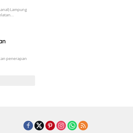
(Lanal) Lampung
elatan…
an
pkan penerapan