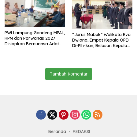
PWI Lampung Gandeng MPAL,
“Jurus Mabuk” Walikota Eva
HPN dan Porwanas 2027
Dwiana, Empat Kepala OPD
Disiapkan Bernuansa Adat
Di-Plh-kan, Belasan Kepala
Sai Bumi Ruwa Jurai
SD dan SMP Rangkap
Jabatan Plt
Tambah Komentar
Beranda
REDAKSI