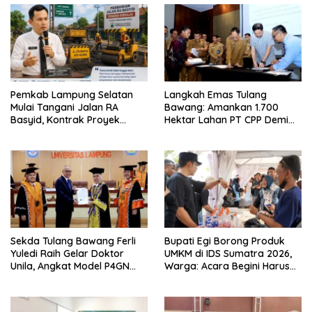
Pemkab Lampung Selatan
Langkah Emas Tulang
Mulai Tangani Jalan RA
Bawang: Amankan 1.700
Basyid, Kontrak Proyek
Hektar Lahan PT CPP Demi
Sudah Rampung
Kembangkan Kawasan
Ekonomi Biru
Sekda Tulang Bawang Ferli
Bupati Egi Borong Produk
Yuledi Raih Gelar Doktor
UMKM di IDS Sumatra 2026,
Unila, Angkat Model P4GN
Warga: Acara Begini Harus
Berbasis Kearifan Lokal
Sering Digelar