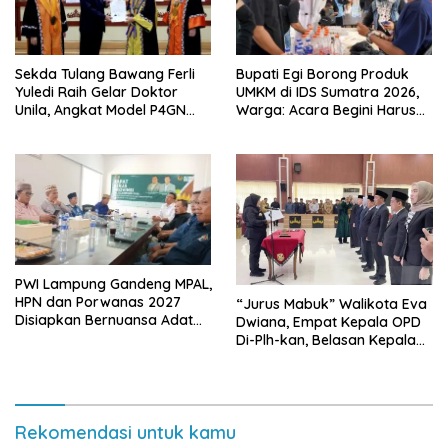
Sekda Tulang Bawang Ferli
Bupati Egi Borong Produk
Yuledi Raih Gelar Doktor
UMKM di IDS Sumatra 2026,
Unila, Angkat Model P4GN
Warga: Acara Begini Harus
Berbasis Kearifan Lokal
Sering Digelar
PWI Lampung Gandeng MPAL,
HPN dan Porwanas 2027
“Jurus Mabuk” Walikota Eva
Disiapkan Bernuansa Adat
Dwiana, Empat Kepala OPD
Sai Bumi Ruwa Jurai
Di-Plh-kan, Belasan Kepala
SD dan SMP Rangkap
Jabatan Plt
Rekomendasi untuk kamu