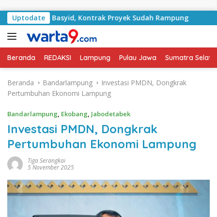
Langsung ke konten
n RA Basyid, Kontrak Proyek Sudah Rampung
Uptodate
Bulan Ke
Beranda
REDAKSI
Lampung
Pulau Jawa
Sumatra Selata
Beranda
Bandarlampung
Investasi PMDN, Dongkrak
Pertumbuhan Ekonomi Lampung
Bandarlampung
,
Ekobang
,
Jabodetabek
Investasi PMDN, Dongkrak
Pertumbuhan Ekonomi Lampung
Tiga Serangkai
5 November 2025