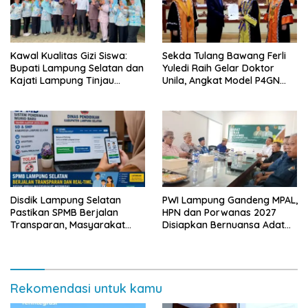
Kawal Kualitas Gizi Siswa:
Sekda Tulang Bawang Ferli
Bupati Lampung Selatan dan
Yuledi Raih Gelar Doktor
Kajati Lampung Tinjau
Unila, Angkat Model P4GN
Langsung Program Makan
Berbasis Kearifan Lokal
Bergizi Gratis di Natar
Disdik Lampung Selatan
PWI Lampung Gandeng MPAL,
Pastikan SPMB Berjalan
HPN dan Porwanas 2027
Transparan, Masyarakat
Disiapkan Bernuansa Adat
Diminta Waspadai Calo
Sai Bumi Ruwa Jurai
Rekomendasi untuk kamu