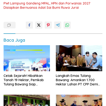
PWI Lampung Gandeng MPAL, HPN dan Porwanas 2027
Disiapkan Bernuansa Adat Sai Bumi Ruwa Jurai
Baca Juga
Cetak Sejarah! Hibahkan
Langkah Emas Tulang
Tanah 19 Hektar, Pemkab
Bawang: Amankan 1.700
Tulang Bawang Siap
Hektar Lahan PT CPP Demi
Hadirkan Sekolah Nasional
Kembangkan Kawasan
Terintegrasi Pertama di
Ekonomi Biru
Lampung