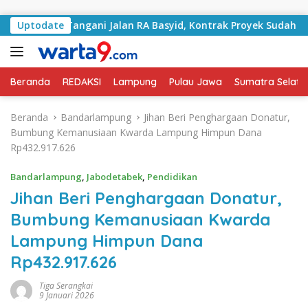
Langsung ke konten
ulai Tangani Jalan RA Basyid, Kontrak Proyek Sudah Rampun
Uptodate
Beranda
REDAKSI
Lampung
Pulau Jawa
Sumatra Selata
Beranda
Bandarlampung
Jihan Beri Penghargaan Donatur,
Bumbung Kemanusiaan Kwarda Lampung Himpun Dana
Rp432.917.626
Bandarlampung
,
Jabodetabek
,
Pendidikan
Jihan Beri Penghargaan Donatur,
Bumbung Kemanusiaan Kwarda
Lampung Himpun Dana
Rp432.917.626
Tiga Serangkai
9 Januari 2026