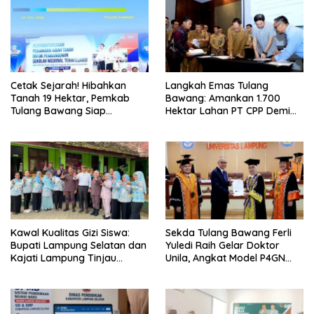
Cetak Sejarah! Hibahkan
Langkah Emas Tulang
Tanah 19 Hektar, Pemkab
Bawang: Amankan 1.700
Tulang Bawang Siap
Hektar Lahan PT CPP Demi
Hadirkan Sekolah Nasional
Kembangkan Kawasan
Terintegrasi Pertama di
Ekonomi Biru
Lampung
Kawal Kualitas Gizi Siswa:
Sekda Tulang Bawang Ferli
Bupati Lampung Selatan dan
Yuledi Raih Gelar Doktor
Kajati Lampung Tinjau
Unila, Angkat Model P4GN
Langsung Program Makan
Berbasis Kearifan Lokal
Bergizi Gratis di Natar