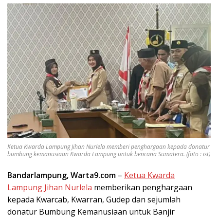
Ketua Kwarda Lampung Jihan Nurlela memberi penghargaan kepada donatur
bumbung kemanusiaan Kwarda Lampung untuk bencana Sumatera. (foto : ist)
Bandarlampung, Warta9.com
–
Ketua Kwarda
Lampung Jihan Nurlela
memberikan penghargaan
kepada Kwarcab, Kwarran, Gudep dan sejumlah
donatur Bumbung Kemanusiaan untuk Banjir