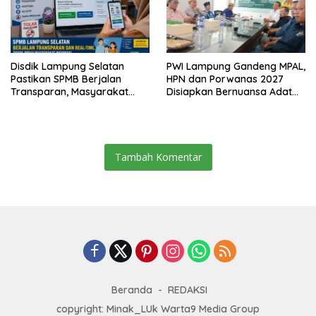
Disdik Lampung Selatan
PWI Lampung Gandeng MPAL,
Pastikan SPMB Berjalan
HPN dan Porwanas 2027
Transparan, Masyarakat
Disiapkan Bernuansa Adat
Diminta Waspadai Calo
Sai Bumi Ruwa Jurai
Tambah Komentar
Beranda
REDAKSI
copyright: Minak_LUk Warta9 Media Group