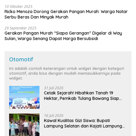
10 Oktober 2025
Ricko Menoza Dorong Gerakan Pangan Murah: Warga Natar
Serbu Beras Dan Minyak Murah
29 September 2025
Gerakan Pangan Murah “Siapa Gerangan” Digelar di Way
Sulan, Warga Senang Dapat Harga Bersubsidi
Otomotif
Ini adalah contoh keterangan untuk widget dengan kategori
otomotif, anda bisa dengan mudah memasukkannya pada
widget.
31 Juli 2026
Cetak Sejarah! Hibahkan Tanah 19
Hektar, Pemkab Tulang Bawang Siap
Hadirkan Sekolah Nasional Terintegrasi
Pertama di Lampung
16 Juli 2026
Kawal Kualitas Gizi Siswa: Bupati
Lampung Selatan dan Kajati Lampung
Tinjau Langsung Program Makan Bergizi