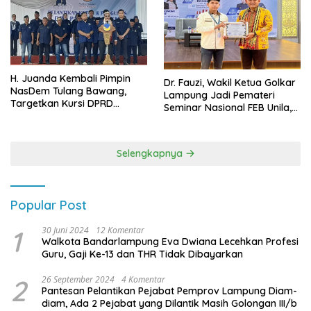
H. Juanda Kembali Pimpin
Dr. Fauzi, Wakil Ketua Golkar
NasDem Tulang Bawang,
Lampung Jadi Pemateri
Targetkan Kursi DPRD
Seminar Nasional FEB Unila,
Terbanyak di Pemilu 2029
Membangun Fondasi Kuat
Melalui 4 Pilar Kebangsaan
Selengkapnya
Popular Post
1
30 Juni 2024
12 Komentar
Walkota Bandarlampung Eva Dwiana Lecehkan Profesi
Guru, Gaji Ke-13 dan THR Tidak Dibayarkan
2
26 September 2024
4 Komentar
Pantesan Pelantikan Pejabat Pemprov Lampung Diam-
diam, Ada 2 Pejabat yang Dilantik Masih Golongan III/b