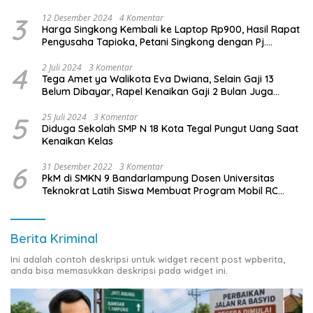
3
12 Desember 2024
4 Komentar
Harga Singkong Kembali ke Laptop Rp900, Hasil Rapat
Pengusaha Tapioka, Petani Singkong dengan Pj.
Gubernur Lampung
4
2 Juli 2024
3 Komentar
Tega Amet ya Walikota Eva Dwiana, Selain Gaji 13
Belum Dibayar, Rapel Kenaikan Gaji 2 Bulan Juga
Belum Dibayar
5
25 Juli 2024
3 Komentar
Diduga Sekolah SMP N 18 Kota Tegal Pungut Uang Saat
Kenaikan Kelas
6
31 Desember 2022
3 Komentar
PkM di SMKN 9 Bandarlampung Dosen Universitas
Teknokrat Latih Siswa Membuat Program Mobil RC
Berbasis IoT
Berita Kriminal
Ini adalah contoh deskripsi untuk widget recent post wpberita,
anda bisa memasukkan deskripsi pada widget ini.