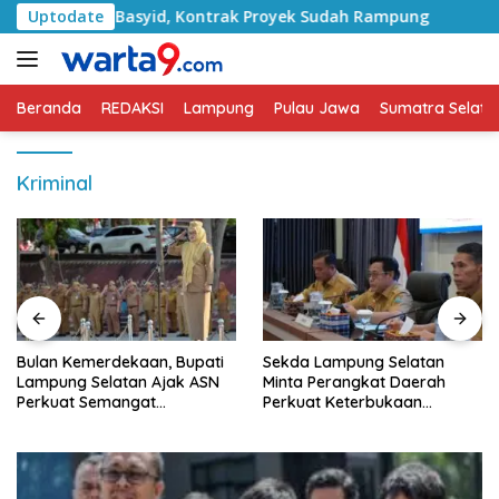
Langsung
an RA Basyid, Kontrak Proyek Sudah Rampung
Uptodate
Bulan K
ke
konten
Beranda
REDAKSI
Lampung
Pulau Jawa
Sumatra Selata
Kriminal
Bulan Kemerdekaan, Bupati
Sekda Lampung Selatan
Lampung Selatan Ajak ASN
Minta Perangkat Daerah
Perkuat Semangat
Perkuat Keterbukaan
Pengabdian dan Tingkatkan
Informasi Publik
Pelayanan Publik