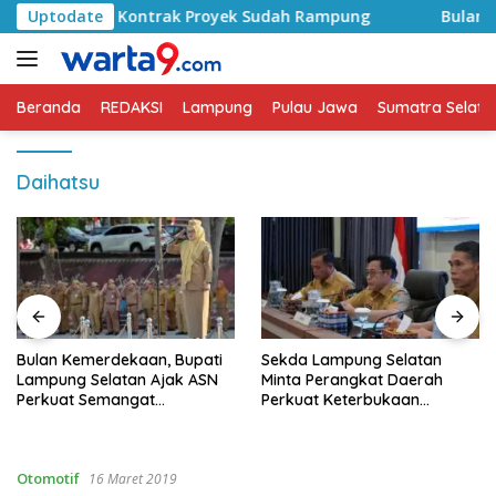
Langsung
 Basyid, Kontrak Proyek Sudah Rampung
Uptodate
Bulan Kemerd
ke
konten
Beranda
REDAKSI
Lampung
Pulau Jawa
Sumatra Selata
Daihatsu
Bulan Kemerdekaan, Bupati
Sekda Lampung Selatan
Lampung Selatan Ajak ASN
Minta Perangkat Daerah
Perkuat Semangat
Perkuat Keterbukaan
Pengabdian dan Tingkatkan
Informasi Publik
Pelayanan Publik
Otomotif
16 Maret 2019