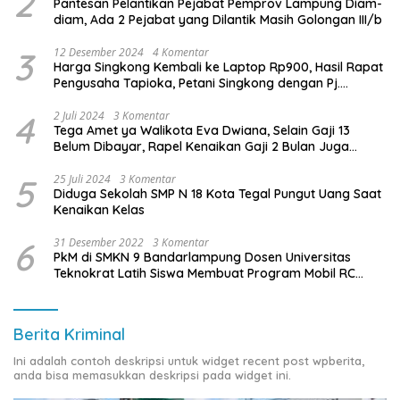
2
Pantesan Pelantikan Pejabat Pemprov Lampung Diam-
diam, Ada 2 Pejabat yang Dilantik Masih Golongan III/b
3
12 Desember 2024
4 Komentar
Harga Singkong Kembali ke Laptop Rp900, Hasil Rapat
Pengusaha Tapioka, Petani Singkong dengan Pj.
Gubernur Lampung
4
2 Juli 2024
3 Komentar
Tega Amet ya Walikota Eva Dwiana, Selain Gaji 13
Belum Dibayar, Rapel Kenaikan Gaji 2 Bulan Juga
Belum Dibayar
5
25 Juli 2024
3 Komentar
Diduga Sekolah SMP N 18 Kota Tegal Pungut Uang Saat
Kenaikan Kelas
6
31 Desember 2022
3 Komentar
PkM di SMKN 9 Bandarlampung Dosen Universitas
Teknokrat Latih Siswa Membuat Program Mobil RC
Berbasis IoT
Berita Kriminal
Ini adalah contoh deskripsi untuk widget recent post wpberita,
anda bisa memasukkan deskripsi pada widget ini.