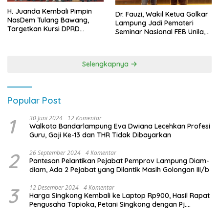
H. Juanda Kembali Pimpin
Dr. Fauzi, Wakil Ketua Golkar
NasDem Tulang Bawang,
Lampung Jadi Pemateri
Targetkan Kursi DPRD
Seminar Nasional FEB Unila,
Terbanyak di Pemilu 2029
Membangun Fondasi Kuat
Melalui 4 Pilar Kebangsaan
Selengkapnya
Popular Post
1
30 Juni 2024
12 Komentar
Walkota Bandarlampung Eva Dwiana Lecehkan Profesi
Guru, Gaji Ke-13 dan THR Tidak Dibayarkan
2
26 September 2024
4 Komentar
Pantesan Pelantikan Pejabat Pemprov Lampung Diam-
diam, Ada 2 Pejabat yang Dilantik Masih Golongan III/b
3
12 Desember 2024
4 Komentar
Harga Singkong Kembali ke Laptop Rp900, Hasil Rapat
Pengusaha Tapioka, Petani Singkong dengan Pj.
Gubernur Lampung