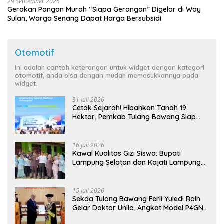
29 September 2025
Gerakan Pangan Murah “Siapa Gerangan” Digelar di Way
Sulan, Warga Senang Dapat Harga Bersubsidi
Otomotif
Ini adalah contoh keterangan untuk widget dengan kategori
otomotif, anda bisa dengan mudah memasukkannya pada
widget.
31 Juli 2026
Cetak Sejarah! Hibahkan Tanah 19
Hektar, Pemkab Tulang Bawang Siap
Hadirkan Sekolah Nasional Terintegrasi
Pertama di Lampung
16 Juli 2026
Kawal Kualitas Gizi Siswa: Bupati
Lampung Selatan dan Kajati Lampung
Tinjau Langsung Program Makan Bergizi
Gratis di Natar
15 Juli 2026
Sekda Tulang Bawang Ferli Yuledi Raih
Gelar Doktor Unila, Angkat Model P4GN
Berbasis Kearifan Lokal