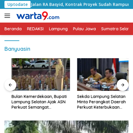
Langsung
ani Jalan RA Basyid, Kontrak Proyek Sudah Rampung
Uptodate
ke
konten
Beranda
REDAKSI
Lampung
Pulau Jawa
Sumatra Selata
Banyuasin
Bulan Kemerdekaan, Bupati
Sekda Lampung Selatan
Lampung Selatan Ajak ASN
Minta Perangkat Daerah
Perkuat Semangat
Perkuat Keterbukaan
Pengabdian dan Tingkatkan
Informasi Publik
Pelayanan Publik