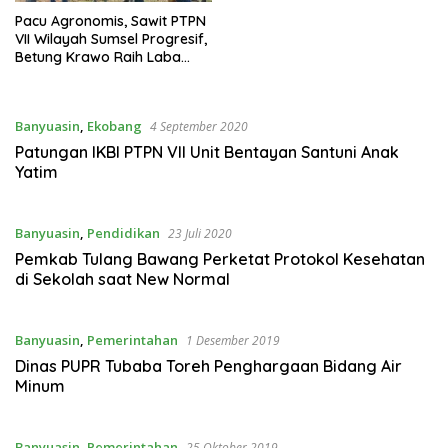
Pacu Agronomis, Sawit PTPN
VII Wilayah Sumsel Progresif,
Betung Krawo Raih Laba
Terbesar
Banyuasin
,
Ekobang
4 September 2020
Patungan IKBI PTPN VII Unit Bentayan Santuni Anak
Yatim
Banyuasin
,
Pendidikan
23 Juli 2020
Pemkab Tulang Bawang Perketat Protokol Kesehatan
di Sekolah saat New Normal
Banyuasin
,
Pemerintahan
1 Desember 2019
Dinas PUPR Tubaba Toreh Penghargaan Bidang Air
Minum
Banyuasin
,
Pemerintahan
25 Oktober 2019