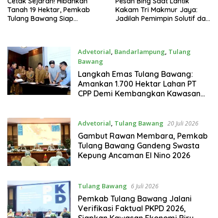
Cetak Sejarah! Hibahkan
Pesan Bing Saat Lantik
Tanah 19 Hektar, Pemkab
Kakam Tri Makmur Jaya:
Tulang Bawang Siap
Jadilah Pemimpin Solutif dan
Hadirkan Sekolah Nasional
Berintegritas!
Terintegrasi Pertama di
Lampung
Advetorial
,
Bandarlampung
,
Tulang
Bawang
23 Juli 2026
Langkah Emas Tulang Bawang:
Amankan 1.700 Hektar Lahan PT
CPP Demi Kembangkan Kawasan
Ekonomi Biru
Advetorial
,
Tulang Bawang
20 Juli 2026
Gambut Rawan Membara, Pemkab
Tulang Bawang Gandeng Swasta
Kepung Ancaman El Nino 2026
Tulang Bawang
6 Juli 2026
Pemkab Tulang Bawang Jalani
Verifikasi Faktual PKPD 2026,
Siapkan Kawasan Ekonomi Biru