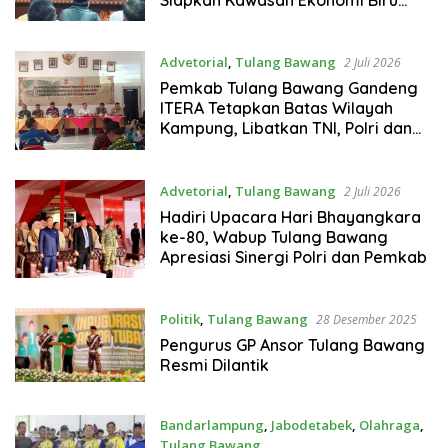
1.500 Hektare
Advetorial
,
Tulang Bawang
2 Juli 2026
Pemkab Tulang Bawang Gandeng
ITERA Tetapkan Batas Wilayah
Kampung, Libatkan TNI, Polri dan
BPN
Advetorial
,
Tulang Bawang
2 Juli 2026
Hadiri Upacara Hari Bhayangkara
ke-80, Wabup Tulang Bawang
Apresiasi Sinergi Polri dan Pemkab
Politik
,
Tulang Bawang
28 Desember 2025
Pengurus GP Ansor Tulang Bawang
Resmi Dilantik
Bandarlampung
,
Jabodetabek
,
Olahraga
,
Tulang Bawang