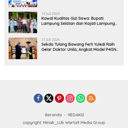
Hadirkan Sekolah Nasional Terintegrasi
Pertama di Lampung
16 Juli 2026
Kawal Kualitas Gizi Siswa: Bupati
Lampung Selatan dan Kajati Lampung
Tinjau Langsung Program Makan Bergizi
Gratis di Natar
15 Juli 2026
Sekda Tulang Bawang Ferli Yuledi Raih
Gelar Doktor Unila, Angkat Model P4GN
Berbasis Kearifan Lokal
Beranda
REDAKSI
copyright: Minak_LUk Warta9 Media Group