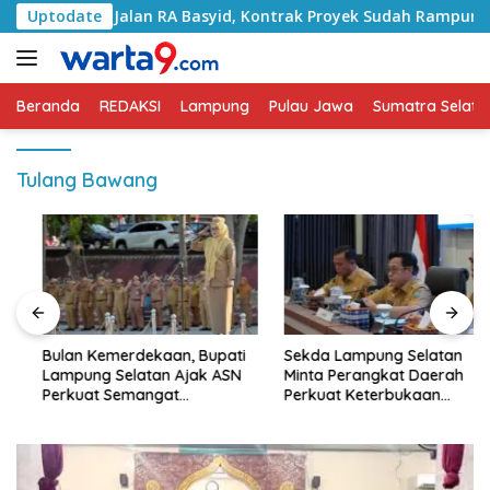
Langsung
ni Jalan RA Basyid, Kontrak Proyek Sudah Rampung
Uptodate
B
ke
konten
Beranda
REDAKSI
Lampung
Pulau Jawa
Sumatra Selata
Tulang Bawang
Bulan Kemerdekaan, Bupati
Sekda Lampung Selatan
Lampung Selatan Ajak ASN
Minta Perangkat Daerah
Perkuat Semangat
Perkuat Keterbukaan
Pengabdian dan Tingkatkan
Informasi Publik
Pelayanan Publik