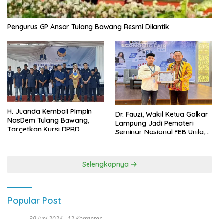
Pengurus GP Ansor Tulang Bawang Resmi Dilantik
H. Juanda Kembali Pimpin
Dr. Fauzi, Wakil Ketua Golkar
NasDem Tulang Bawang,
Lampung Jadi Pemateri
Targetkan Kursi DPRD
Seminar Nasional FEB Unila,
Terbanyak di Pemilu 2029
Membangun Fondasi Kuat
Melalui 4 Pilar Kebangsaan
Selengkapnya
Popular Post
30 Juni 2024
12 Komentar