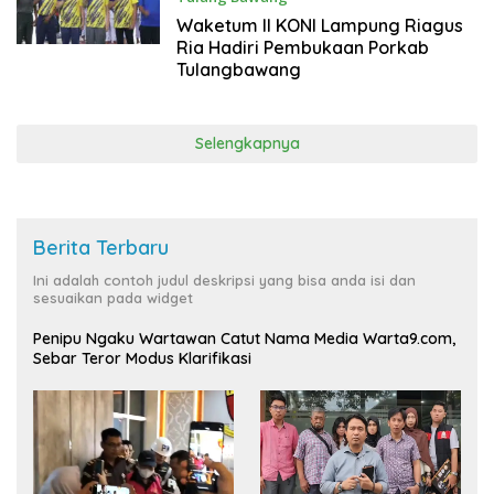
19 Desember 2025
Waketum II KONI Lampung Riagus
Ria Hadiri Pembukaan Porkab
Tulangbawang
Selengkapnya
Berita Terbaru
Ini adalah contoh judul deskripsi yang bisa anda isi dan
sesuaikan pada widget
Penipu Ngaku Wartawan Catut Nama Media Warta9.com,
Sebar Teror Modus Klarifikasi