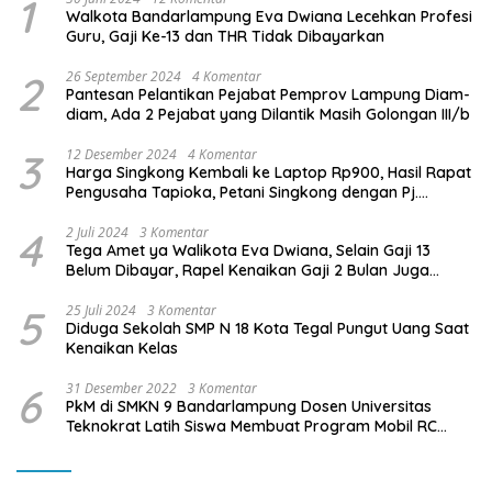
1
Walkota Bandarlampung Eva Dwiana Lecehkan Profesi
Guru, Gaji Ke-13 dan THR Tidak Dibayarkan
2
26 September 2024
4 Komentar
Pantesan Pelantikan Pejabat Pemprov Lampung Diam-
diam, Ada 2 Pejabat yang Dilantik Masih Golongan III/b
3
12 Desember 2024
4 Komentar
Harga Singkong Kembali ke Laptop Rp900, Hasil Rapat
Pengusaha Tapioka, Petani Singkong dengan Pj.
Gubernur Lampung
4
2 Juli 2024
3 Komentar
Tega Amet ya Walikota Eva Dwiana, Selain Gaji 13
Belum Dibayar, Rapel Kenaikan Gaji 2 Bulan Juga
Belum Dibayar
5
25 Juli 2024
3 Komentar
Diduga Sekolah SMP N 18 Kota Tegal Pungut Uang Saat
Kenaikan Kelas
6
31 Desember 2022
3 Komentar
PkM di SMKN 9 Bandarlampung Dosen Universitas
Teknokrat Latih Siswa Membuat Program Mobil RC
Berbasis IoT