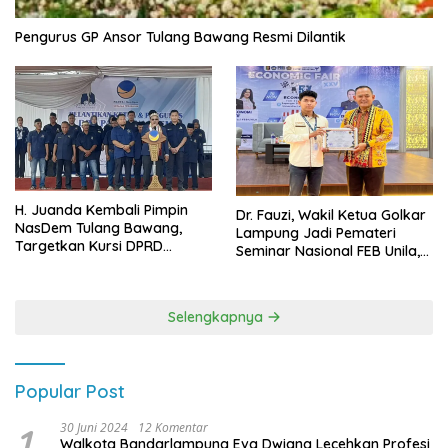
Pengurus GP Ansor Tulang Bawang Resmi Dilantik
H. Juanda Kembali Pimpin
Dr. Fauzi, Wakil Ketua Golkar
NasDem Tulang Bawang,
Lampung Jadi Pemateri
Targetkan Kursi DPRD
Seminar Nasional FEB Unila,
Terbanyak di Pemilu 2029
Membangun Fondasi Kuat
Melalui 4 Pilar Kebangsaan
Selengkapnya
Popular Post
1
30 Juni 2024
12 Komentar
Walkota Bandarlampung Eva Dwiana Lecehkan Profesi