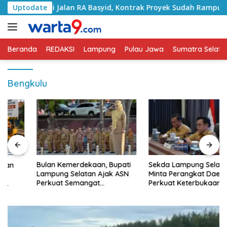
Langsung
ani Jalan RA Basyid, Kontrak Proyek Sudah Rampung
Uptodate
B
ke
konten
Beranda
REDAKSI
Lampung
Pulau Jawa
Sumatra Selata
Bengkulu
Bulan Kemerdekaan, Bupati
Sekda Lampung Selatan
Lampung Selatan Ajak ASN
Minta Perangkat Daerah
Perkuat Semangat
Perkuat Keterbukaan
Pengabdian dan Tingkatkan
Informasi Publik
Pelayanan Publik