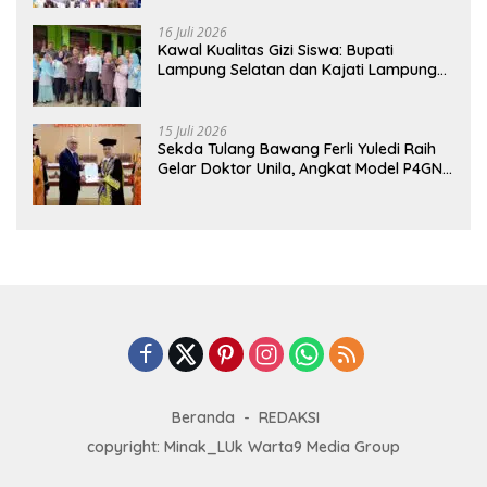
Pertama di Lampung
16 Juli 2026
Kawal Kualitas Gizi Siswa: Bupati
Lampung Selatan dan Kajati Lampung
Tinjau Langsung Program Makan Bergizi
Gratis di Natar
15 Juli 2026
Sekda Tulang Bawang Ferli Yuledi Raih
Gelar Doktor Unila, Angkat Model P4GN
Berbasis Kearifan Lokal
Beranda
REDAKSI
copyright: Minak_LUk Warta9 Media Group