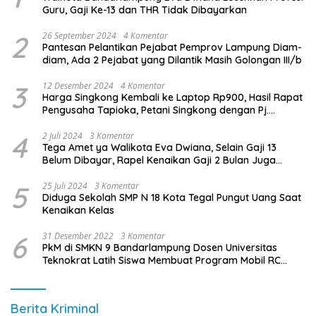
Guru, Gaji Ke-13 dan THR Tidak Dibayarkan
2
26 September 2024
4 Komentar
Pantesan Pelantikan Pejabat Pemprov Lampung Diam-
diam, Ada 2 Pejabat yang Dilantik Masih Golongan III/b
3
12 Desember 2024
4 Komentar
Harga Singkong Kembali ke Laptop Rp900, Hasil Rapat
Pengusaha Tapioka, Petani Singkong dengan Pj.
Gubernur Lampung
4
2 Juli 2024
3 Komentar
Tega Amet ya Walikota Eva Dwiana, Selain Gaji 13
Belum Dibayar, Rapel Kenaikan Gaji 2 Bulan Juga
Belum Dibayar
5
25 Juli 2024
3 Komentar
Diduga Sekolah SMP N 18 Kota Tegal Pungut Uang Saat
Kenaikan Kelas
6
31 Desember 2022
3 Komentar
PkM di SMKN 9 Bandarlampung Dosen Universitas
Teknokrat Latih Siswa Membuat Program Mobil RC
Berbasis IoT
Berita Kriminal