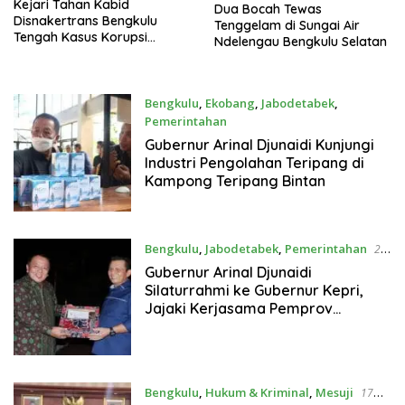
Kejari Tahan Kabid
Dua Bocah Tewas
Disnakertrans Bengkulu
Tenggelam di Sungai Air
Tengah Kasus Korupsi
Ndelengau Bengkulu Selatan
Restribusi TKA
Bengkulu
,
Ekobang
,
Jabodetabek
,
Pemerintahan
28 Juni 2022
Gubernur Arinal Djunaidi Kunjungi
Industri Pengolahan Teripang di
Kampong Teripang Bintan
Bengkulu
,
Jabodetabek
,
Pemerintahan
26
Juni 2022
Gubernur Arinal Djunaidi
Silaturrahmi ke Gubernur Kepri,
Jajaki Kerjasama Pemprov
Lampung-Kepri
Bengkulu
,
Hukum & Kriminal
,
Mesuji
17