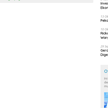
Inve
Eko
13 Ok
Peko
10 Ok
Rick
Warg
29 S
Ger
Dige
Harg
O
In
de
mu