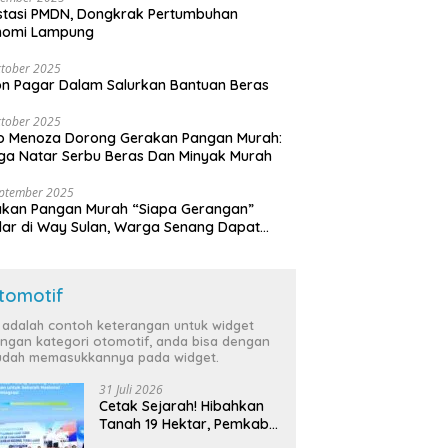
stasi PMDN, Dongkrak Pertumbuhan
nomi Lampung
tober 2025
n Pagar Dalam Salurkan Bantuan Beras
tober 2025
o Menoza Dorong Gerakan Pangan Murah:
a Natar Serbu Beras Dan Minyak Murah
eptember 2025
akan Pangan Murah “Siapa Gerangan”
lar di Way Sulan, Warga Senang Dapat
a Bersubsidi
tomotif
i adalah contoh keterangan untuk widget
ngan kategori otomotif, anda bisa dengan
dah memasukkannya pada widget.
31 Juli 2026
Cetak Sejarah! Hibahkan
Tanah 19 Hektar, Pemkab
Tulang Bawang Siap