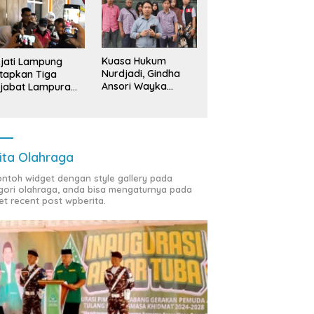
ng Bawang: ‘Kawah
Sedekah Bumi Sumur
B
radimuka’ Pencetak
Kumbang, Warisan 206 Tahun
S
nan Birokrasi Unggul di
yang Terus Dijaga Pemkab
T
insi Lampung
Lampung Selatan dan
D
Kuasa Hukum
jati Lampung
Masyarakat
Nurdjadi, Gindha
tapkan Tiga
Ansori Wayka
jabat Lampura
Laporkan
ersangka
Penyerobotan
Tanah ke Polda
Lampung
ita Olahraga
contoh widget dengan style gallery pada
gori olahraga, anda bisa mengaturnya pada
et recent post wpberita.