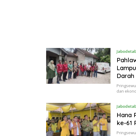
Jabodeta
Pahlaw
Lampu
Darah
Pringsewu
dan ekono
Jabodeta
Hana R
ke-61 
Pringsewu,