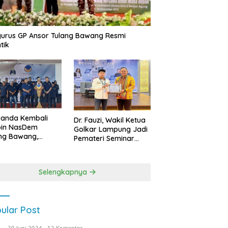
urus GP Ansor Tulang Bawang Resmi
tik
uanda Kembali
Dr. Fauzi, Wakil Ketua
pin NasDem
Golkar Lampung Jadi
ng Bawang,
Pemateri Seminar
etkan Kursi DPRD
Nasional FEB Unila,
anyak di Pemilu
Membangun Fondasi
9
Kuat Melalui 4 Pilar
Selengkapnya
Kebangsaan
ular Post