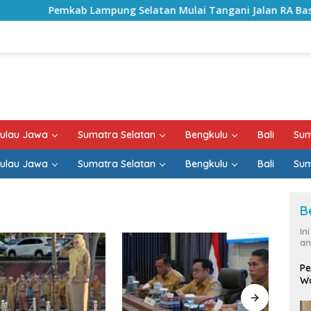
b Lampung Selatan Mulai Tangani Jalan RA Basyid, Kontrak 
ulau Jawa
Sumatra Selatan
Bengkulu
Bali
Sum
ulau Jawa
Sumatra Selatan
Bengkulu
Bali
Sum
B
In
an
Pe
Wa