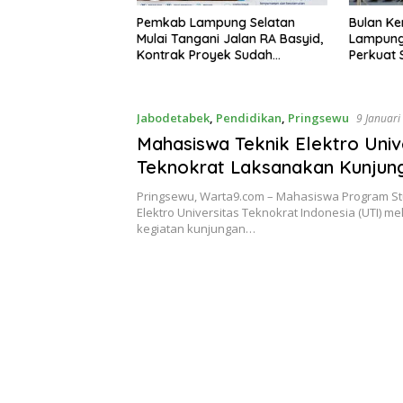
Bulan Kemerdekaan, Bupati
Sekda La
pung Selatan
Lampung Selatan Ajak ASN
Perangka
i Jalan RA Basyid,
Perkuat Semangat Pengabdian
Keterbuk
yek Sudah
dan Tingkatkan Pelayanan
Publik
Jabodetabek
,
Pendidikan
,
Pringsewu
9 Januari
Mahasiswa Teknik Elektro Univ
Teknokrat Laksanakan Kunjun
Industri ke PLN ULTG Pagelara
Pringsewu, Warta9.com – Mahasiswa Program St
Elektro Universitas Teknokrat Indonesia (UTI) 
kegiatan kunjungan…