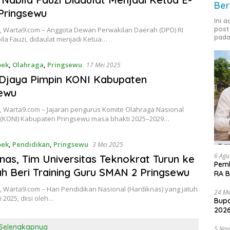
Ber
Pringsewu
Ini 
post
, Warta9.com – Anggota Dewan Perwakilan Daerah (DPD) RI
pada
ila Fauzi, didaulat menjadi Ketua…
bek
,
Olahraga
,
Pringsewu
17 Mei 2025
Djaya Pimpin KONI Kabupaten
ewu
, Warta9.com – Jajaran pengurus Komite Olahraga Nasional
 (KONI) Kabupaten Pringsewu masa bhakti 2025–2029…
bek
,
Pendidikan
,
Pringsewu
3 Mei 2025
6 Agu
nas, Tim Universitas Teknokrat Turun ke
Pemk
h Beri Training Guru SMAN 2 Pringsewu
RA B
 Warta9.com – Hari Pendidikan Nasional (Hardiknas) yang jatuh
24 Me
 2025, diisi oleh…
Bupa
2026
Selengkapnya
5 No