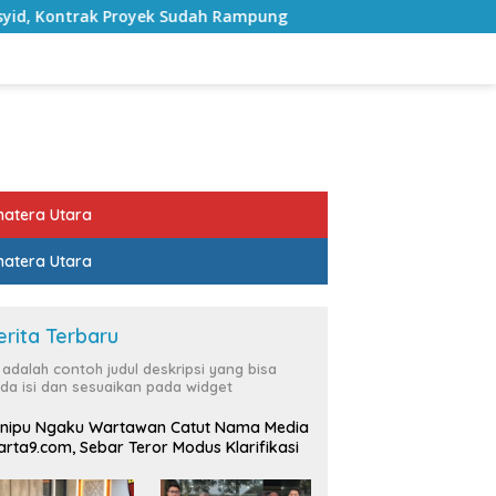
Proyek Sudah Rampung
Bulan Kemerdekaan, Bupati Lamp
atera Utara
atera Utara
erita Terbaru
i adalah contoh judul deskripsi yang bisa
da isi dan sesuaikan pada widget
nipu Ngaku Wartawan Catut Nama Media
rta9.com, Sebar Teror Modus Klarifikasi