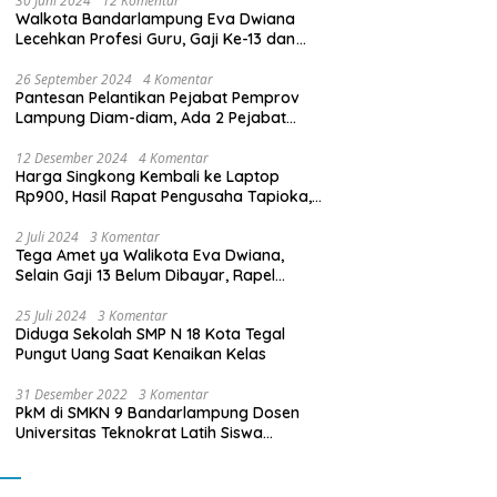
30 Juni 2024
12 Komentar
Walkota Bandarlampung Eva Dwiana
Lecehkan Profesi Guru, Gaji Ke-13 dan
THR Tidak Dibayarkan
26 September 2024
4 Komentar
Pantesan Pelantikan Pejabat Pemprov
Lampung Diam-diam, Ada 2 Pejabat
yang Dilantik Masih Golongan III/b
12 Desember 2024
4 Komentar
Harga Singkong Kembali ke Laptop
Rp900, Hasil Rapat Pengusaha Tapioka,
Petani Singkong dengan Pj. Gubernur
Lampung
2 Juli 2024
3 Komentar
Tega Amet ya Walikota Eva Dwiana,
Selain Gaji 13 Belum Dibayar, Rapel
Kenaikan Gaji 2 Bulan Juga Belum
Dibayar
25 Juli 2024
3 Komentar
Diduga Sekolah SMP N 18 Kota Tegal
Pungut Uang Saat Kenaikan Kelas
31 Desember 2022
3 Komentar
PkM di SMKN 9 Bandarlampung Dosen
Universitas Teknokrat Latih Siswa
Membuat Program Mobil RC Berbasis IoT