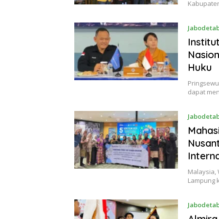
Kabupaten
Jabodeta
Instit
Nasio
Huku
Pringsewu,
dapat men
Jabodeta
Mahas
Nusant
Intern
Malaysia, 
Lampung k
Jabodeta
Almira