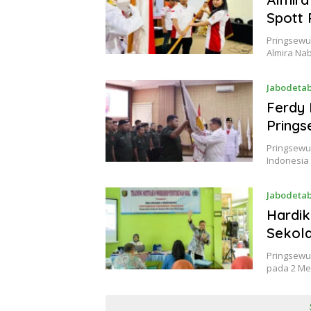
Spott 
Pringsewu
Almira Nab
Jabodeta
Ferdy 
Prings
Pringsewu
Indonesia
Jabodeta
Hardik
Sekola
Pringsewu,
pada 2 Mei