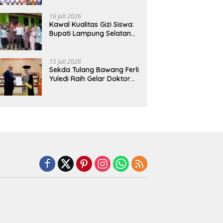
Hadirkan Sekolah Nasional
Terintegrasi Pertama di
16 Juli 2026
Lampung
Kawal Kualitas Gizi Siswa:
Bupati Lampung Selatan
dan Kajati Lampung Tinjau
Langsung Program Makan
Bergizi Gratis di Natar
15 Juli 2026
Sekda Tulang Bawang Ferli
Yuledi Raih Gelar Doktor
Unila, Angkat Model P4GN
Berbasis Kearifan Lokal