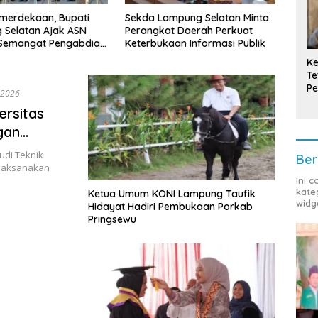
mpung Selatan Minta
Bupati Radityo Egi Tekankan
Tula
t Daerah Perkuat
Dua Kunci Utama
Cand
aan Informasi Publik
Pembangunan Desa: Impact
Pimpi
dan Sustainable
Prov
Ke
Te
Pe
 2026
T
ersitas
gan
n
udi Teknik
Ber
melaksanakan
Ini 
kate
Ketua Umum KONI Lampung Taufik
widg
Hidayat Hadiri Pembukaan Porkab
Pringsewu