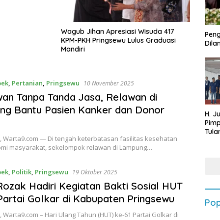
Wagub Jihan Apresiasi Wisuda 417
Peng
KPM-PKH Pringsewu Lulus Graduasi
Dilan
Mandiri
bek
,
Pertanian
,
Pringsewu
10 November 2025
an Tanpa Tanda Jasa, Relawan di
ng Bantu Pasien Kanker dan Donor
H. J
Pim
Tula
, Warta9.com — Di tengah keterbatasan fasilitas kesehatan
Targ
mi masyarakat, sekelompok relawan di Lampung…
Terb
202
bek
,
Politik
,
Pringsewu
19 Oktober 2025
ozak Hadiri Kegiatan Bakti Sosial HUT
Partai Golkar di Kabupaten Pringsewu
Pop
 Warta9.com – Hari Ulang Tahun (HUT) ke-61 Partai Golkar di