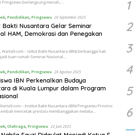
1
 Pringsewu berlangsung meriah,…
bek
,
Pendidikan
,
Pringsewu
26 September 2025
2
ut Bakti Nusantara Gelar Seminar
nal HAM, Demokrasi dan Penegakan
3
 Warta9.com – Istitut Bakti Nusantara (IBN) berbangga hati
jadi tuan rumah Seminar Nasional…
4
bek
,
Pendidikan
,
Pringsewu
26 Agustus 2025
iswa IBN Perkenalkan Budaya
5
ara di Kuala Lumpur dalam Program
asional
Warta9.com – Institut Bakti Nusantara (IBN) Pringsewu Provinsi
6
embali mencetak prestasi membanggakan melalui…
bek
,
Olahraga
,
Pringsewu
22 Juni 2025
 Nabila Fauzi Didaulat Menjadi Ketua E-