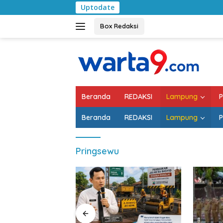
Langsung
Uptodate
Pemka
ke
konten
Box Redaksi
Beranda
REDAKSI
Lampung
P
Beranda
REDAKSI
Lampung
P
Pringsewu