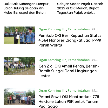
Dulu Bak Kubangan Lumpur,
Gebyar Sadar Pajak Daerah
Jalan Tulung Selapan Kini
2025 di OKI Meriah, Bupati
Mulus Beraspal dan Beton
Tegaskan Pajak untuk
Pembangunan
Ogan Komring Ilir
,
Pemerintahan
29
Desember 2025
Pemkab OKI Beri Kepastian Status:
4.564 Honorer Diangkat Jadi PPPK
Paruh Waktu
Ogan Komring Ilir
,
Pemerintahan
19
Desember 2025
Gen Z di OKI Ambil Peran, Bersih-
Bersih Sungai Demi Lingkungan
Lestari
Ogan Komring Ilir
,
Pemerintahan
18
Desember 2025
Petani Sawit OKI Manfaatkan 778
Hektare Lahan PSR untuk Tanam
Padi Gogo