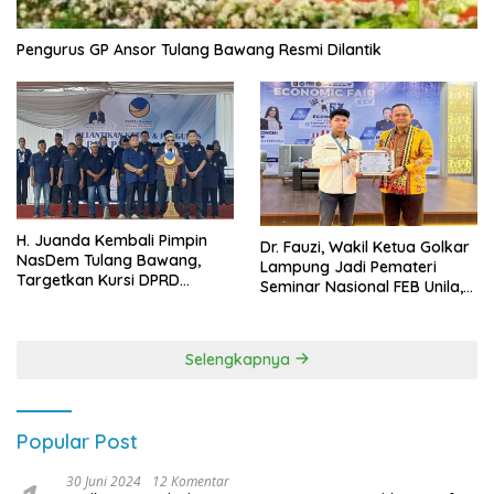
Pengurus GP Ansor Tulang Bawang Resmi Dilantik
H. Juanda Kembali Pimpin
Dr. Fauzi, Wakil Ketua Golkar
NasDem Tulang Bawang,
Lampung Jadi Pemateri
Targetkan Kursi DPRD
Seminar Nasional FEB Unila,
Terbanyak di Pemilu 2029
Membangun Fondasi Kuat
Melalui 4 Pilar Kebangsaan
Selengkapnya
Popular Post
30 Juni 2024
12 Komentar