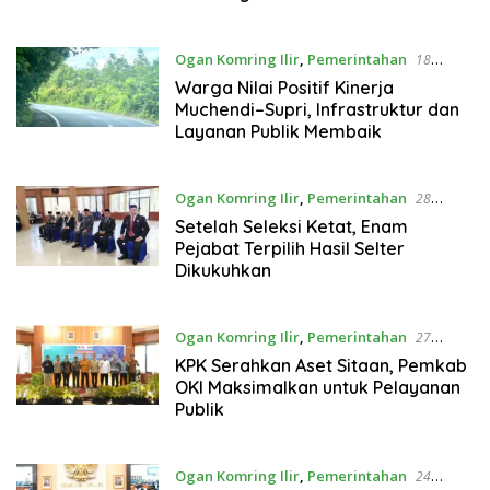
Ogan Komring Ilir
,
Pemerintahan
18
Desember 2025
Warga Nilai Positif Kinerja
Muchendi–Supri, Infrastruktur dan
Layanan Publik Membaik
Ogan Komring Ilir
,
Pemerintahan
28
November 2025
Setelah Seleksi Ketat, Enam
Pejabat Terpilih Hasil Selter
Dikukuhkan
Ogan Komring Ilir
,
Pemerintahan
27
November 2025
KPK Serahkan Aset Sitaan, Pemkab
OKI Maksimalkan untuk Pelayanan
Publik
Ogan Komring Ilir
,
Pemerintahan
24