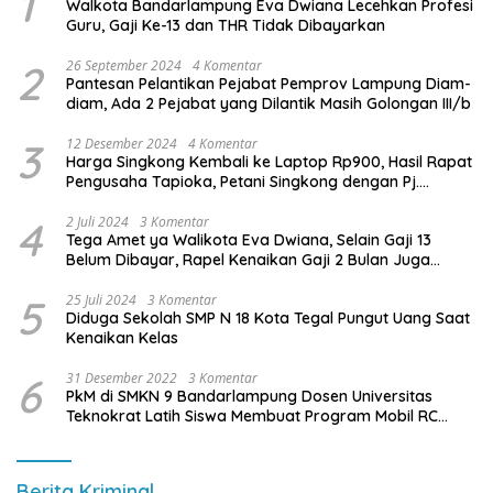
1
Walkota Bandarlampung Eva Dwiana Lecehkan Profesi
Guru, Gaji Ke-13 dan THR Tidak Dibayarkan
2
26 September 2024
4 Komentar
Pantesan Pelantikan Pejabat Pemprov Lampung Diam-
diam, Ada 2 Pejabat yang Dilantik Masih Golongan III/b
3
12 Desember 2024
4 Komentar
Harga Singkong Kembali ke Laptop Rp900, Hasil Rapat
Pengusaha Tapioka, Petani Singkong dengan Pj.
Gubernur Lampung
4
2 Juli 2024
3 Komentar
Tega Amet ya Walikota Eva Dwiana, Selain Gaji 13
Belum Dibayar, Rapel Kenaikan Gaji 2 Bulan Juga
Belum Dibayar
5
25 Juli 2024
3 Komentar
Diduga Sekolah SMP N 18 Kota Tegal Pungut Uang Saat
Kenaikan Kelas
6
31 Desember 2022
3 Komentar
PkM di SMKN 9 Bandarlampung Dosen Universitas
Teknokrat Latih Siswa Membuat Program Mobil RC
Berbasis IoT
Berita Kriminal