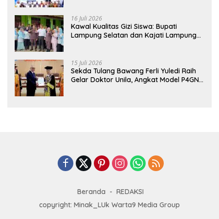
Pertama di Lampung
16 Juli 2026
Kawal Kualitas Gizi Siswa: Bupati
Lampung Selatan dan Kajati Lampung
Tinjau Langsung Program Makan Bergizi
Gratis di Natar
15 Juli 2026
Sekda Tulang Bawang Ferli Yuledi Raih
Gelar Doktor Unila, Angkat Model P4GN
Berbasis Kearifan Lokal
Beranda
REDAKSI
copyright: Minak_LUk Warta9 Media Group