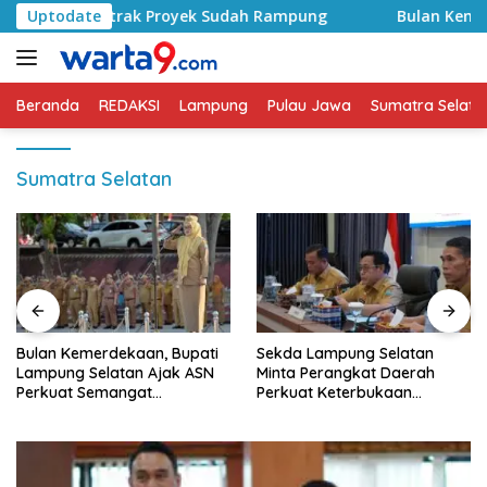
Langsung
id, Kontrak Proyek Sudah Rampung
Uptodate
Bulan Kemerdekaan,
ke
konten
Beranda
REDAKSI
Lampung
Pulau Jawa
Sumatra Selata
Sumatra Selatan
Bulan Kemerdekaan, Bupati
Sekda Lampung Selatan
Lampung Selatan Ajak ASN
Minta Perangkat Daerah
Perkuat Semangat
Perkuat Keterbukaan
Pengabdian dan Tingkatkan
Informasi Publik
Pelayanan Publik