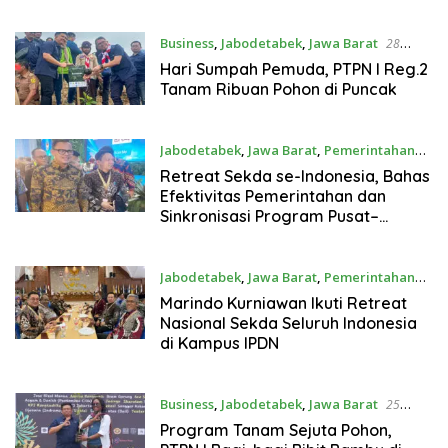
Nasional
Business
,
Jabodetabek
,
Jawa Barat
28
Oktober 2025
Hari Sumpah Pemuda, PTPN I Reg.2
Tanam Ribuan Pohon di Puncak
Jabodetabek
,
Jawa Barat
,
Pemerintahan
27 Oktober 2025
Retreat Sekda se-Indonesia, Bahas
Efektivitas Pemerintahan dan
Sinkronisasi Program Pusat–
Daerah
Jabodetabek
,
Jawa Barat
,
Pemerintahan
27 Oktober 2025
Marindo Kurniawan Ikuti Retreat
Nasional Sekda Seluruh Indonesia
di Kampus IPDN
Business
,
Jabodetabek
,
Jawa Barat
25
Oktober 2025
Program Tanam Sejuta Pohon,