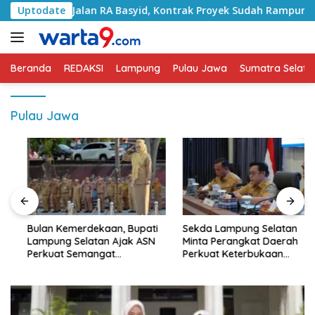
Langsung
ni Jalan RA Basyid, Kontrak Proyek Sudah Rampung
Uptodate
B
ke
konten
Beranda
REDAKSI
Lampung
Pulau Jawa
Sumatra Selata
Pulau Jawa
Bulan Kemerdekaan, Bupati
Sekda Lampung Selatan
Lampung Selatan Ajak ASN
Minta Perangkat Daerah
Perkuat Semangat
Perkuat Keterbukaan
Pengabdian dan Tingkatkan
Informasi Publik
Pelayanan Publik