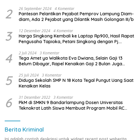
2
26 September 2024
4 Komentar
Pantesan Pelantikan Pejabat Pemprov Lampung Diam-
diam, Ada 2 Pejabat yang Dilantik Masih Golongan III/b
3
12 Desember 2024
4 Komentar
Harga Singkong Kembali ke Laptop Rp900, Hasil Rapat
Pengusaha Tapioka, Petani Singkong dengan Pj.
Gubernur Lampung
4
2 Juli 2024
3 Komentar
Tega Amet ya Walikota Eva Dwiana, Selain Gaji 13
Belum Dibayar, Rapel Kenaikan Gaji 2 Bulan Juga
Belum Dibayar
5
25 Juli 2024
3 Komentar
Diduga Sekolah SMP N 18 Kota Tegal Pungut Uang Saat
Kenaikan Kelas
6
31 Desember 2022
3 Komentar
PkM di SMKN 9 Bandarlampung Dosen Universitas
Teknokrat Latih Siswa Membuat Program Mobil RC
Berbasis IoT
Berita Kriminal
Ini adalah contoh deskripsi untuk widget recent post wpberita,