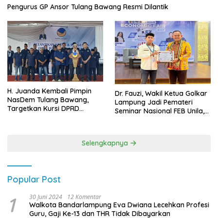
Pengurus GP Ansor Tulang Bawang Resmi Dilantik
H. Juanda Kembali Pimpin
Dr. Fauzi, Wakil Ketua Golkar
NasDem Tulang Bawang,
Lampung Jadi Pemateri
Targetkan Kursi DPRD
Seminar Nasional FEB Unila,
Terbanyak di Pemilu 2029
Membangun Fondasi Kuat
Melalui 4 Pilar Kebangsaan
Selengkapnya
Popular Post
1
30 Juni 2024
12 Komentar
Walkota Bandarlampung Eva Dwiana Lecehkan Profesi
Guru, Gaji Ke-13 dan THR Tidak Dibayarkan