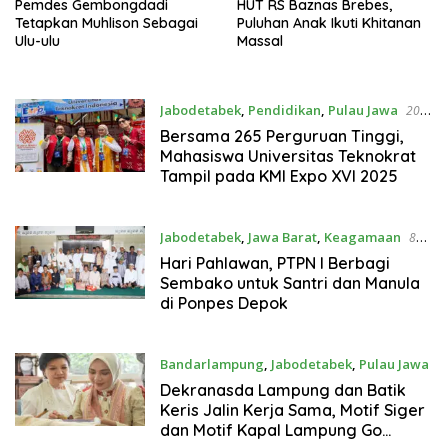
Pemdes Gembongdadi
HUT RS Baznas Brebes,
Tetapkan Muhlison Sebagai
Puluhan Anak Ikuti Khitanan
Ulu-ulu
Massal
Jabodetabek
,
Pendidikan
,
Pulau Jawa
20
November 2025
Bersama 265 Perguruan Tinggi,
Mahasiswa Universitas Teknokrat
Tampil pada KMI Expo XVI 2025
Jabodetabek
,
Jawa Barat
,
Keagamaan
8
November 2025
Hari Pahlawan, PTPN I Berbagi
Sembako untuk Santri dan Manula
di Ponpes Depok
Bandarlampung
,
Jabodetabek
,
Pulau Jawa
6 November 2025
Dekranasda Lampung dan Batik
Keris Jalin Kerja Sama, Motif Siger
dan Motif Kapal Lampung Go