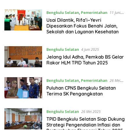
Bengkulu Selatan
,
Pemerintahan
11 Juni
2025
Usai Dilantik, Rifa’i–Yevri
Dipesankan Fokus Benahi Jalan,
Sekolah dan Layanan Kesehatan
Bengkulu Selatan
4 Juni 2025
Jelang Idul Adha, Pemkab BS Gelar
Rakor HLM TPID Tahun 2025
Bengkulu Selatan
,
Pemerintahan
26 Mei
2025
Puluhan CPNS Bengkulu Selatan
Terima SK Pengangkatan
Bengkulu Selatan
26 Mei 2025
TPID Bengkulu Selatan Siap Dukung
Strategi Pengendalian Inflasi dan