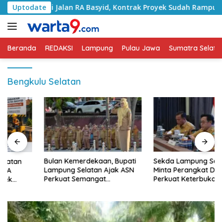
Langsung
ani Jalan RA Basyid, Kontrak Proyek Sudah Rampung
Uptodate
ke
konten
Beranda
REDAKSI
Lampung
Pulau Jawa
Sumatra Selata
Bengkulu Selatan
Bulan Kemerdekaan, Bupati
Sekda Lampung Selatan
Lampung Selatan Ajak ASN
Minta Perangkat Daerah
Perkuat Semangat
Perkuat Keterbukaan
Pengabdian dan Tingkatkan
Informasi Publik
Pelayanan Publik