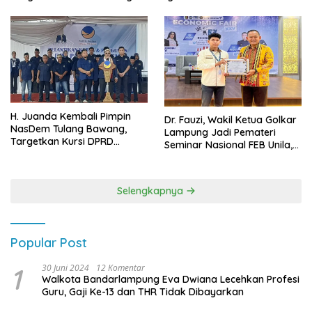
H. Juanda Kembali Pimpin
Dr. Fauzi, Wakil Ketua Golkar
NasDem Tulang Bawang,
Lampung Jadi Pemateri
Targetkan Kursi DPRD
Seminar Nasional FEB Unila,
Terbanyak di Pemilu 2029
Membangun Fondasi Kuat
Melalui 4 Pilar Kebangsaan
Selengkapnya
Popular Post
1
30 Juni 2024
12 Komentar
Walkota Bandarlampung Eva Dwiana Lecehkan Profesi
Guru, Gaji Ke-13 dan THR Tidak Dibayarkan