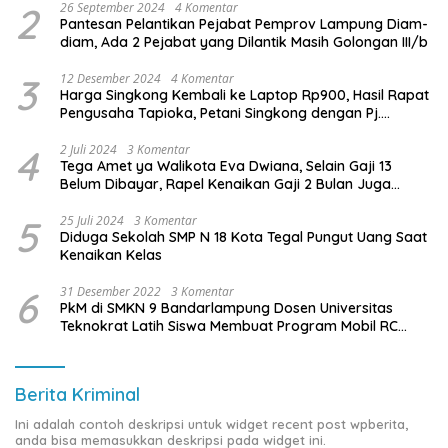
2
26 September 2024
4 Komentar
Pantesan Pelantikan Pejabat Pemprov Lampung Diam-
diam, Ada 2 Pejabat yang Dilantik Masih Golongan III/b
3
12 Desember 2024
4 Komentar
Harga Singkong Kembali ke Laptop Rp900, Hasil Rapat
Pengusaha Tapioka, Petani Singkong dengan Pj.
Gubernur Lampung
4
2 Juli 2024
3 Komentar
Tega Amet ya Walikota Eva Dwiana, Selain Gaji 13
Belum Dibayar, Rapel Kenaikan Gaji 2 Bulan Juga
Belum Dibayar
5
25 Juli 2024
3 Komentar
Diduga Sekolah SMP N 18 Kota Tegal Pungut Uang Saat
Kenaikan Kelas
6
31 Desember 2022
3 Komentar
PkM di SMKN 9 Bandarlampung Dosen Universitas
Teknokrat Latih Siswa Membuat Program Mobil RC
Berbasis IoT
Berita Kriminal
Ini adalah contoh deskripsi untuk widget recent post wpberita,
anda bisa memasukkan deskripsi pada widget ini.