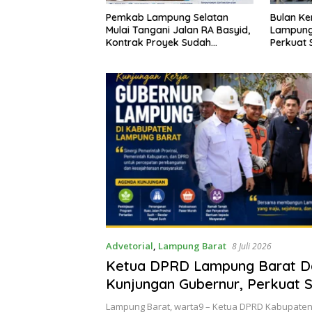
Bulan Kemerdekaan, Bupati
Sekda La
pung Selatan
Lampung Selatan Ajak ASN
Perangka
i Jalan RA Basyid,
Perkuat Semangat Pengabdian
Keterbuk
yek Sudah
dan Tingkatkan Pelayanan
Publik
Advetorial
,
Lampung Barat
8 Juli 2026
Ketua DPRD Lampung Barat D
Kunjungan Gubernur, Perkuat S
Percepatan Pembangunan Dae
Lampung Barat, warta9 – Ketua DPRD Kabupaten