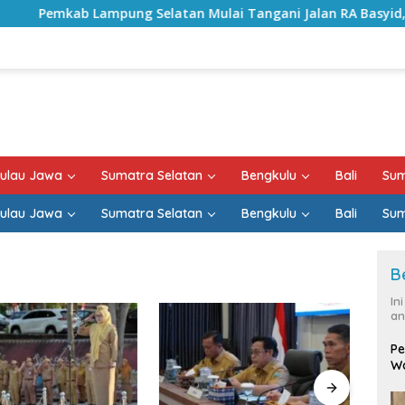
ung Selatan Mulai Tangani Jalan RA Basyid, Kontrak Proyek
ulau Jawa
Sumatra Selatan
Bengkulu
Bali
Sum
ulau Jawa
Sumatra Selatan
Bengkulu
Bali
Sum
B
In
an
Pe
Wa