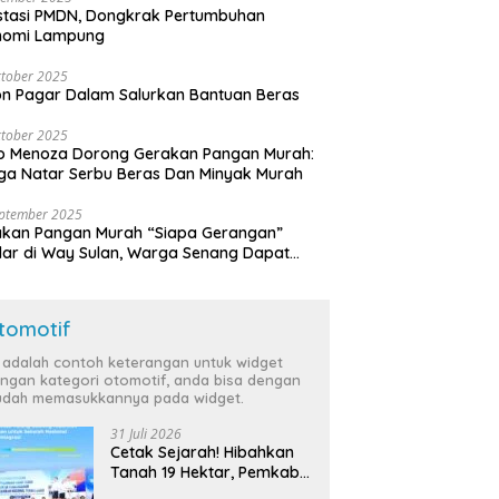
stasi PMDN, Dongkrak Pertumbuhan
nomi Lampung
tober 2025
n Pagar Dalam Salurkan Bantuan Beras
tober 2025
o Menoza Dorong Gerakan Pangan Murah:
a Natar Serbu Beras Dan Minyak Murah
eptember 2025
akan Pangan Murah “Siapa Gerangan”
lar di Way Sulan, Warga Senang Dapat
a Bersubsidi
tomotif
i adalah contoh keterangan untuk widget
ngan kategori otomotif, anda bisa dengan
dah memasukkannya pada widget.
31 Juli 2026
Cetak Sejarah! Hibahkan
Tanah 19 Hektar, Pemkab
Tulang Bawang Siap