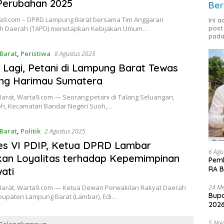
Perubahan 2025
Ber
ta9.com – DPRD Lampung Barat bersama Tim Anggaran
Ini 
post
h Daerah (TAPD) menetapkan Kebijakan Umum…
pada
Barat
,
Peristiwa
8 Agustus 2025
i Lagi, Petani di Lampung Barat Tewas
ang Harimau Sumatera
arat, Warta9.com — Seorang petani di Talang Seluangan,
h, Kecamatan Bandar Negeri Suoh,…
Barat
,
Politik
2 Agustus 2025
es VI PDIP, Ketua DPRD Lambar
6 Agu
an Loyalitas terhadap Kepemimpinan
Pemk
RA B
ati
24 Me
arat, Warta9.com — Ketua Dewan Perwakilan Rakyat Daerah
Bupa
bupaten Lampung Barat (Lambar), Edi…
2026
5 No