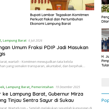
Bupati Lambar Tegaskan Komitmen
Peng
Perkuat Fiskal dan Pertumbuhan
Dilan
Ekonomi Lampung Barat
l
,
Lampung Barat
6 Juli 2026
ngan Umum Fraksi PDIP Jadi Masukan
gis
H. J
Pim
arat, warta9 – Komitmen mewujudkan tata kelola
Tula
han yang semakin transparan, akuntabel, dan berpihak…
Targ
Terb
202
bek
,
Lampung Barat
,
Pemerintahan
19 Desember 2025
 ke Lampung Barat, Gubernur Mirza
ng Tinjau Sentra Sayur di Sukau
Pop
arat, Warta9.com – Setelah melakukan sejumlah kunjungan di