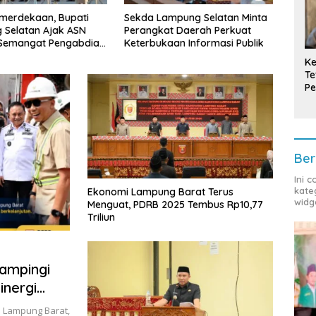
mpung Selatan Minta
Bupati Radityo Egi Tekankan
Tula
t Daerah Perkuat
Dua Kunci Utama
Cand
aan Informasi Publik
Pembangunan Desa: Impact
Pimpi
dan Sustainable
Prov
Ke
Te
Pe
T
Ber
Ini 
kate
Ekonomi Lampung Barat Terus
widg
Menguat, PDRB 2025 Tembus Rp10,77
Triliun
ampingi
inergi
rah
 Lampung Barat,