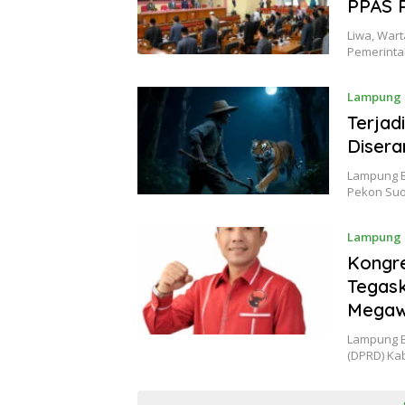
PPAS 
Liwa, War
Pemerinta
Lampung 
Terjad
Diser
Lampung B
Pekon Suo
Lampung 
Kongr
Tegask
Megaw
Lampung B
(DPRD) Ka