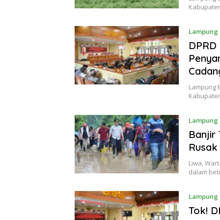
Kabupaten
Lampung 
DPRD 
Penya
Cadan
Lampung B
Kabupaten
Lampung 
Banjir
Rusak
Liwa, War
dalam beb
Lampung 
Tok! 