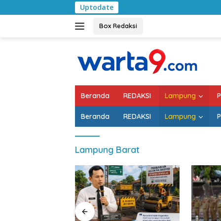
Langsung
Uptodate
Pemkab Lamp
ke
konten
Box Redaksi
Beranda
REDAKSI
Lampung
P
Beranda
REDAKSI
Lampung
P
Lampung Barat