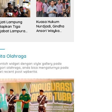
ng Bawang: ‘Kawah
Sedekah Bumi Sumur
B
radimuka’ Pencetak
Kumbang, Warisan 206 Tahun
S
nan Birokrasi Unggul di
yang Terus Dijaga Pemkab
T
insi Lampung
Lampung Selatan dan
D
Kuasa Hukum
jati Lampung
Masyarakat
Nurdjadi, Gindha
tapkan Tiga
Ansori Wayka
jabat Lampura
Laporkan
ersangka
Penyerobotan
Tanah ke Polda
Lampung
ita Olahraga
contoh widget dengan style gallery pada
gori olahraga, anda bisa mengaturnya pada
et recent post wpberita.