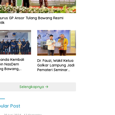
urus GP Ansor Tulang Bawang Resmi
tik
uanda Kembali
Dr. Fauzi, Wakil Ketua
pin NasDem
Golkar Lampung Jadi
ng Bawang,
Pemateri Seminar
etkan Kursi DPRD
Nasional FEB Unila,
anyak di Pemilu
Membangun Fondasi
9
Kuat Melalui 4 Pilar
Selengkapnya
Kebangsaan
ular Post