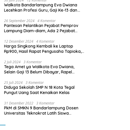
30 Juni 2024
12 Komentar
Walkota Bandarlampung Eva Dwiana
Lecehkan Profesi Guru, Gaji Ke-13 dan
THR Tidak Dibayarkan
26 September 2024
4 Komentar
Pantesan Pelantikan Pejabat Pemprov
Lampung Diam-diam, Ada 2 Pejabat
yang Dilantik Masih Golongan III/b
12 Desember 2024
4 Komentar
Harga Singkong Kembali ke Laptop
Rp900, Hasil Rapat Pengusaha Tapioka,
Petani Singkong dengan Pj. Gubernur
Lampung
2 Juli 2024
3 Komentar
Tega Amet ya Walikota Eva Dwiana,
Selain Gaji 13 Belum Dibayar, Rapel
Kenaikan Gaji 2 Bulan Juga Belum
Dibayar
25 Juli 2024
3 Komentar
Diduga Sekolah SMP N 18 Kota Tegal
Pungut Uang Saat Kenaikan Kelas
31 Desember 2022
3 Komentar
PkM di SMKN 9 Bandarlampung Dosen
Universitas Teknokrat Latih Siswa
Membuat Program Mobil RC Berbasis IoT