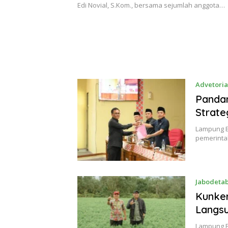
Edi Novial, S.Kom., bersama sejumlah anggota…
Advetoria
Panda
Strate
Lampung B
pemerinta
Jabodeta
Kunker
Langsu
Lampung B