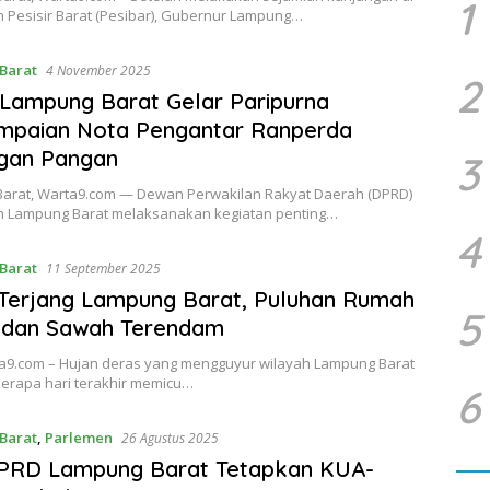
1
 Pesisir Barat (Pesibar), Gubernur Lampung…
Barat
4 November 2025
2
Lampung Barat Gelar Paripurna
mpaian Nota Pengantar Ranperda
gan Pangan
3
arat, Warta9.com — Dewan Perwakilan Rakyat Daerah (DPRD)
 Lampung Barat melaksanakan kegiatan penting…
4
Barat
11 September 2025
 Terjang Lampung Barat, Puluhan Rumah
5
 dan Sawah Terendam
ta9.com – Hujan deras yang mengguyur wilayah Lampung Barat
erapa hari terakhir memicu…
6
Barat
,
Parlemen
26 Agustus 2025
DPRD Lampung Barat Tetapkan KUA-