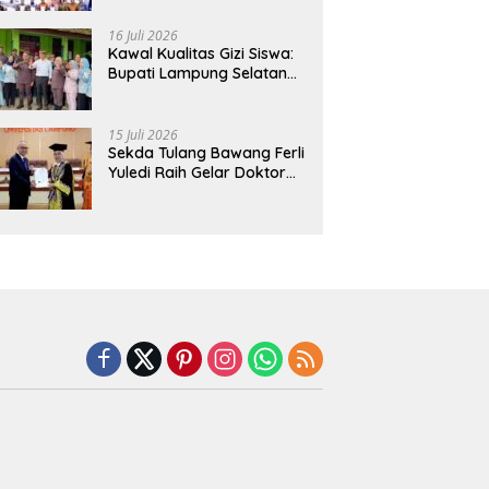
Hadirkan Sekolah Nasional
Terintegrasi Pertama di
16 Juli 2026
Lampung
Kawal Kualitas Gizi Siswa:
Bupati Lampung Selatan
dan Kajati Lampung Tinjau
Langsung Program Makan
Bergizi Gratis di Natar
15 Juli 2026
Sekda Tulang Bawang Ferli
Yuledi Raih Gelar Doktor
Unila, Angkat Model P4GN
Berbasis Kearifan Lokal