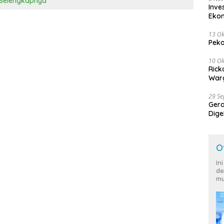
Selengkapnya
Inve
Eko
13 Ok
Peko
10 Ok
Rick
Warg
29 S
Ger
Dige
Harg
O
In
de
mu