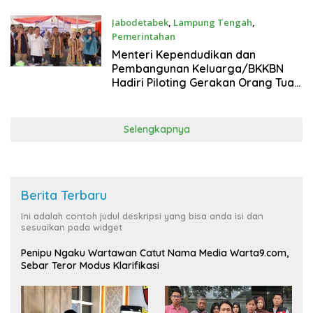
Jabodetabek
,
Lampung Tengah
,
Pemerintahan
24 September 2025
Menteri Kependudikan dan
Pembangunan Keluarga/BKKBN
Hadiri Piloting Gerakan Orang Tua
Asuh Cegah Stunting di Lamteng
Selengkapnya
Berita Terbaru
Ini adalah contoh judul deskripsi yang bisa anda isi dan
sesuaikan pada widget
Penipu Ngaku Wartawan Catut Nama Media Warta9.com,
Sebar Teror Modus Klarifikasi