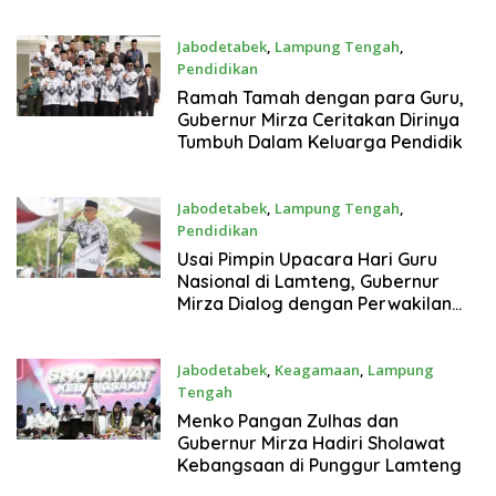
Jabodetabek
,
Lampung Tengah
,
Pendidikan
25 November 2025
Ramah Tamah dengan para Guru,
Gubernur Mirza Ceritakan Dirinya
Tumbuh Dalam Keluarga Pendidik
Jabodetabek
,
Lampung Tengah
,
Pendidikan
25 November 2025
Usai Pimpin Upacara Hari Guru
Nasional di Lamteng, Gubernur
Mirza Dialog dengan Perwakilan
Guru
Jabodetabek
,
Keagamaan
,
Lampung
Tengah
28 September 2025
Menko Pangan Zulhas dan
Gubernur Mirza Hadiri Sholawat
Kebangsaan di Punggur Lamteng