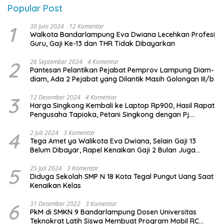
Popular Post
1
30 Juni 2024
12 Komentar
Walkota Bandarlampung Eva Dwiana Lecehkan Profesi
Guru, Gaji Ke-13 dan THR Tidak Dibayarkan
2
26 September 2024
4 Komentar
Pantesan Pelantikan Pejabat Pemprov Lampung Diam-
diam, Ada 2 Pejabat yang Dilantik Masih Golongan III/b
3
12 Desember 2024
4 Komentar
Harga Singkong Kembali ke Laptop Rp900, Hasil Rapat
Pengusaha Tapioka, Petani Singkong dengan Pj.
Gubernur Lampung
4
2 Juli 2024
3 Komentar
Tega Amet ya Walikota Eva Dwiana, Selain Gaji 13
Belum Dibayar, Rapel Kenaikan Gaji 2 Bulan Juga
Belum Dibayar
5
25 Juli 2024
3 Komentar
Diduga Sekolah SMP N 18 Kota Tegal Pungut Uang Saat
Kenaikan Kelas
6
31 Desember 2022
3 Komentar
PkM di SMKN 9 Bandarlampung Dosen Universitas
Teknokrat Latih Siswa Membuat Program Mobil RC