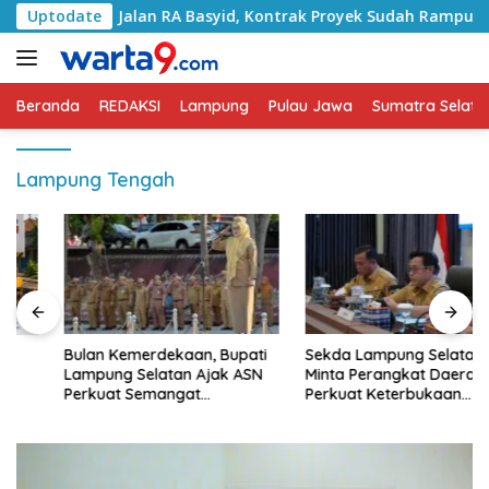
Langsung
ani Jalan RA Basyid, Kontrak Proyek Sudah Rampung
Uptodate
ke
konten
Beranda
REDAKSI
Lampung
Pulau Jawa
Sumatra Selata
Lampung Tengah
Bulan Kemerdekaan, Bupati
Sekda Lampung Selatan
Lampung Selatan Ajak ASN
Minta Perangkat Daerah
Perkuat Semangat
Perkuat Keterbukaan
Pengabdian dan Tingkatkan
Informasi Publik
Pelayanan Publik