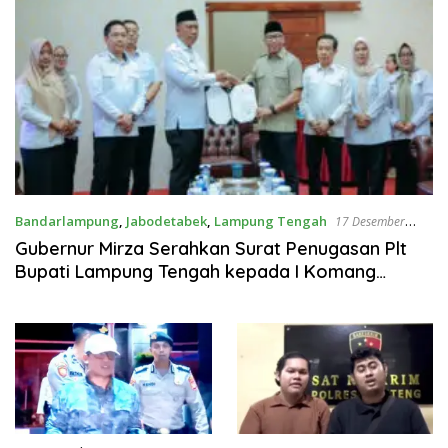
Bandarlampung
,
Jabodetabek
,
Lampung Tengah
17 Desember
2025
Gubernur Mirza Serahkan Surat Penugasan Plt
Bupati Lampung Tengah kepada I Komang
Koheri