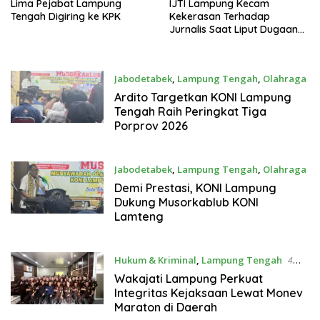
Lima Pejabat Lampung
IJTI Lampung Kecam
Tengah Digiring ke KPK
Kekerasan Terhadap
Jurnalis Saat Liput Dugaan
OTT Bupati
Jabodetabek
,
Lampung Tengah
,
Olahraga
6 Desember 2025
Ardito Targetkan KONI Lampung
Tengah Raih Peringkat Tiga
Porprov 2026
Jabodetabek
,
Lampung Tengah
,
Olahraga
6 Desember 2025
Demi Prestasi, KONI Lampung
Dukung Musorkablub KONI
Lamteng
Hukum & Kriminal
,
Lampung Tengah
4
Desember 2025
Wakajati Lampung Perkuat
Integritas Kejaksaan Lewat Monev
Maraton di Daerah