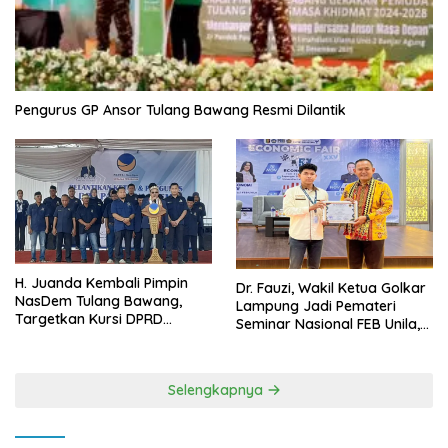
Pengurus GP Ansor Tulang Bawang Resmi Dilantik
H. Juanda Kembali Pimpin
Dr. Fauzi, Wakil Ketua Golkar
NasDem Tulang Bawang,
Lampung Jadi Pemateri
Targetkan Kursi DPRD
Seminar Nasional FEB Unila,
Terbanyak di Pemilu 2029
Membangun Fondasi Kuat
Melalui 4 Pilar Kebangsaan
Selengkapnya