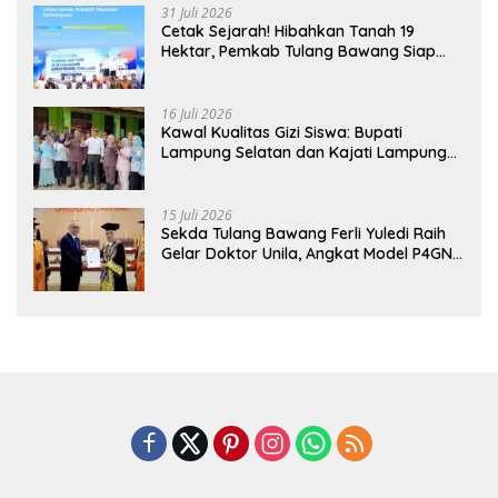
31 Juli 2026
Cetak Sejarah! Hibahkan Tanah 19
Hektar, Pemkab Tulang Bawang Siap
Hadirkan Sekolah Nasional Terintegrasi
Pertama di Lampung
16 Juli 2026
Kawal Kualitas Gizi Siswa: Bupati
Lampung Selatan dan Kajati Lampung
Tinjau Langsung Program Makan Bergizi
Gratis di Natar
15 Juli 2026
Sekda Tulang Bawang Ferli Yuledi Raih
Gelar Doktor Unila, Angkat Model P4GN
Berbasis Kearifan Lokal