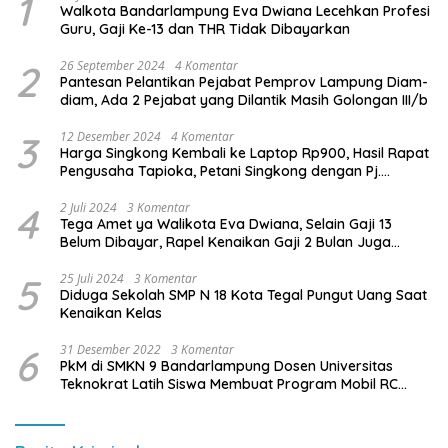
1
Walkota Bandarlampung Eva Dwiana Lecehkan Profesi
Guru, Gaji Ke-13 dan THR Tidak Dibayarkan
2
26 September 2024
4 Komentar
Pantesan Pelantikan Pejabat Pemprov Lampung Diam-
diam, Ada 2 Pejabat yang Dilantik Masih Golongan III/b
3
12 Desember 2024
4 Komentar
Harga Singkong Kembali ke Laptop Rp900, Hasil Rapat
Pengusaha Tapioka, Petani Singkong dengan Pj.
Gubernur Lampung
4
2 Juli 2024
3 Komentar
Tega Amet ya Walikota Eva Dwiana, Selain Gaji 13
Belum Dibayar, Rapel Kenaikan Gaji 2 Bulan Juga
Belum Dibayar
5
25 Juli 2024
3 Komentar
Diduga Sekolah SMP N 18 Kota Tegal Pungut Uang Saat
Kenaikan Kelas
6
31 Desember 2022
3 Komentar
PkM di SMKN 9 Bandarlampung Dosen Universitas
Teknokrat Latih Siswa Membuat Program Mobil RC
Berbasis IoT