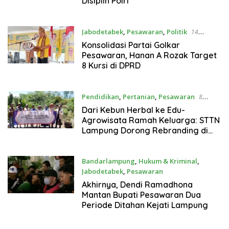
Disiplin Polri
Jabodetabek
,
Pesawaran
,
Politik
14
November 2025
Konsolidasi Partai Golkar
Pesawaran, Hanan A Rozak Target
8 Kursi di DPRD
Pendidikan
,
Pertanian
,
Pesawaran
8
November 2025
Dari Kebun Herbal ke Edu-
Agrowisata Ramah Keluarga: STTN
Lampung Dorong Rebranding di
Pesawaran
Bandarlampung
,
Hukum & Kriminal
,
Jabodetabek
,
Pesawaran
28 Oktober 2025
Akhirnya, Dendi Ramadhona
Mantan Bupati Pesawaran Dua
Periode Ditahan Kejati Lampung