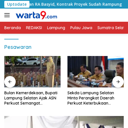
Langsung
 Jalan RA Basyid, Kontrak Proyek Sudah Rampung
Uptodate
Bula
ke
konten
Beranda
REDAKSI
Lampung
Pulau Jawa
Sumatra Selata
Pesawaran
Bulan Kemerdekaan, Bupati
Sekda Lampung Selatan
Lampung Selatan Ajak ASN
Minta Perangkat Daerah
Perkuat Semangat
Perkuat Keterbukaan
Pengabdian dan Tingkatkan
Informasi Publik
Pelayanan Publik