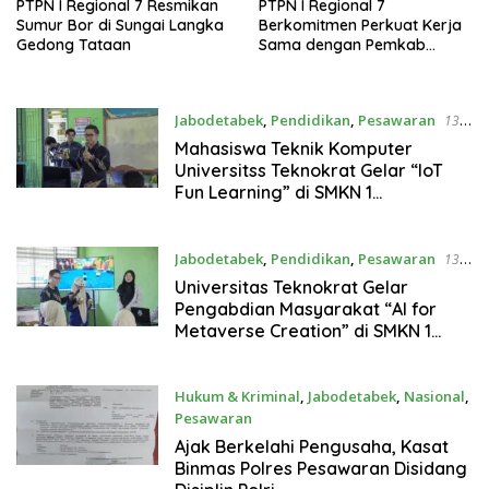
PTPN I Regional 7 Resmikan
PTPN I Regional 7
Sumur Bor di Sungai Langka
Berkomitmen Perkuat Kerja
Gedong Tataan
Sama dengan Pemkab
Pesawaran
Jabodetabek
,
Pendidikan
,
Pesawaran
13
Desember 2025
Mahasiswa Teknik Komputer
Universitss Teknokrat Gelar “IoT
Fun Learning” di SMKN 1
Tegineneng
Jabodetabek
,
Pendidikan
,
Pesawaran
13
Desember 2025
Universitas Teknokrat Gelar
Pengabdian Masyarakat “AI for
Metaverse Creation” di SMKN 1
Tegineneng
Hukum & Kriminal
,
Jabodetabek
,
Nasional
,
Pesawaran
18 November 2025
Ajak Berkelahi Pengusaha, Kasat
Binmas Polres Pesawaran Disidang