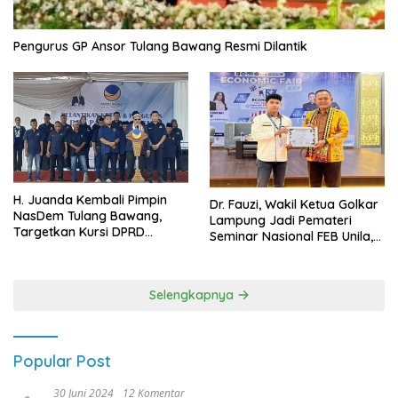
Pengurus GP Ansor Tulang Bawang Resmi Dilantik
H. Juanda Kembali Pimpin
Dr. Fauzi, Wakil Ketua Golkar
NasDem Tulang Bawang,
Lampung Jadi Pemateri
Targetkan Kursi DPRD
Seminar Nasional FEB Unila,
Terbanyak di Pemilu 2029
Membangun Fondasi Kuat
Melalui 4 Pilar Kebangsaan
Selengkapnya
Popular Post
30 Juni 2024
12 Komentar