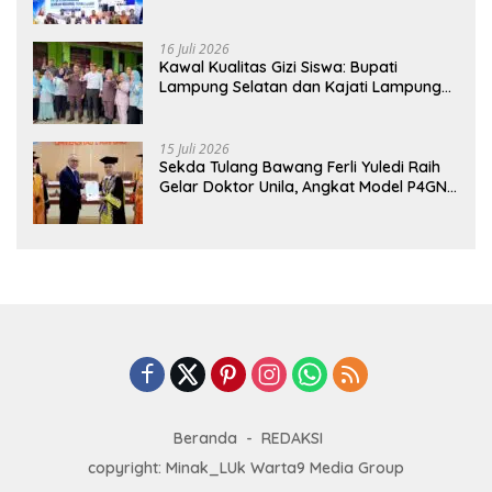
Hadirkan Sekolah Nasional Terintegrasi
Pertama di Lampung
16 Juli 2026
Kawal Kualitas Gizi Siswa: Bupati
Lampung Selatan dan Kajati Lampung
Tinjau Langsung Program Makan Bergizi
Gratis di Natar
15 Juli 2026
Sekda Tulang Bawang Ferli Yuledi Raih
Gelar Doktor Unila, Angkat Model P4GN
Berbasis Kearifan Lokal
Beranda
REDAKSI
copyright: Minak_LUk Warta9 Media Group