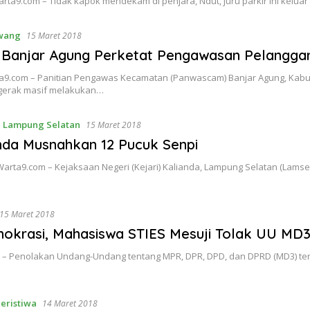
ta9.com – Tidak kapok mendekam di penjara, Ndut, juru parkir ini kelu
wang
15 Maret 2018
Banjar Agung Perketat Pengawasan Pelanggar
ta9.com – Panitian Pengawas Kecamatan (Panwascam) Banjar Agung, Kab
gerak masif melakukan…
,
Lampung Selatan
15 Maret 2018
anda Musnahkan 12 Pucuk Senpi
Warta9.com – Kejaksaan Negeri (Kejari) Kalianda, Lampung Selatan (Lam
15 Maret 2018
okrasi, Mahasiswa STIES Mesuji Tolak UU MD
 – Penolakan Undang-Undang tentang MPR, DPR, DPD, dan DPRD (MD3) ter
eristiwa
14 Maret 2018