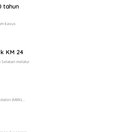
0 tahun
lam kasus
uk KM 24
 Selatan melalui
Kedaton (MBK)…