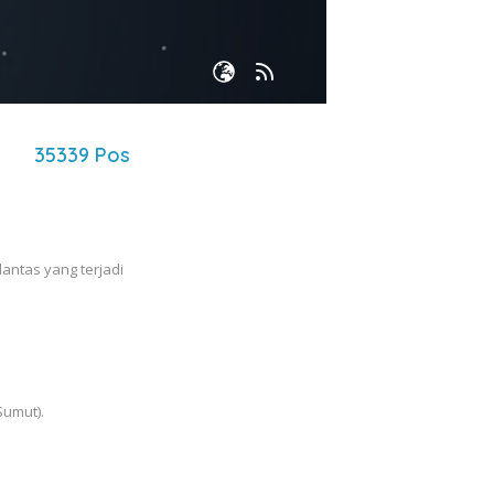
35339 Pos
antas yang terjadi
Sumut).