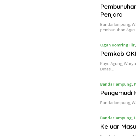
Pembunuhan 
Penjara
Bandarlampung, Wa
pembunuhan Agu
Ogan Komring Ilir
Pemkab OKI,
Kayu Agung, Warya9
Dinas…
Bandarlampung
,
P
Pengemudi K
Bandarlampung, War
Bandarlampung
,
Keluar Masu