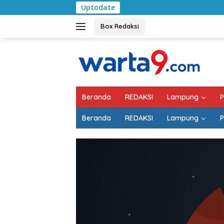
Langsung
Uptodate
ke
konten
Box Redaksi
Beranda
REDAKSI
Lampung
P
Beranda
REDAKSI
Lampung
P