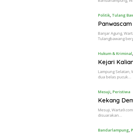
Bandarlampung, War
Politik
,
Tulang Ba
Panwascam 
Banjar Agung, War
Tulangbawang ber
Hukum & Kriminal
Kejari Kali
Lampung Selatan, 
dua belas pucuk…
Mesuji
,
Peristiwa
Kekang Dem
Mesuji, Warta9.com
disuarakan…
Bandarlampung
,
P