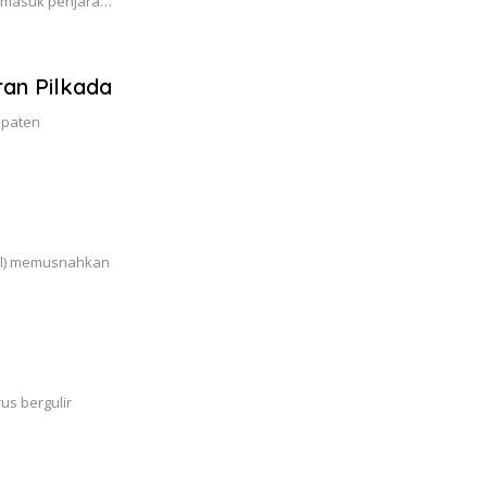
ar masuk penjara…
an Pilkada
upaten
sel) memusnahkan
3
us bergulir