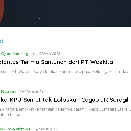
ai
,
Ogan Komring Ilir
16 Maret 2018
lantas Terima Santunan dari PT. Waskita
com – PT. Waskita Karya berikan santunan kepada Keluarga korban lakal
,
Nasional
16 Maret 2018
gka KPU Sumut tak Loloskan Cagub JR Saragih
– Partai Demokrat kehilangan kadernya dalam Pilkada Sumateta Utara (
milihan Umum…
Hukum & Kriminal
16 Maret 2018