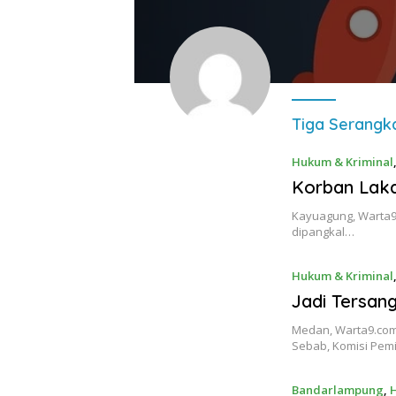
Tiga Serangk
Hukum & Kriminal
Korban Laka
Kayuagung, Warta9.
dipangkal…
Hukum & Kriminal
Jadi Tersan
Medan, Warta9.com 
Sebab, Komisi Pe
Bandarlampung
,