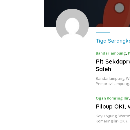
Tiga Serangk
Bandarlampung
,
P
Plt Sekdap
Saleh
Bandarlampung, War
Pemprov Lampung
Ogan Komring Ilir
Pilbup OKI,
Kayu Agung, Wart
Komering Ilir (OKI),