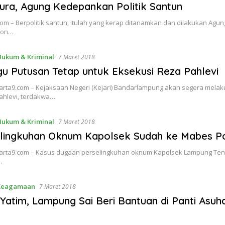
ura, Agung Kedepankan Politik Santun
om – Berpolitik santun, itulah yang kerap ditanamkan dan dilakukan Agun
lon…
Hukum & Kriminal
7 Maret 2018
gu Putusan Tetap untuk Eksekusi Reza Pahlevi
rta9.com – Kejaksaan Negeri (Kejari) Bandarlampung akan segera melak
ahlevi, terdakwa…
Hukum & Kriminal
7 Maret 2018
lingkuhan Oknum Kapolsek Sudah ke Mabes Po
rta9.com – Kasus dugaan perselingkuhan oknum Kapolsek Lampung Ten
…
Keagamaan
7 Maret 2018
Yatim, Lampung Sai Beri Bantuan di Panti Asuha