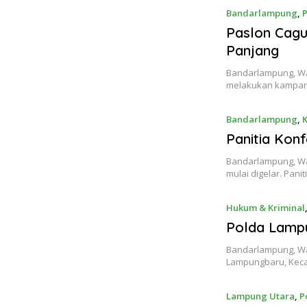
Bandarlampung
,
P
Paslon Cagu
Panjang
Bandarlampung, War
melakukan kampan
Bandarlampung
,
Panitia Ko
Bandarlampung, War
mulai digelar. Pani
Hukum & Kriminal
Polda Lamp
Bandarlampung, Wa
Lampungbaru, Ke
Lampung Utara
,
P