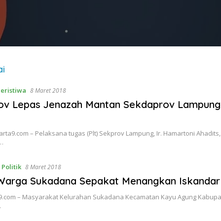
ai
eristiwa
8 Maret 2018
rov Lepas Jenazah Mantan Sekdaprov Lampung
ta9.com – Pelaksana tugas (Plt) Sekprov Lampung, Ir. Hamartoni Ahadits
…
,
Politik
8 Maret 2018
 Warga Sukadana Sepakat Menangkan Iskandar Ji
a9.com – Masyarakat Kelurahan Sukadana Kecamatan Kayu Agung Kabup
…