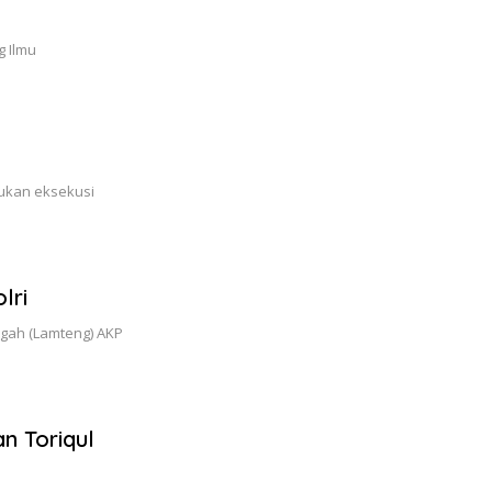
g Ilmu
ukan eksekusi
lri
gah (Lamteng) AKP
n Toriqul