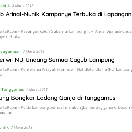
olitik
8 Maret 2018
b Arinal-Nunik Kampanye Terbuka di Lapangan
ta9.com – Pasangan calon Gubernur Lampung Ir. H. Arinal Djunaidi-Chus
ye terbuka…
Keagamaan
7 Maret 2018
nferwil NU Undang Semua Cagub Lampung
ta9.com – Konferensi Wilayah (Konferwil) Nahdlatul Ulama (NU) Lampung,
tia…
,
Tanggamus
7 Maret 2018
ung Bongkar Ladang Ganja di Tanggamus
rta9.com – Polda Lampung berhasil membongkar ladang ganja di Dusun 
camatan…
olitik
7 Maret 2018