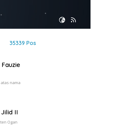
35339 Pos
 Fauzie
, atas nama
lid II
aten Ogan