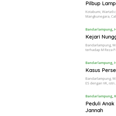
Pilbup Lamp
Kotabumi, Warta9.c
Mangkunegara, Ca
Bandarlampung
,
Kejari Nung
Bandarlampung, Wa
terhadap M Reza P
Bandarlampung
,
Kasus Perse
Bandarlampung, Wa
ES dengan VK, istri
Bandarlampung
,
Peduli Anak 
Jannah