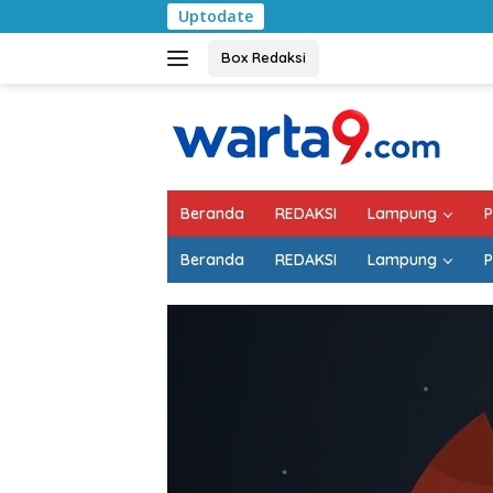
Langsung
Uptodate
ke
konten
Box Redaksi
Beranda
REDAKSI
Lampung
P
Beranda
REDAKSI
Lampung
P