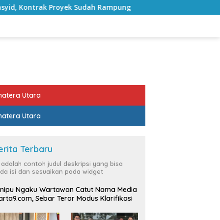
 Proyek Sudah Rampung
Bulan Kemerdekaan, Bupati La
atera Utara
atera Utara
erita Terbaru
i adalah contoh judul deskripsi yang bisa
da isi dan sesuaikan pada widget
nipu Ngaku Wartawan Catut Nama Media
rta9.com, Sebar Teror Modus Klarifikasi