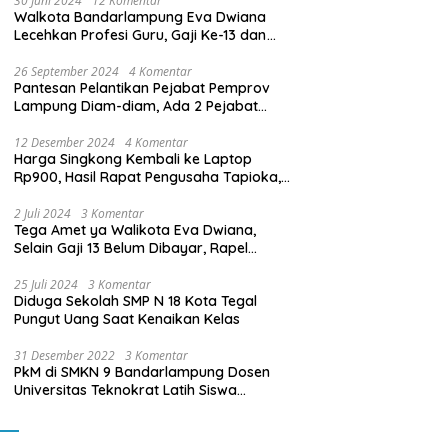
30 Juni 2024
12 Komentar
Walkota Bandarlampung Eva Dwiana
Lecehkan Profesi Guru, Gaji Ke-13 dan
THR Tidak Dibayarkan
26 September 2024
4 Komentar
Pantesan Pelantikan Pejabat Pemprov
Lampung Diam-diam, Ada 2 Pejabat
yang Dilantik Masih Golongan III/b
12 Desember 2024
4 Komentar
Harga Singkong Kembali ke Laptop
Rp900, Hasil Rapat Pengusaha Tapioka,
Petani Singkong dengan Pj. Gubernur
Lampung
2 Juli 2024
3 Komentar
Tega Amet ya Walikota Eva Dwiana,
Selain Gaji 13 Belum Dibayar, Rapel
Kenaikan Gaji 2 Bulan Juga Belum
Dibayar
25 Juli 2024
3 Komentar
Diduga Sekolah SMP N 18 Kota Tegal
Pungut Uang Saat Kenaikan Kelas
31 Desember 2022
3 Komentar
PkM di SMKN 9 Bandarlampung Dosen
Universitas Teknokrat Latih Siswa
Membuat Program Mobil RC Berbasis IoT