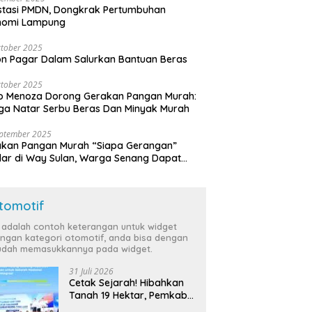
stasi PMDN, Dongkrak Pertumbuhan
nomi Lampung
tober 2025
n Pagar Dalam Salurkan Bantuan Beras
tober 2025
o Menoza Dorong Gerakan Pangan Murah:
a Natar Serbu Beras Dan Minyak Murah
eptember 2025
akan Pangan Murah “Siapa Gerangan”
lar di Way Sulan, Warga Senang Dapat
a Bersubsidi
tomotif
i adalah contoh keterangan untuk widget
ngan kategori otomotif, anda bisa dengan
dah memasukkannya pada widget.
31 Juli 2026
Cetak Sejarah! Hibahkan
Tanah 19 Hektar, Pemkab
Tulang Bawang Siap