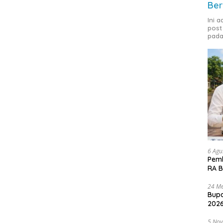
Ber
Ini 
post
pada
6 Agu
Pemk
RA B
24 Me
Bupa
2026
5 No