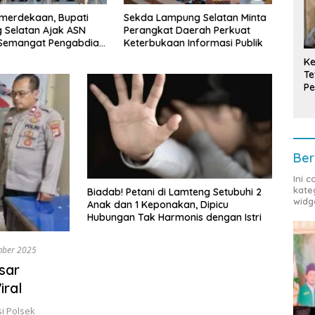
mpung Selatan Minta
Bupati Radityo Egi Tekankan
Tula
t Daerah Perkuat
Dua Kunci Utama
Cand
aan Informasi Publik
Pembangunan Desa: Impact
Pimpi
dan Sustainable
Prov
Ke
Te
Pe
T
Ber
Ini 
kate
Biadab! Petani di Lamteng Setubuhi 2
widg
Anak dan 1 Keponakan, Dipicu
Hubungan Tak Harmonis dengan Istri
mber 2025
sar
iral
i Polsek