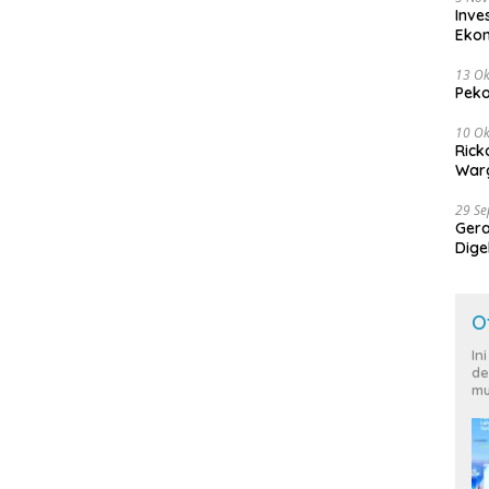
Inve
Eko
13 Ok
Peko
10 Ok
Rick
Warg
29 S
Ger
Dige
Harg
O
In
de
mu