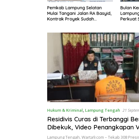
Bulan Kemerdekaan, Bupati
Sekda La
pung Selatan
Lampung Selatan Ajak ASN
Perangka
i Jalan RA Basyid,
Perkuat Semangat Pengabdian
Keterbuk
yek Sudah
dan Tingkatkan Pelayanan
Publik
Hukum & Kriminal
,
Lampung Tengah
21 Septe
Residivis Curas di Terbanggi Be
Dibekuk, Video Penangkapan V
Lampung Tengah, Warta9.com – Tekab 308 Presis