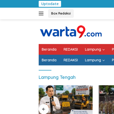
Langsung
Uptodate
Pem
ke
konten
Box Redaksi
Beranda
REDAKSI
Lampung
P
Beranda
REDAKSI
Lampung
P
Lampung Tengah