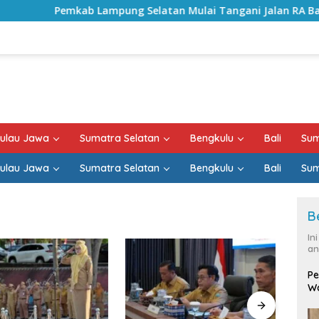
kab Lampung Selatan Mulai Tangani Jalan RA Basyid, Kontrak
ulau Jawa
Sumatra Selatan
Bengkulu
Bali
Sum
ulau Jawa
Sumatra Selatan
Bengkulu
Bali
Sum
B
In
an
Pe
Wa