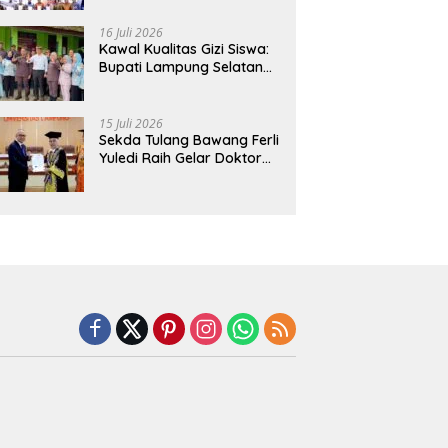
Hadirkan Sekolah Nasional
Terintegrasi Pertama di
16 Juli 2026
Lampung
Kawal Kualitas Gizi Siswa:
Bupati Lampung Selatan
dan Kajati Lampung Tinjau
Langsung Program Makan
Bergizi Gratis di Natar
15 Juli 2026
Sekda Tulang Bawang Ferli
Yuledi Raih Gelar Doktor
Unila, Angkat Model P4GN
Berbasis Kearifan Lokal