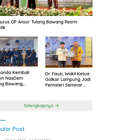
urus GP Ansor Tulang Bawang Resmi
tik
uanda Kembali
Dr. Fauzi, Wakil Ketua
pin NasDem
Golkar Lampung Jadi
ng Bawang,
Pemateri Seminar
etkan Kursi DPRD
Nasional FEB Unila,
anyak di Pemilu
Membangun Fondasi
9
Kuat Melalui 4 Pilar
Selengkapnya
Kebangsaan
ular Post