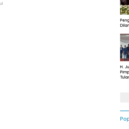
il
Peng
Dilan
H. J
Pim
Tula
Targ
Terb
202
Pop