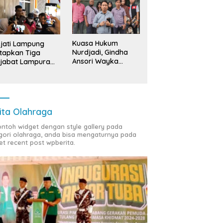
ng Bawang: ‘Kawah
Sedekah Bumi Sumur
B
radimuka’ Pencetak
Kumbang, Warisan 206 Tahun
S
nan Birokrasi Unggul di
yang Terus Dijaga Pemkab
T
insi Lampung
Lampung Selatan dan
D
Kuasa Hukum
jati Lampung
Masyarakat
Nurdjadi, Gindha
tapkan Tiga
Ansori Wayka
jabat Lampura
Laporkan
ersangka
Penyerobotan
Tanah ke Polda
Lampung
ita Olahraga
contoh widget dengan style gallery pada
gori olahraga, anda bisa mengaturnya pada
et recent post wpberita.