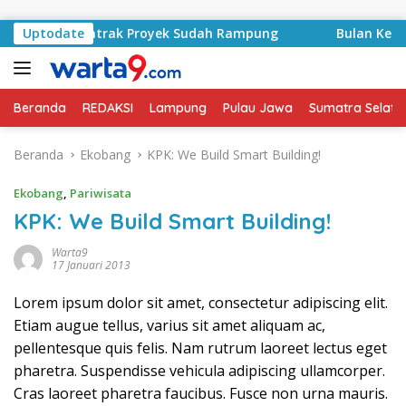
Langsung ke konten
syid, Kontrak Proyek Sudah Rampung
Uptodate
Bulan Kemerdeka
Beranda
REDAKSI
Lampung
Pulau Jawa
Sumatra Selata
Beranda
Ekobang
KPK: We Build Smart Building!
Ekobang
,
Pariwisata
KPK: We Build Smart Building!
Warta9
17 Januari 2013
Lorem ipsum dolor sit amet, consectetur adipiscing elit.
Etiam augue tellus, varius sit amet aliquam ac,
pellentesque quis felis. Nam rutrum laoreet lectus eget
pharetra. Suspendisse vehicula adipiscing ullamcorper.
Cras laoreet pharetra faucibus. Fusce non urna mauris.