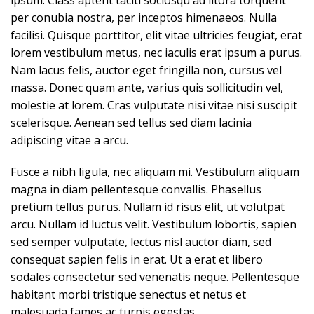
ipsum. Class aptent taciti sociosqu ad litora torquent
per conubia nostra, per inceptos himenaeos. Nulla
facilisi. Quisque porttitor, elit vitae ultricies feugiat, erat
lorem vestibulum metus, nec iaculis erat ipsum a purus.
Nam lacus felis, auctor eget fringilla non, cursus vel
massa. Donec quam ante, varius quis sollicitudin vel,
molestie at lorem. Cras vulputate nisi vitae nisi suscipit
scelerisque. Aenean sed tellus sed diam lacinia
adipiscing vitae a arcu.
Fusce a nibh ligula, nec aliquam mi. Vestibulum aliquam
magna in diam pellentesque convallis. Phasellus
pretium tellus purus. Nullam id risus elit, ut volutpat
arcu. Nullam id luctus velit. Vestibulum lobortis, sapien
sed semper vulputate, lectus nisl auctor diam, sed
consequat sapien felis in erat. Ut a erat et libero
sodales consectetur sed venenatis neque. Pellentesque
habitant morbi tristique senectus et netus et
malesuada fames ac turpis egestas.