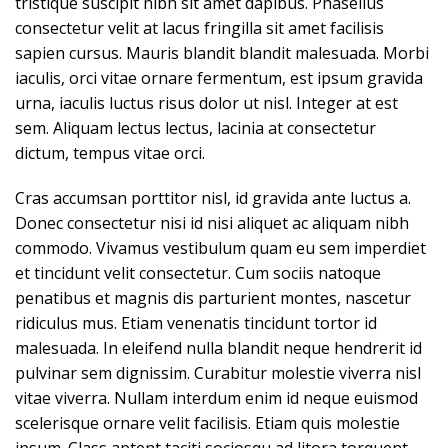
tristique suscipit nibh sit amet dapibus. Phasellus
consectetur velit at lacus fringilla sit amet facilisis
sapien cursus. Mauris blandit blandit malesuada. Morbi
iaculis, orci vitae ornare fermentum, est ipsum gravida
urna, iaculis luctus risus dolor ut nisl. Integer at est
sem. Aliquam lectus lectus, lacinia at consectetur
dictum, tempus vitae orci.
Cras accumsan porttitor nisl, id gravida ante luctus a.
Donec consectetur nisi id nisi aliquet ac aliquam nibh
commodo. Vivamus vestibulum quam eu sem imperdiet
et tincidunt velit consectetur. Cum sociis natoque
penatibus et magnis dis parturient montes, nascetur
ridiculus mus. Etiam venenatis tincidunt tortor id
malesuada. In eleifend nulla blandit neque hendrerit id
pulvinar sem dignissim. Curabitur molestie viverra nisl
vitae viverra. Nullam interdum enim id neque euismod
scelerisque ornare velit facilisis. Etiam quis molestie