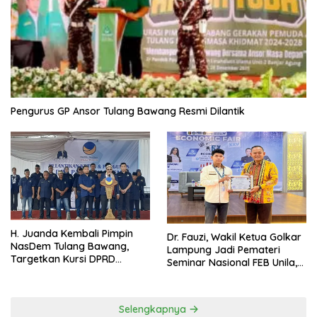
Pengurus GP Ansor Tulang Bawang Resmi Dilantik
H. Juanda Kembali Pimpin
Dr. Fauzi, Wakil Ketua Golkar
NasDem Tulang Bawang,
Lampung Jadi Pemateri
Targetkan Kursi DPRD
Seminar Nasional FEB Unila,
Terbanyak di Pemilu 2029
Membangun Fondasi Kuat
Melalui 4 Pilar Kebangsaan
Selengkapnya