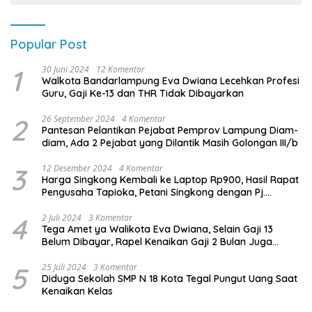
Popular Post
1
30 Juni 2024
12 Komentar
Walkota Bandarlampung Eva Dwiana Lecehkan Profesi
Guru, Gaji Ke-13 dan THR Tidak Dibayarkan
2
26 September 2024
4 Komentar
Pantesan Pelantikan Pejabat Pemprov Lampung Diam-
diam, Ada 2 Pejabat yang Dilantik Masih Golongan III/b
3
12 Desember 2024
4 Komentar
Harga Singkong Kembali ke Laptop Rp900, Hasil Rapat
Pengusaha Tapioka, Petani Singkong dengan Pj.
Gubernur Lampung
4
2 Juli 2024
3 Komentar
Tega Amet ya Walikota Eva Dwiana, Selain Gaji 13
Belum Dibayar, Rapel Kenaikan Gaji 2 Bulan Juga
Belum Dibayar
5
25 Juli 2024
3 Komentar
Diduga Sekolah SMP N 18 Kota Tegal Pungut Uang Saat
Kenaikan Kelas