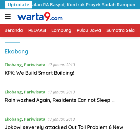
Langsung
ngani Jalan RA Basyid, Kontrak Proyek Sudah Rampung
Uptodate
ke
konten
Beranda
REDAKSI
Lampung
Pulau Jawa
Sumatra Selata
Ekobang
Ekobang
,
Pariwisata
17 Januari 2013
KPK: We Build Smart Building!
Ekobang
,
Pariwisata
17 Januari 2013
Rain washed Again, Residents Can not Sleep …
Ekobang
,
Pariwisata
17 Januari 2013
Jokowi severely attacked Out Toll Problem 6 New