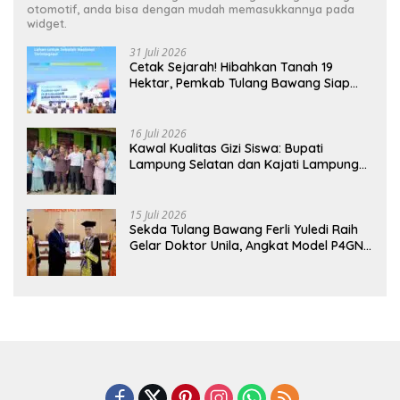
otomotif, anda bisa dengan mudah memasukkannya pada
widget.
31 Juli 2026
Cetak Sejarah! Hibahkan Tanah 19
Hektar, Pemkab Tulang Bawang Siap
Hadirkan Sekolah Nasional Terintegrasi
Pertama di Lampung
16 Juli 2026
Kawal Kualitas Gizi Siswa: Bupati
Lampung Selatan dan Kajati Lampung
Tinjau Langsung Program Makan Bergizi
Gratis di Natar
15 Juli 2026
Sekda Tulang Bawang Ferli Yuledi Raih
Gelar Doktor Unila, Angkat Model P4GN
Berbasis Kearifan Lokal