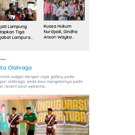
ng Bawang: ‘Kawah
Sedekah Bumi Sumur
B
radimuka’ Pencetak
Kumbang, Warisan 206 Tahun
S
nan Birokrasi Unggul di
yang Terus Dijaga Pemkab
T
insi Lampung
Lampung Selatan dan
D
Kuasa Hukum
jati Lampung
Masyarakat
Nurdjadi, Gindha
tapkan Tiga
Ansori Wayka
jabat Lampura
Laporkan
ersangka
Penyerobotan
Tanah ke Polda
Lampung
ita Olahraga
contoh widget dengan style gallery pada
gori olahraga, anda bisa mengaturnya pada
et recent post wpberita.