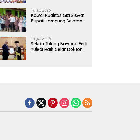
Hadirkan Sekolah Nasional
Terintegrasi Pertama di
16 Juli 2026
Lampung
Kawal Kualitas Gizi Siswa:
Bupati Lampung Selatan
dan Kajati Lampung Tinjau
Langsung Program Makan
Bergizi Gratis di Natar
15 Juli 2026
Sekda Tulang Bawang Ferli
Yuledi Raih Gelar Doktor
Unila, Angkat Model P4GN
Berbasis Kearifan Lokal