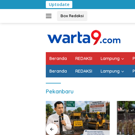
Langsung
Uptodate
Pem
ke
konten
Box Redaksi
Beranda
REDAKSI
Lampung
P
Beranda
REDAKSI
Lampung
P
Pekanbaru