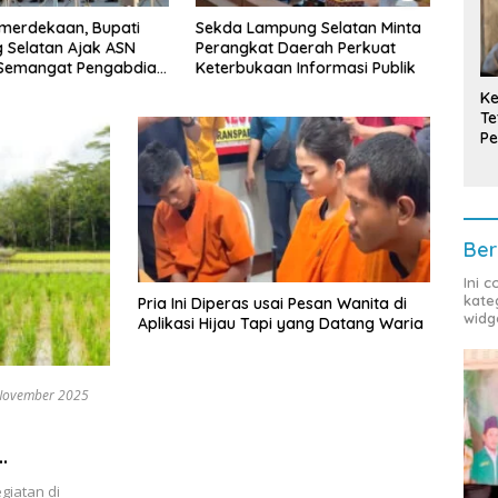
mpung Selatan Minta
Bupati Radityo Egi Tekankan
Tula
t Daerah Perkuat
Dua Kunci Utama
Cand
aan Informasi Publik
Pembangunan Desa: Impact
Pimpi
dan Sustainable
Prov
Ke
Te
Pe
T
Ber
Ini 
kate
Pria Ini Diperas usai Pesan Wanita di
widg
Aplikasi Hijau Tapi yang Datang Waria
November 2025
ngan POC
giatan di