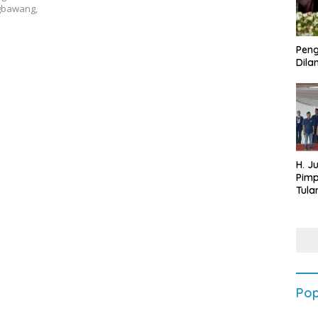
gbawang,
Peng
Dilan
H. J
Pim
Tula
Targ
Terb
202
Pop