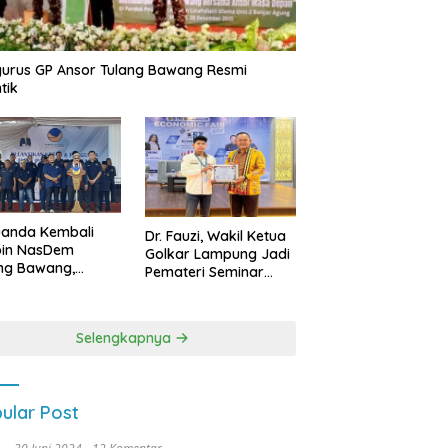
urus GP Ansor Tulang Bawang Resmi
tik
uanda Kembali
Dr. Fauzi, Wakil Ketua
pin NasDem
Golkar Lampung Jadi
ng Bawang,
Pemateri Seminar
etkan Kursi DPRD
Nasional FEB Unila,
anyak di Pemilu
Membangun Fondasi
9
Kuat Melalui 4 Pilar
Selengkapnya
Kebangsaan
ular Post