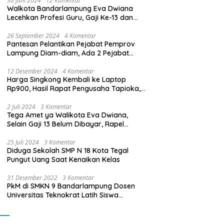
30 Juni 2024
12 Komentar
Walkota Bandarlampung Eva Dwiana
Lecehkan Profesi Guru, Gaji Ke-13 dan
THR Tidak Dibayarkan
26 September 2024
4 Komentar
Pantesan Pelantikan Pejabat Pemprov
Lampung Diam-diam, Ada 2 Pejabat
yang Dilantik Masih Golongan III/b
12 Desember 2024
4 Komentar
Harga Singkong Kembali ke Laptop
Rp900, Hasil Rapat Pengusaha Tapioka,
Petani Singkong dengan Pj. Gubernur
Lampung
2 Juli 2024
3 Komentar
Tega Amet ya Walikota Eva Dwiana,
Selain Gaji 13 Belum Dibayar, Rapel
Kenaikan Gaji 2 Bulan Juga Belum
Dibayar
25 Juli 2024
3 Komentar
Diduga Sekolah SMP N 18 Kota Tegal
Pungut Uang Saat Kenaikan Kelas
31 Desember 2022
3 Komentar
PkM di SMKN 9 Bandarlampung Dosen
Universitas Teknokrat Latih Siswa
Membuat Program Mobil RC Berbasis IoT