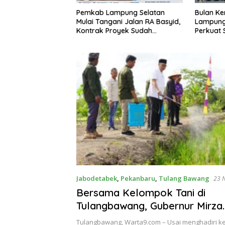
Bulan Kemerdekaan, Bupati
Sekda La
pung Selatan
Lampung Selatan Ajak ASN
Perangka
i Jalan RA Basyid,
Perkuat Semangat Pengabdian
Keterbuk
yek Sudah
dan Tingkatkan Pelayanan
Publik
Jabodetabek
,
Pekanbaru
,
Tulang Bawang
23 
Bersama Kelompok Tani di
Tulangbawang, Gubernur Mirza
Menyemprot Tanaman Padi de
Tulangbawang, Warta9.com – Usai menghadiri ke