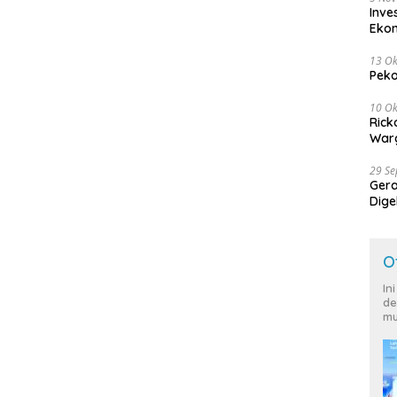
Inve
Eko
13 Ok
Peko
10 Ok
Rick
Warg
29 S
Ger
Dige
Harg
O
In
de
mu