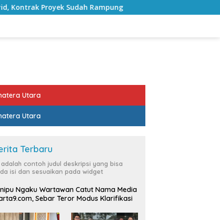
 Proyek Sudah Rampung
Bulan Kemerdekaan, Bupati La
atera Utara
atera Utara
erita Terbaru
i adalah contoh judul deskripsi yang bisa
da isi dan sesuaikan pada widget
nipu Ngaku Wartawan Catut Nama Media
rta9.com, Sebar Teror Modus Klarifikasi