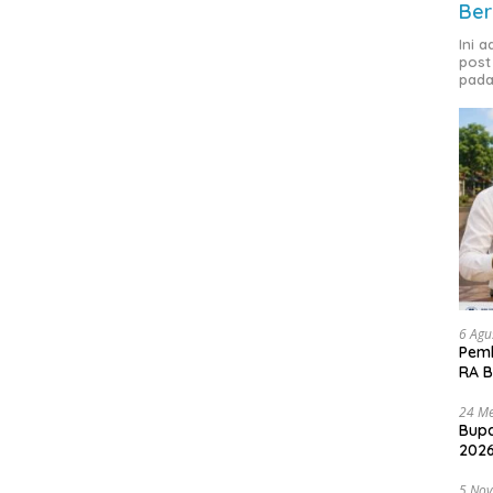
Ber
Ini 
post
pada
6 Agu
Pemk
RA B
24 Me
Bupa
2026
5 No