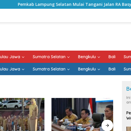
kab Lampung Selatan Mulai Tangani Jalan RA Basyid, Kontrak
ulau Jawa
Sumatra Selatan
Bengkulu
Bali
Sum
ulau Jawa
Sumatra Selatan
Bengkulu
Bali
Sum
B
In
an
Pe
Wa