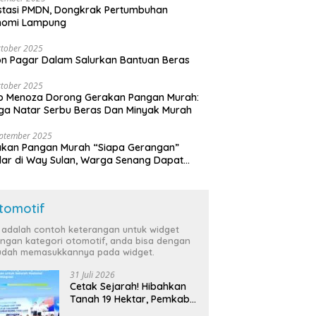
stasi PMDN, Dongkrak Pertumbuhan
nomi Lampung
tober 2025
n Pagar Dalam Salurkan Bantuan Beras
tober 2025
o Menoza Dorong Gerakan Pangan Murah:
a Natar Serbu Beras Dan Minyak Murah
eptember 2025
akan Pangan Murah “Siapa Gerangan”
lar di Way Sulan, Warga Senang Dapat
a Bersubsidi
tomotif
i adalah contoh keterangan untuk widget
ngan kategori otomotif, anda bisa dengan
dah memasukkannya pada widget.
31 Juli 2026
Cetak Sejarah! Hibahkan
Tanah 19 Hektar, Pemkab
Tulang Bawang Siap