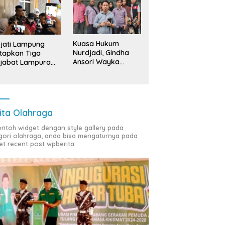
Kuasa Hukum
jati Lampung
Nurdjadi, Gindha
tapkan Tiga
Ansori Wayka
jabat Lampura
Laporkan
ersangka
Penyerobotan
Tanah ke Polda
Lampung
ita Olahraga
contoh widget dengan style gallery pada
gori olahraga, anda bisa mengaturnya pada
et recent post wpberita.