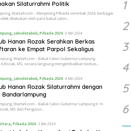
1
akan Silaturrahmi Politik
pung, Warta9.com – Menjelang Pilkada serentak 2024, berbagai
litik dilakukan oleh para bakal calon…
2
mpung
,
Jabodetabek
,
Pilkada 2024
6 Mei 2024
ub Hanan Rozak Serahkan Berkas
3
taran ke Empat Parpol Sekaligus
pung, Warta9.com – Bakal Calon Gubernur Lampung
4
n A.Rozak, MS, secara langsung mengembalikan berkas…
mpung
,
Jabodetabek
,
Pilkada 2024
4 Mei 2024
5
b Hanan Rozak Silaturrahmi dengan
r Bandarlampung
pung, Warta9.com – Bakal Calon Gubernur Lampung Ir. H.
6
ozak, MS dan Pengurus…
Utara
,
Pilkada 2024
2 Mei 2024