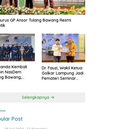
urus GP Ansor Tulang Bawang Resmi
tik
uanda Kembali
Dr. Fauzi, Wakil Ketua
pin NasDem
Golkar Lampung Jadi
ng Bawang,
Pemateri Seminar
etkan Kursi DPRD
Nasional FEB Unila,
anyak di Pemilu
Membangun Fondasi
9
Kuat Melalui 4 Pilar
Selengkapnya
Kebangsaan
ular Post