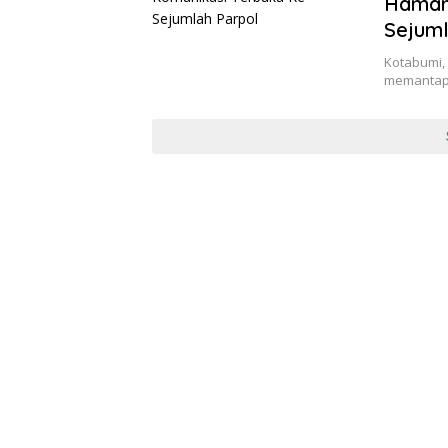
Hamar
Sejuml
Kotabumi,
memantapk