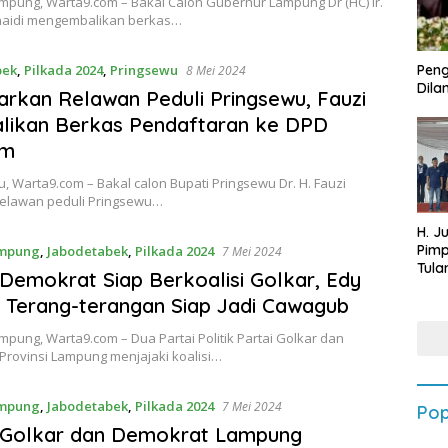
pung, Warta9.com – Bakal Calon Gubernur Lampung Dr (HC) Ir.
unaidi mengembalikan berkas…
bek
,
Pilkada 2024
,
Pringsewu
Peng
8 Mei 2024
Dilan
arkan Relawan Peduli Pringsewu, Fauzi
likan Berkas Pendaftaran ke DPD
em
 Warta9.com – Bakal calon Bupati Pringsewu Dr. H. Fauzi
elawan peduli Pringsewu…
H. J
Pim
mpung
,
Jabodetabek
,
Pilkada 2024
7 Mei 2024
Tula
 Demokrat Siap Berkoalisi Golkar, Edy
Targ
 Terang-terangan Siap Jadi Cawagub
Terb
202
ung, Warta9.com – Dua Partai Politik Partai Golkar dan
Provinsi Lampung menjajaki koalisi…
mpung
,
Jabodetabek
,
Pilkada 2024
7 Mei 2024
Pop
i Golkar dan Demokrat Lampung