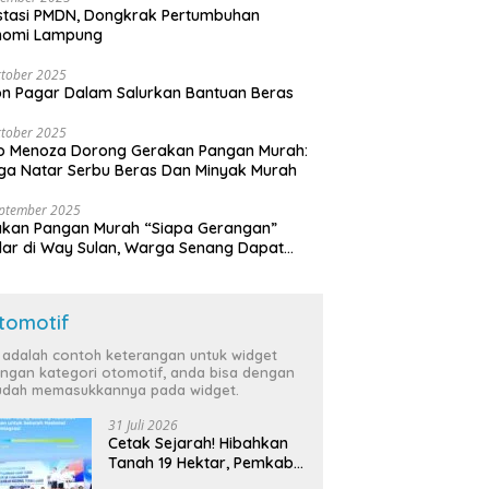
stasi PMDN, Dongkrak Pertumbuhan
nomi Lampung
tober 2025
n Pagar Dalam Salurkan Bantuan Beras
tober 2025
o Menoza Dorong Gerakan Pangan Murah:
a Natar Serbu Beras Dan Minyak Murah
eptember 2025
akan Pangan Murah “Siapa Gerangan”
lar di Way Sulan, Warga Senang Dapat
a Bersubsidi
tomotif
i adalah contoh keterangan untuk widget
ngan kategori otomotif, anda bisa dengan
dah memasukkannya pada widget.
31 Juli 2026
Cetak Sejarah! Hibahkan
Tanah 19 Hektar, Pemkab
Tulang Bawang Siap