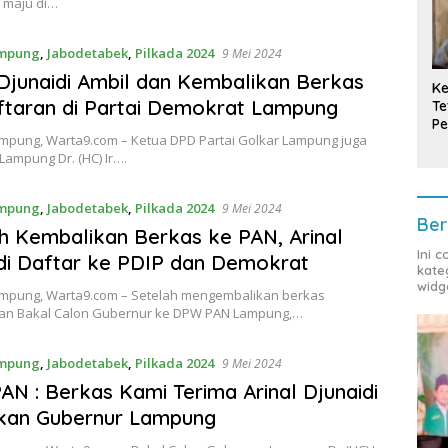
 maju di…
mpung
,
Jabodetabek
,
Pilkada 2024
9 Mei 2024
 Djunaidi Ambil dan Kembalikan Berkas
Ke
taran di Partai Demokrat Lampung
Te
Pe
pung, Warta9.com – Ketua DPD Partai Golkar Lampung juga
T
ampung Dr. (HC) Ir….
mpung
,
Jabodetabek
,
Pilkada 2024
9 Mei 2024
Ber
h Kembalikan Berkas ke PAN, Arinal
Ini 
di Daftar ke PDIP dan Demokrat
kate
widg
pung, Warta9.com – Setelah mengembalikan berkas
an Bakal Calon Gubernur ke DPW PAN Lampung,…
mpung
,
Jabodetabek
,
Pilkada 2024
9 Mei 2024
N : Berkas Kami Terima Arinal Djunaidi
tkan Gubernur Lampung