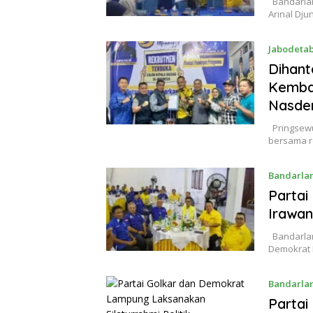
Bandarlam
Arinal Dj
Jabodeta
Dihant
Kemba
Nasd
Pringsewu,
bersama r
Bandarla
Partai
Irawan
Bandarlamp
Demokrat 
Bandarla
Parta