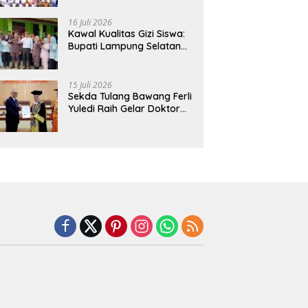
Hadirkan Sekolah Nasional
Terintegrasi Pertama di
16 Juli 2026
Lampung
Kawal Kualitas Gizi Siswa:
Bupati Lampung Selatan
dan Kajati Lampung Tinjau
Langsung Program Makan
Bergizi Gratis di Natar
15 Juli 2026
Sekda Tulang Bawang Ferli
Yuledi Raih Gelar Doktor
Unila, Angkat Model P4GN
Berbasis Kearifan Lokal