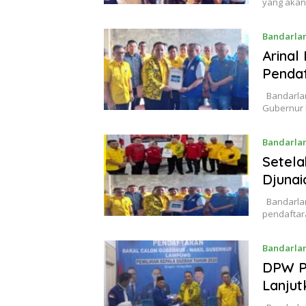
yang akan
Bandarla
Arinal
Pendaf
Bandarlam
Gubernur L
Bandarla
Setela
Djunai
Bandarlam
pendaftar
Bandarla
DPW PA
Lanju