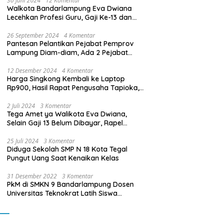
30 Juni 2024
12 Komentar
Walkota Bandarlampung Eva Dwiana
Lecehkan Profesi Guru, Gaji Ke-13 dan
THR Tidak Dibayarkan
26 September 2024
4 Komentar
Pantesan Pelantikan Pejabat Pemprov
Lampung Diam-diam, Ada 2 Pejabat
yang Dilantik Masih Golongan III/b
12 Desember 2024
4 Komentar
Harga Singkong Kembali ke Laptop
Rp900, Hasil Rapat Pengusaha Tapioka,
Petani Singkong dengan Pj. Gubernur
Lampung
2 Juli 2024
3 Komentar
Tega Amet ya Walikota Eva Dwiana,
Selain Gaji 13 Belum Dibayar, Rapel
Kenaikan Gaji 2 Bulan Juga Belum
Dibayar
25 Juli 2024
3 Komentar
Diduga Sekolah SMP N 18 Kota Tegal
Pungut Uang Saat Kenaikan Kelas
31 Desember 2022
3 Komentar
PkM di SMKN 9 Bandarlampung Dosen
Universitas Teknokrat Latih Siswa
Membuat Program Mobil RC Berbasis IoT