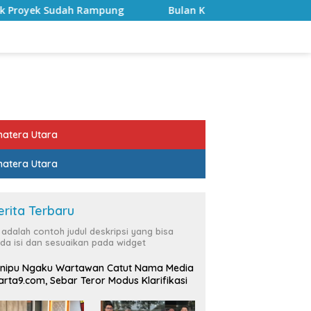
Sudah Rampung
Bulan Kemerdekaan, Bupati Lampung Se
atera Utara
atera Utara
erita Terbaru
i adalah contoh judul deskripsi yang bisa
da isi dan sesuaikan pada widget
nipu Ngaku Wartawan Catut Nama Media
rta9.com, Sebar Teror Modus Klarifikasi