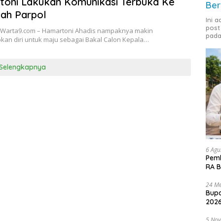
toni Lakukan Komunikasi Terbuka Ke
Ber
ah Parpol
Ini 
post
 Warta9.com – Hamartoni Ahadis nampaknya makin
pada
an diri untuk maju sebagai Bakal Calon Kepala…
Selengkapnya
6 Agu
Pemk
RA B
24 Me
Bupa
2026
5 No