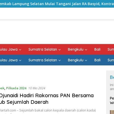
ung Selatan Mulai Tangani Jalan RA Basyid, Kontrak Proyek 
ulau Jawa
Sumatra Selatan
Bengkulu
Bali
Sum
ulau Jawa
Sumatra Selatan
Bengkulu
Bali
Sum
B
In
bek
,
Pilkada 2024
10 Mei 2024
an
 Djunaidi Hadiri Rakornas PAN Bersama
Pe
ub Sejumlah Daerah
Wa
arta9.com – Sejumlah bakal calon kepala daerah (calon kada)