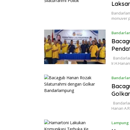
Laksan
Bandarlam
monuver po
Bandarla
Bacag
Pendaf
Bandarlam
Ir.H.Hana
Bandarla
Bacagu
Golka
Bandarlam
Hanan A.R
Lampung 