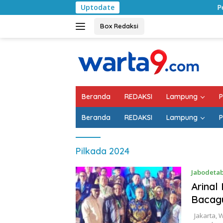
Langsung
Uptodate
Pemkab Lamp
ke
konten
Box Redaksi
Beranda
REDAKSI
Lampung
P
Beranda
REDAKSI
Lampung
P
Pilkada 2024
Jabodeta
Arinal
Bacag
Jakarta, W