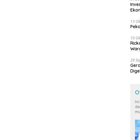
Inve
Eko
13 Ok
Peko
10 Ok
Rick
Warg
29 S
Ger
Dige
Harg
O
In
de
mu