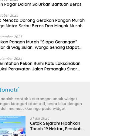
n Pagar Dalam Salurkan Bantuan Beras
tober 2025
o Menoza Dorong Gerakan Pangan Murah:
a Natar Serbu Beras Dan Minyak Murah
eptember 2025
akan Pangan Murah “Siapa Gerangan”
lar di Way Sulan, Warga Senang Dapat
a Bersubsidi
eptember 2025
rintahan Pekon Bumi Ratu Laksanakan
ruksi Perawatan Jalan Pemangku Sinar
ten
tomotif
i adalah contoh keterangan untuk widget
ngan kategori otomotif, anda bisa dengan
dah memasukkannya pada widget.
31 Juli 2026
Cetak Sejarah! Hibahkan
Tanah 19 Hektar, Pemkab
Tulang Bawang Siap