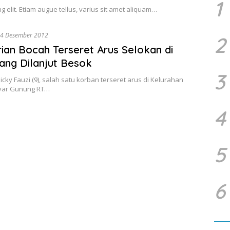
1
g elit. Etiam augue tellus, varius sit amet aliquam…
4 Desember 2012
2
ian Bocah Terseret Arus Selokan di
ng Dilanjut Besok
3
Dicky Fauzi (9), salah satu korban terseret arus di Kelurahan
yar Gunung RT…
4
5
6