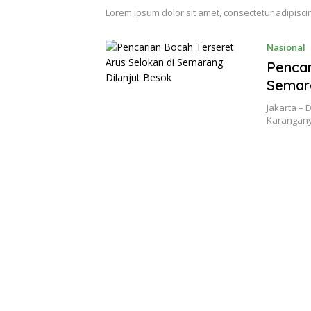
Lorem ipsum dolor sit amet, consectetur adipiscin
Nasional
Pencar
Semara
Jakarta – 
Karangan