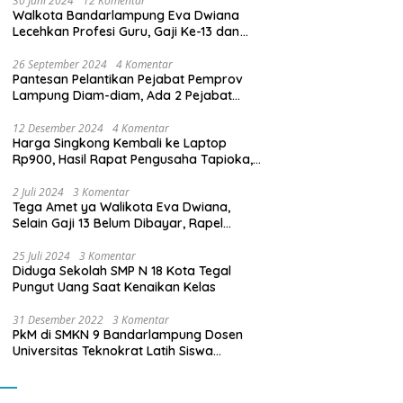
30 Juni 2024
12 Komentar
Walkota Bandarlampung Eva Dwiana
Lecehkan Profesi Guru, Gaji Ke-13 dan
THR Tidak Dibayarkan
26 September 2024
4 Komentar
Pantesan Pelantikan Pejabat Pemprov
Lampung Diam-diam, Ada 2 Pejabat
yang Dilantik Masih Golongan III/b
12 Desember 2024
4 Komentar
Harga Singkong Kembali ke Laptop
Rp900, Hasil Rapat Pengusaha Tapioka,
Petani Singkong dengan Pj. Gubernur
Lampung
2 Juli 2024
3 Komentar
Tega Amet ya Walikota Eva Dwiana,
Selain Gaji 13 Belum Dibayar, Rapel
Kenaikan Gaji 2 Bulan Juga Belum
Dibayar
25 Juli 2024
3 Komentar
Diduga Sekolah SMP N 18 Kota Tegal
Pungut Uang Saat Kenaikan Kelas
31 Desember 2022
3 Komentar
PkM di SMKN 9 Bandarlampung Dosen
Universitas Teknokrat Latih Siswa
Membuat Program Mobil RC Berbasis IoT