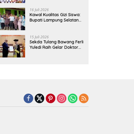
Hadirkan Sekolah Nasional
Terintegrasi Pertama di
16 Juli 2026
Lampung
Kawal Kualitas Gizi Siswa:
Bupati Lampung Selatan
dan Kajati Lampung Tinjau
Langsung Program Makan
Bergizi Gratis di Natar
15 Juli 2026
Sekda Tulang Bawang Ferli
Yuledi Raih Gelar Doktor
Unila, Angkat Model P4GN
Berbasis Kearifan Lokal