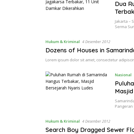
Dua R
Terbak
Jakarta – 
Serma Su
Hukum & Kriminal
4 Desember 2012
Dozens of Houses in Samarind
Lorem ipsum dolor sit amet, consectetur adipiscin
Nasional
Puluha
Masjid
Samarinda
Pangeran 
Hukum & Kriminal
4 Desember 2012
Search Boy Dragged Sewer Fl