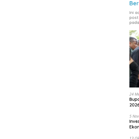
Ber
Ini 
post
pada
24 Me
Bupa
2026
5 No
Inve
Eko
13 Ok