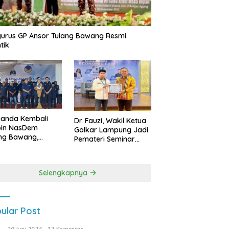
urus GP Ansor Tulang Bawang Resmi
tik
uanda Kembali
Dr. Fauzi, Wakil Ketua
pin NasDem
Golkar Lampung Jadi
ng Bawang,
Pemateri Seminar
etkan Kursi DPRD
Nasional FEB Unila,
anyak di Pemilu
Membangun Fondasi
9
Kuat Melalui 4 Pilar
Selengkapnya
Kebangsaan
ular Post