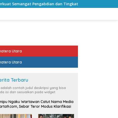
at Pengabdian dan Tingkatkan Pelayanan Publik
Sekd
atera Utara
atera Utara
erita Terbaru
i adalah contoh judul deskripsi yang bisa
da isi dan sesuaikan pada widget
nipu Ngaku Wartawan Catut Nama Media
rta9.com, Sebar Teror Modus Klarifikasi