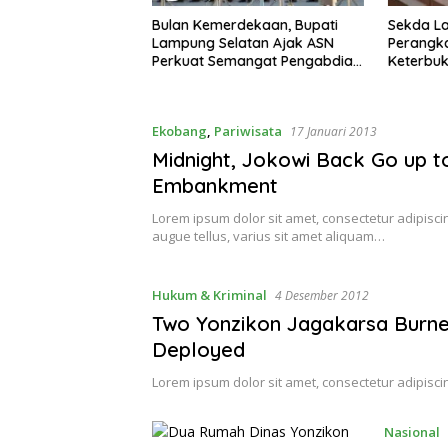
dekaan, Bupati
Sekda Lampung Selatan Minta
Bupati R
atan Ajak ASN
Perangkat Daerah Perkuat
Dua Kun
mangat Pengabdian
Keterbukaan Informasi Publik
Pembang
kan Pelayanan
dan Sust
Ekobang
,
Pariwisata
17 Januari 2013
Midnight, Jokowi Back Go up t
Embankment
Lorem ipsum dolor sit amet, consectetur adipiscing
augue tellus, varius sit amet aliquam…
Hukum & Kriminal
4 Desember 2012
Two Yonzikon Jagakarsa Burne
Deployed
Lorem ipsum dolor sit amet, consectetur adipiscin
Nasional