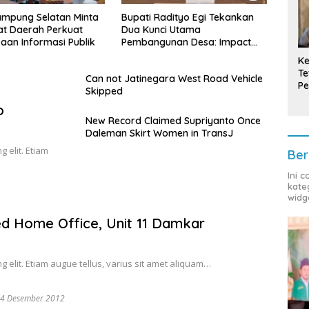
adityo Egi Tekankan
Tulang Bawang: ‘Kawah
Sede
ci Utama
Candradimuka’ Pencetak
Kumb
unan Desa: Impact
Pimpinan Birokrasi Unggul di
yang
ainable
Provinsi Lampung
Lamp
Ke
Masy
Te
Can not Jatinegara West Road Vehicle
Pe
Skipped
T
o
New Record Claimed Supriyanto Once
Daleman Skirt Women in TransJ
 elit. Etiam
Ber
Ini 
kate
widg
d Home Office, Unit 11 Damkar
g elit. Etiam augue tellus, varius sit amet aliquam…
4 Desember 2012