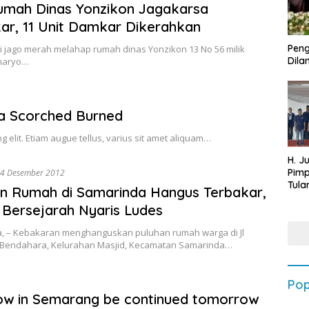
umah Dinas Yonzikon Jagakarsa
ar, 11 Unit Damkar Dikerahkan
Peng
Si jago merah melahap rumah dinas Yonzikon 13 No 56 milik
Dilan
naryo…
a Scorched Burned
g elit. Etiam augue tellus, varius sit amet aliquam…
H. J
Pim
4 Desember 2012
Tula
n Rumah di Samarinda Hangus Terbakar,
Targ
 Bersejarah Nyaris Ludes
Terb
202
, – Kebakaran menghanguskan puluhan rumah warga di Jl
Bendahara, Kelurahan Masjid, Kecamatan Samarinda…
Pop
ow in Semarang be continued tomorrow