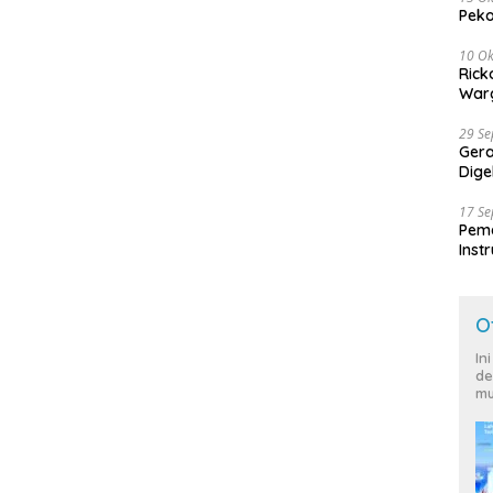
Peko
10 Ok
Rick
Warg
29 S
Ger
Dige
Harg
17 S
Peme
Inst
Ban
O
In
de
mu