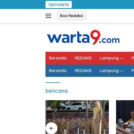
Langsung
Uptodate
Bulan K
ke
konten
Box Redaksi
Beranda
REDAKSI
Lampung
P
Beranda
REDAKSI
Lampung
P
bencana