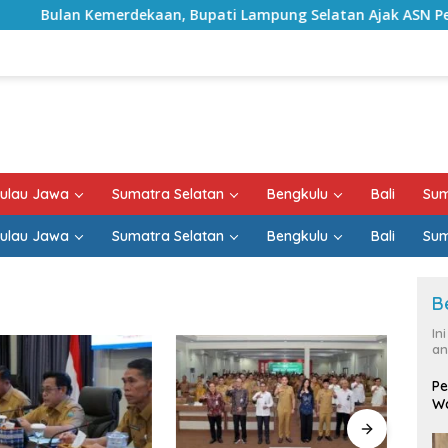
emerdekaan, Bupati Lampung Selatan Ajak ASN Perkuat Semang
ulau Jawa
Sumatra Selatan
Bengkulu
Bali
Sum
ulau Jawa
Sumatra Selatan
Bengkulu
Bali
Sum
B
In
an
Pe
Wa