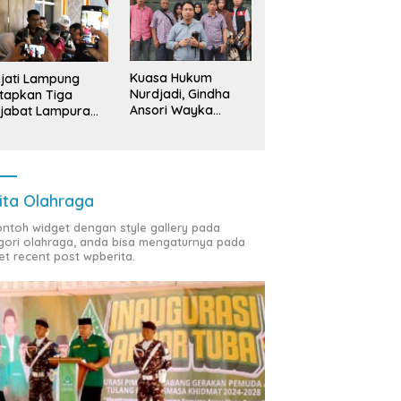
kah Bumi Sumur
Bupati Egi Hadiri Sedekah Bumi
H
ang, Warisan 206 Tahun
Sumur Kumbang, Tradisi 206
A
 Terus Dijaga Pemkab
Tahun Tetap Semarak Meski
P
ung Selatan dan
Diguyur Hujan
D
Kuasa Hukum
jati Lampung
arakat
Nurdjadi, Gindha
tapkan Tiga
Ansori Wayka
jabat Lampura
Laporkan
ersangka
Penyerobotan
Tanah ke Polda
Lampung
ita Olahraga
contoh widget dengan style gallery pada
gori olahraga, anda bisa mengaturnya pada
et recent post wpberita.