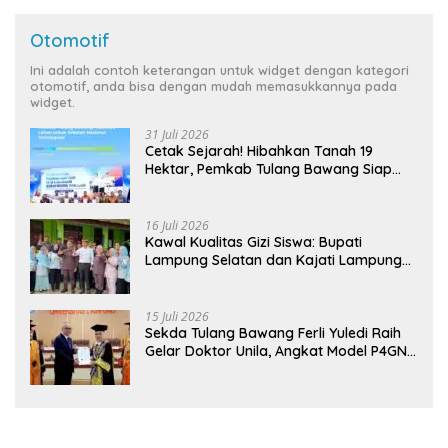
Otomotif
Ini adalah contoh keterangan untuk widget dengan kategori
otomotif, anda bisa dengan mudah memasukkannya pada
widget.
31 Juli 2026
Cetak Sejarah! Hibahkan Tanah 19
Hektar, Pemkab Tulang Bawang Siap
Hadirkan Sekolah Nasional Terintegrasi
Pertama di Lampung
16 Juli 2026
Kawal Kualitas Gizi Siswa: Bupati
Lampung Selatan dan Kajati Lampung
Tinjau Langsung Program Makan Bergizi
Gratis di Natar
15 Juli 2026
Sekda Tulang Bawang Ferli Yuledi Raih
Gelar Doktor Unila, Angkat Model P4GN
Berbasis Kearifan Lokal