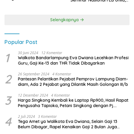
Seminar Nasional FEB Unila,
Terbanyak di Pemilu 2029
Membangun Fondasi Kuat
Melalui 4 Pilar Kebangsaan
Selengkapnya
Popular Post
1
30 Juni 2024
12 Komentar
Walkota Bandarlampung Eva Dwiana Lecehkan Profesi
Guru, Gaji Ke-13 dan THR Tidak Dibayarkan
2
26 September 2024
4 Komentar
Pantesan Pelantikan Pejabat Pemprov Lampung Diam-
diam, Ada 2 Pejabat yang Dilantik Masih Golongan III/b
3
12 Desember 2024
4 Komentar
Harga Singkong Kembali ke Laptop Rp900, Hasil Rapat
Pengusaha Tapioka, Petani Singkong dengan Pj.
Gubernur Lampung
4
2 Juli 2024
3 Komentar
Tega Amet ya Walikota Eva Dwiana, Selain Gaji 13
Belum Dibayar, Rapel Kenaikan Gaji 2 Bulan Juga
Belum Dibayar