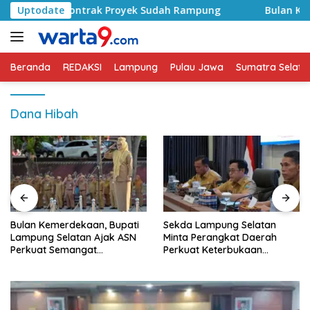
Langsung
syid, Kontrak Proyek Sudah Rampung
Uptodate
Bulan Kemerdeka
ke
konten
Beranda
REDAKSI
Lampung
Pulau Jawa
Sumatra Selata
Dana Hibah
Bulan Kemerdekaan, Bupati
Sekda Lampung Selatan
Lampung Selatan Ajak ASN
Minta Perangkat Daerah
Perkuat Semangat
Perkuat Keterbukaan
Pengabdian dan Tingkatkan
Informasi Publik
Pelayanan Publik